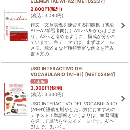
ELEMENTAL A1-A2
[
MET02337
]
2,800
円
(税別)
(
税込
:
3,080
円
)
作文・文章表現を練習する問題集（初級
A1〜A2学習者向け）A1レベルからはじま
り、A2へと進めるように、構成が分かれ
ています。各テーマでは、まずはメール、
メモ、叙述文など種類豊富な例文を読み、
書き方の…
USO INTERACTIVO DEL
VOCABULARIO (A1-B1)
[
MET02494
]
3,300
円
(税別)
(
税込
:
3,630
円
)
USO INTERACTIVO DEL VOCABULARIO
(A1-B1)語彙を増やしたい方におすすめの
テキスト！単語帳というよりは、練習問題
を通して単語を学ぶイメージです。A1〜
B1まで、3レベ…