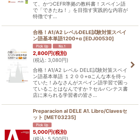
て、かつCEFR準拠の教科書！スペイン語
で「できたね！」を目指す実践的な内容が
特徴です…
合格！A1/A2 レベルDELE試験対策スペイ
ン語基本単語1200+α
[
EDJ00530
]
2,800
円
(税別)
(
税込
:
3,080
円
)
合格！A1/A2 レベル DELE試験対策スペイ
ン語基本単語 １２００+αこんな本を待っ
ていた！みなさんがスペイン語学習で困っ
ていることはなんですか？セルバンテス書
店に来られる学習者の皆さ…
Preparacion al DELE A1. Libro/Clavesセ
ット
[
MET03235
]
5,000
円
(税別)
(
税込
:
5,500
円
)