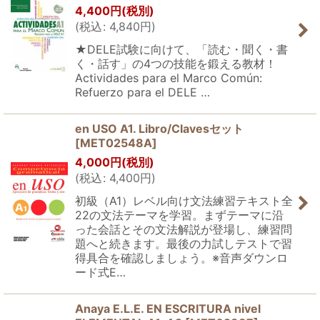
4,400
円
(税別)
(
税込
:
4,840
円
)
★DELE試験に向けて、「読む・聞く・書
く・話す」の4つの技能を鍛える教材！
Actividades para el Marco Común:
Refuerzo para el DELE …
en USO A1. Libro/Clavesセット
[
MET02548A
]
4,000
円
(税別)
(
税込
:
4,400
円
)
初級（A1）レベル向け文法練習テキスト全
22の文法テーマを学習。まずテーマに沿
った会話とその文法解説が登場し、練習問
題へと続きます。最後の力試しテストで習
得具合を確認しましょう。※音声ダウンロ
ード式E…
Anaya E.L.E. EN ESCRITURA nivel