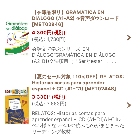
【在庫品限り】GRAMATICA EN
DIALOGO (A1-A2) ※音声ダウンロード
[
MET02946
]
4,300
円
(税別)
(
税込
:
4,730
円
)
会話文で学ぶシリーズ“EN
DIÁLOGO”GRAMÁTICA EN DIÁLOGO
(A2-B1)文法項目（「Serとestar」、…
【夏のセール対象！10%OFF】RELATOS:
Historias cortas para aprender
espanol + CD (A1-C1)
[
MET02448
]
3,330
円
(税別)
(
税込
:
3,663
円
)
RELATOS: Historias cortas para
aprender español + CD (A1-C1)A1-C1レ
ベル様々なレベルの読みものがまとまった
リーディング教材…