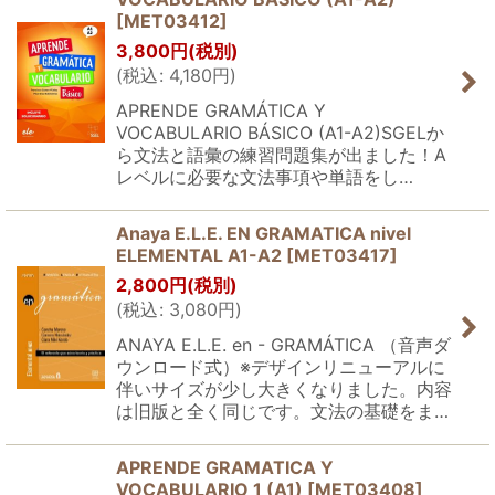
[
MET03412
]
3,800
円
(税別)
(
税込
:
4,180
円
)
APRENDE GRAMÁTICA Y
VOCABULARIO BÁSICO (A1-A2)SGELか
ら文法と語彙の練習問題集が出ました！A
レベルに必要な文法事項や単語をし…
Anaya E.L.E. EN GRAMATICA nivel
ELEMENTAL A1-A2
[
MET03417
]
2,800
円
(税別)
(
税込
:
3,080
円
)
ANAYA E.L.E. en - GRAMÁTICA （音声ダ
ウンロード式）※デザインリニューアルに
伴いサイズが少し大きくなりました。内容
は旧版と全く同じです。文法の基礎をま…
APRENDE GRAMATICA Y
VOCABULARIO 1 (A1)
[
MET03408
]