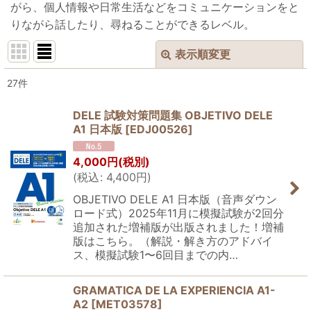
がら、個人情報や日常生活などをコミュニケーションをと
りながら話したり、尋ねることができるレベル。
表示順変更
閉じる
27
件
表示数
:
DELE 試験対策問題集 OBJETIVO DELE
A1 日本版
[
EDJ00526
]
並び順
:
4,000
円
(税別)
絞り込む
(
税込
:
4,400
円
)
OBJETIVO DELE A1 日本版（音声ダウン
ロード式）2025年11月に模擬試験が2回分
追加された増補版が出版されました！増補
版はこちら。（解説・解き方のアドバイ
ス、模擬試験1〜6回目までの内…
GRAMATICA DE LA EXPERIENCIA A1-
A2
[
MET03578
]