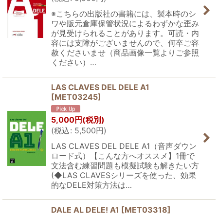
※こちらの出版社の書籍には、製本時のシ
ワや版元倉庫保管状況によるわずかな歪み
が見受けられることがあります。可読・内
容には支障がございませんので、何卒ご容
赦くださいませ（商品画像一覧よりご参照
ください）…
LAS CLAVES DEL DELE A1
[
MET03245
]
5,000
円
(税別)
(
税込
:
5,500
円
)
LAS CLAVES DEL DELE A1（音声ダウン
ロード式）【こんな方へオススメ】1冊で
文法含む練習問題も模擬試験も解きたい方
(◆LAS CLAVESシリーズを使った、効果
的なDELE対策方法は…
DALE AL DELE! A1
[
MET03318
]