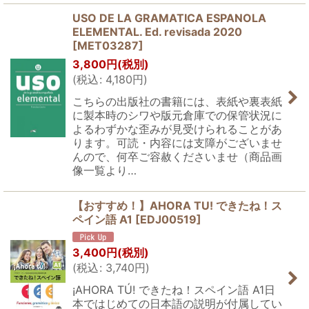
USO DE LA GRAMATICA ESPANOLA
ELEMENTAL. Ed. revisada 2020
[
MET03287
]
3,800
円
(税別)
(
税込
:
4,180
円
)
こちらの出版社の書籍には、表紙や裏表紙
に製本時のシワや版元倉庫での保管状況に
よるわずかな歪みが見受けられることがあ
ります。可読・内容には支障がございませ
んので、何卒ご容赦くださいませ（商品画
像一覧より…
【おすすめ！】AHORA TU! できたね！ス
ペイン語 A1
[
EDJ00519
]
3,400
円
(税別)
(
税込
:
3,740
円
)
¡AHORA TÚ! できたね！スペイン語 A1日
本ではじめての日本語の説明が付属してい