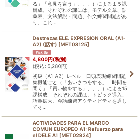
る」「意見を言う」、、、）による１５課
構成。それぞれの課には、モデル文章、語
彙表、文法解説・問題、作文練習問題があ
り、これ…
Destrezas ELE. EXPRESION ORAL (A1-
A2) (話す)
[
MET03125
]
4,800
円
(税別)
(
税込
:
5,280
円
)
初級（A1-A2）レベル 口頭表現練習問題
集機能ごと（「あいさつをする」「時間を
聞く」「買い物をする」、、、）による15
課構成。それぞれの課は、トピック導入、
語彙拡大、会話練習アクティビティを通し
てそ…
ACTIVIDADES PARA EL MARCO
COMUN EUROPEO A1: Refuerzo para
el DELE A1
[
MET02924
]