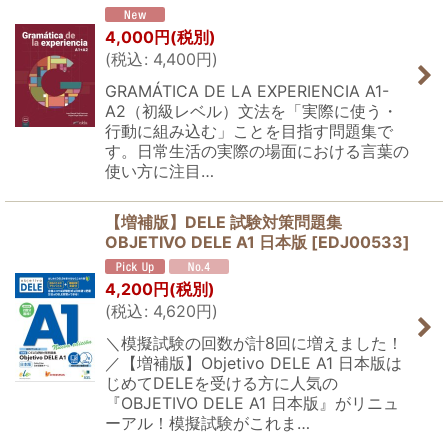
4,000
円
(税別)
(
税込
:
4,400
円
)
GRAMÁTICA DE LA EXPERIENCIA A1-
A2（初級レベル）文法を「実際に使う・
行動に組み込む」ことを目指す問題集で
す。日常生活の実際の場面における言葉の
使い方に注目…
【増補版】DELE 試験対策問題集
OBJETIVO DELE A1 日本版
[
EDJ00533
]
4,200
円
(税別)
(
税込
:
4,620
円
)
＼模擬試験の回数が計8回に増えました！
／【増補版】Objetivo DELE A1 日本版は
じめてDELEを受ける方に人気の
『OBJETIVO DELE A1 日本版』がリニュ
ーアル！模擬試験がこれま…