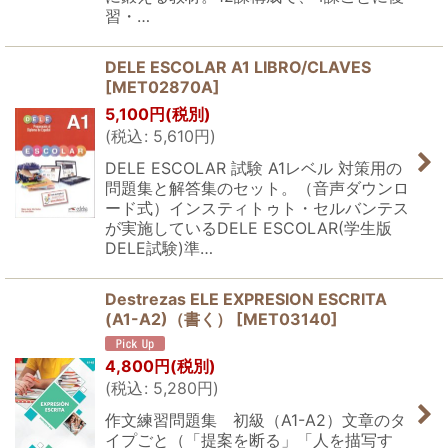
習・…
DELE ESCOLAR A1 LIBRO/CLAVES
[
MET02870A
]
5,100
円
(税別)
(
税込
:
5,610
円
)
DELE ESCOLAR 試験 A1レベル 対策用の
問題集と解答集のセット。（音声ダウンロ
ード式）インスティトゥト・セルバンテス
が実施しているDELE ESCOLAR(学生版
DELE試験)準…
Destrezas ELE EXPRESION ESCRITA
(A1-A2)（書く）
[
MET03140
]
4,800
円
(税別)
(
税込
:
5,280
円
)
作文練習問題集 初級（A1-A2）文章のタ
イプごと（「提案を断る」「人を描写す