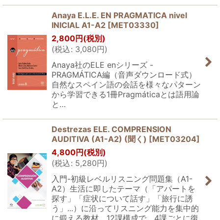
Anaya E.L.E. EN PRAGMATICA nivel
INICIAL A1-A2
[
MET03330
]
2,800
円
(税別)
(
税込
:
3,080
円
)
Anaya社のELE enシリーズ -
PRAGMÁTICA編（音声ダウンロード式）
自然なスペイン語の会話を様々なパターン
から学習できる1冊Pragmáticaとは語用論
と…
Destrezas ELE. COMPRENSION
AUDITIVA (A1-A2) (聞く)
[
MET03204
]
4,800
円
(税別)
(
税込
:
5,280
円
)
入門-初級レベルリスニング問題集（A1-
A2）生活に即したテーマ（「アパートを
探す」「症状について話す」「旅行に誘
う」...）に沿ってリスニング能力を集中的
に鍛える教材。12課構成で、4課ごとに復