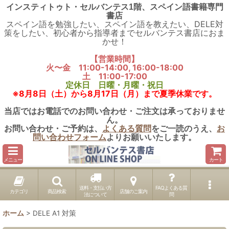
インスティトゥト・セルバンテス1階、スペイン語書籍専門
書店
スペイン語を勉強したい、スペイン語を教えたい、DELE対
策をしたい、初心者から指導者までセルバンテス書店におま
かせ！
【営業時間】
火〜金 11:00-14:00, 16:00-18:00
土 11:00-17:00
定休日 日曜・月曜・祝日
※8月8日（土）から8月17日（月）まで夏季休業です。
当店ではお電話でのお問い合わせ・ご注文は承っておりませ
ん。
お問い合わせ・ご予約は、
よくある質問
をご一読のうえ、
お
問い合わせフォーム
よりお願いいたします。
メニュー
カート
送料・支払い方
FAQよくある質
カテゴリ
商品検索
店舗のご案内
法について
問
ホーム
>
DELE A1 対策