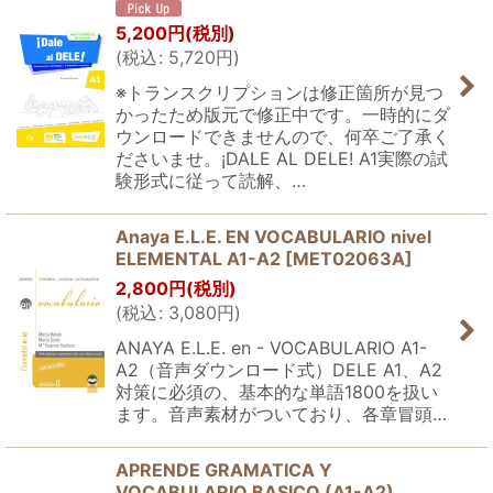
5,200
円
(税別)
(
税込
:
5,720
円
)
※トランスクリプションは修正箇所が見つ
かったため版元で修正中です。一時的にダ
ウンロードできませんので、何卒ご了承く
ださいませ。¡DALE AL DELE! A1実際の試
験形式に従って読解、…
Anaya E.L.E. EN VOCABULARIO nivel
ELEMENTAL A1-A2
[
MET02063A
]
2,800
円
(税別)
(
税込
:
3,080
円
)
ANAYA E.L.E. en - VOCABULARIO A1-
A2（音声ダウンロード式）DELE A1、A2
対策に必須の、基本的な単語1800を扱い
ます。音声素材がついており、各章冒頭…
APRENDE GRAMATICA Y
VOCABULARIO BASICO (A1-A2)