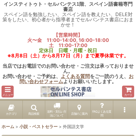
インスティトゥト・セルバンテス1階、スペイン語書籍専門
書店
スペイン語を勉強したい、スペイン語を教えたい、DELE対
策をしたい、初心者から指導者までセルバンテス書店におま
かせ！
【営業時間】
火〜金 11:00-14:00, 16:00-18:00
土 11:00-17:00
定休日 日曜・月曜・祝日
※8月8日（土）から8月17日（月）まで夏季休業です。
当店ではお電話でのお問い合わせ・ご注文は承っておりませ
ん。
お問い合わせ・ご予約は、
よくある質問
をご一読のうえ、
お
問い合わせフォーム
よりお願いいたします。
メニュー
カート
送料・支払い方
FAQよくある質
カテゴリ
商品検索
店舗のご案内
法について
問
ホーム
>
小説・ベストセラー
>
外国語文学