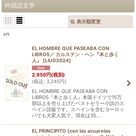
外国語文学
表示順変更
閉じる
4
件
表示数
:
EL HOMBRE QUE PASEABA CON
LIBROS／ カルステン・ヘン『本と歩く
並び順
:
人』
[
LIU03024
]
絞り込む
2,950
円
(税別)
(
税込
:
3,245
円
)
EL HOMBRE QUE PASEABA CON
LIBROS『本と歩く人』本国ドイツで15万
部以上を売り上げたベストセラー小説のス
ペイン語版です。スペインを含むヨーロッ
パでも大変人気で、現在は35…
EL PRINCIPITO (con las acuarelas