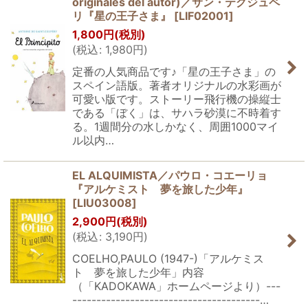
originales del autor)／サン・テグジュペ
リ『星の王子さま』
[
LIF02001
]
1,800
円
(税別)
(
税込
:
1,980
円
)
定番の人気商品です♪「星の王子さま」の
スペイン語版。著者オリジナルの水彩画が
可愛い版です。ストーリー飛行機の操縦士
である「ぼく」は、サハラ砂漠に不時着す
る。1週間分の水しかなく、周囲1000マイ
ル以内…
EL ALQUIMISTA／パウロ・コエーリョ
『アルケミスト 夢を旅した少年』
[
LIU03008
]
2,900
円
(税別)
(
税込
:
3,190
円
)
COELHO,PAULO (1947-)「アルケミス
ト 夢を旅した少年」内容
（「KADOKAWA」ホームページより）---
---------------------------------------…