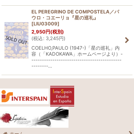
EL PEREGRINO DE COMPOSTELA／パ
ウロ・コエーリョ『星の巡礼』
[
LIU03009
]
2,950
円
(税別)
(
税込
:
3,245
円
)
COELHO,PAULO (1947-)「星の巡礼」内
容（「KADOKAWA」ホームページより）-
-------------------------------------------
--------…
ホーム