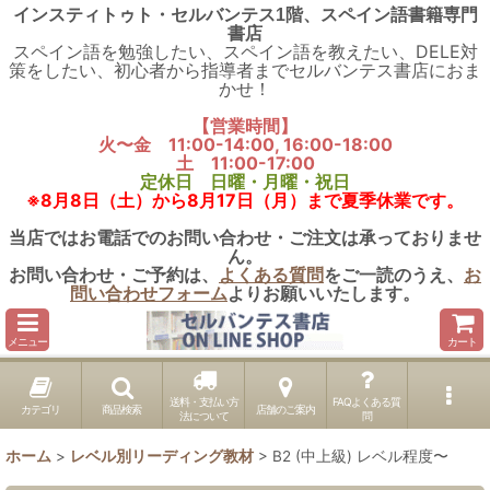
インスティトゥト・セルバンテス1階、スペイン語書籍専門
書店
スペイン語を勉強したい、スペイン語を教えたい、DELE対
策をしたい、初心者から指導者までセルバンテス書店におま
かせ！
【営業時間】
火〜金 11:00-14:00, 16:00-18:00
土 11:00-17:00
定休日 日曜・月曜・祝日
※8月8日（土）から8月17日（月）まで夏季休業です。
当店ではお電話でのお問い合わせ・ご注文は承っておりませ
ん。
お問い合わせ・ご予約は、
よくある質問
をご一読のうえ、
お
問い合わせフォーム
よりお願いいたします。
メニュー
カート
送料・支払い方
FAQよくある質
カテゴリ
商品検索
店舗のご案内
法について
問
ホーム
>
レベル別リーディング教材
>
B2 (中上級) レベル程度〜