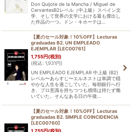
Don Quijote de la Mancha / Miguel de
CervantesB2レベル（中上級）スペイン文
学、そして世界の文学における最も傑出し
た作品の一つ。ドン・キホーテは…
【夏のセール対象！10%OFF】Lecturas
graduadas B2. UN EMPLEADO
EJEMPLAR
[
LEC00761
]
1,755
円
(税別)
(
税込
:
1,931
円
)
UN EMPLEADO EJEMPLAR 中上級 (B2)
レベル〜あらすじ〜エルネストは単調で穏
やかな人生を過ごしていた。毎朝銀行へ行
き、プロ意識を持ちつつも感情は持たず働
いていた。そんなある日の午後…
【夏のセール対象！10%OFF】Lecturas
graduadas B2. SIMPLE COINCIDENCIA
[
LEC00760
]
1,755
円
(税別)