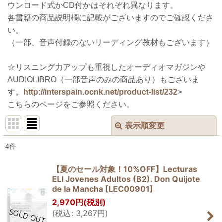
ウンロード式かCD付かはそれぞれ異なります。
各書籍の商品説明欄に記載がございますのでご確認くださ
い。
（一部、音声付録のないリーディング教材もございます）
☆リスニング力アップも重視したオーディオマガジンや
AUDIOLIBRO（一部音声のみの商品あり）もございま
す。
http://interspain.ocnk.net/product-list/232
>
こちらのページをご参照ください。
表示順変更
閉じる
4
件
表示数
:
【夏のセール対象！10%OFF】Lecturas
ELI Jovenes Adultos (B2). Don Quijote
並び順
:
de la Mancha
[
LEC00901
]
2,970
円
(税別)
絞り込む
(
税込
:
3,267
円
)