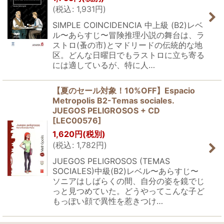
(
税込
:
1,931
円
)
SIMPLE COINCIDENCIA 中上級 (B2)レベ
ル〜あらすじ〜冒険推理小説の舞台は、ラ
ストロ(蚤の市)とマドリードの伝統的な地
区。どんな日曜日でもラストロに立ち寄る
には適しているが、特に人…
【夏のセール対象！10%OFF】Espacio
Metropolis B2-Temas sociales.
JUEGOS PELIGROSOS + CD
[
LEC00576
]
1,620
円
(税別)
(
税込
:
1,782
円
)
JUEGOS PELIGROSOS (TEMAS
SOCIALES)中級(B2)レベル〜あらすじ〜
ソニアはしばらくの間、自分の姿を鏡でじ
っと見つめていた。どうやってこんな子ど
もっぽい顔で異性を惹きつけ…