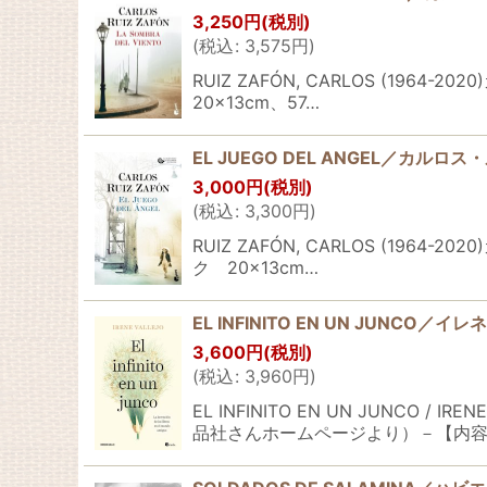
3,250
円
(税別)
(
税込
:
3,575
円
)
RUIZ ZAFÓN, CARLOS (
20×13cm、57…
EL JUEGO DEL ANGEL／カ
3,000
円
(税別)
(
税込
:
3,300
円
)
RUIZ ZAFÓN, CARLOS (
ク 20×13cm…
EL INFINITO EN UN JUN
3,600
円
(税別)
(
税込
:
3,960
円
)
EL INFINITO EN UN JUN
品社さんホームページより）－【内容