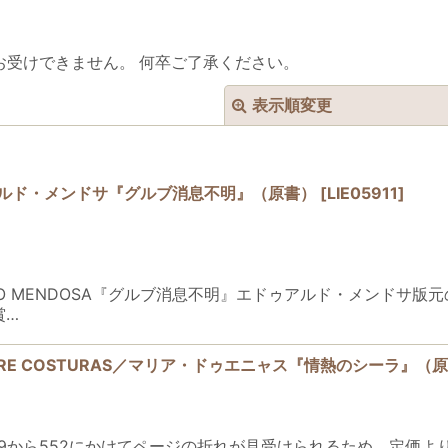
お受けできません。 何卒ご了承ください。
表示順変更
／エドゥアルド・メンドサ『グルブ消息不明』（原書）
[
LIE05911
]
絞り込む
 / EDUARDO MENDOSA『グルブ消息不明』エドゥアルド・メ
賞…
NTRE COSTURAS／マリア・ドゥエニャス『情熱のシーラ』（
549から552にかけてページの折れが見受けられるため、定価