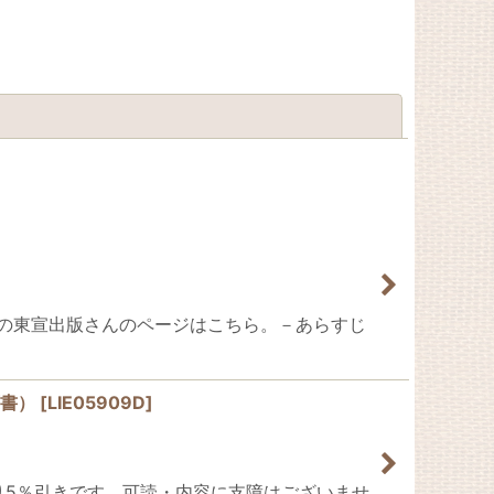
閉じる
ンドサ版元の東宣出版さんのページはこちら。－あらすじ
原書）
[
LIE05909D
]
より5％引きです。可読・内容に支障はございませ