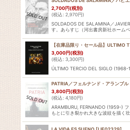
SOLDADOS DE SALAMINA
2,700
円
(税別)
(
税込
:
2,970
円
)
SOLDADOS DE SALAMINA／
す。あらすじ（河出書房新社ホームペ
【在庫品限り・セール品】ULTIMO TERCI
3,000
円
(税別)
(
税込
:
3,300
円
)
ÚLTIMO TERCIO DEL SIGLO (1968-19
PATRIA／フェルナンド・アランブ
3,800
円
(税別)
(
税込
:
4,180
円
)
ARAMBURU, FERNANDO 
もとに引き裂かれ大きな波紋を描く壮
LA VIDA ES SUENO
[
LIE02329
]