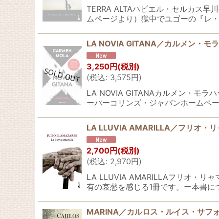
TERRA ALTAハビエル・セル
ムページより）獄中でユゴーの『レ・
LA NOVIA GITANA／カルメン
3,250
円
(税別)
(
税込
:
3,575
円
)
LA NOVIA GITANAカルメ
ーパーコリンズ・ジャパンホームペー
LA LLUVIA AMARILLA／フ
2,700
円
(税別)
(
税込
:
2,970
円
)
LA LLUVIA AMARILLA
有の哀愁を感じる1冊です。ー本書につい
MARINA／カルロス・ルイス・サフ