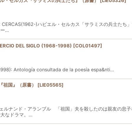
／ハビエル・セルカス『サラミスの兵士たち』（原書）
[
LIE05326
]
JAVIER CERCAS(1962-)ハビエル・セルカス「サラミス
ー…
O DEL SIGLO (1968-1998)
[
COL01497
]
98): Antología consultada de la poesía espa&nti…
ル『祖国』（原書）
[
LIE05565
]
(1959-) フェルナンド・アランブル 「祖国」夫を殺したのは親
大なドラマ。…