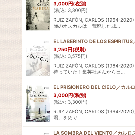
3,000
円
(税別)
(
税込
:
3,300
円
)
RUIZ ZAFÓN, CARLOS (
歳のオスカルは、荒廃した城…
EL LABERINTO DE LOS E
3,250
円
(税別)
(
税込
:
3,575
円
)
RUIZ ZAFÓN, CARLOS (
待っていた！集英社さんから日…
EL PRISIONERO DEL CIE
3,000
円
(税別)
(
税込
:
3,300
円
)
RUIZ ZAFÓN, CARLOS (1
場」をめぐ…
LA SOMBRA DEL VIENTO