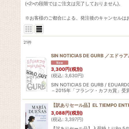
(<2>の段階ではご注文は完了しておりません)。
※お客様のご都合による、発注後のキャンセルは
21
件
表示数
:
SIN NOTICIAS DE GURB 
並び順
:
3,300
円
(税別)
(
税込
:
3,630
円
)
SIN NOTICIAS DE GURB
－2015年「フランツ・カフカ賞」受
【訳ありセール品】EL TIEMPO E
3,088
円
(税別)
(
税込
:
3,397
円
)
【訳ありセール品】入荷時よりPg.