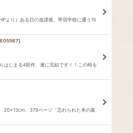
集英社HPより）ある日の放課後。寄宿学校に通う15
IE05567
]
の影」からはじまる4部作、遂に完結です！！この時を
ック 20×13cm、379ページ「忘れられた本の墓