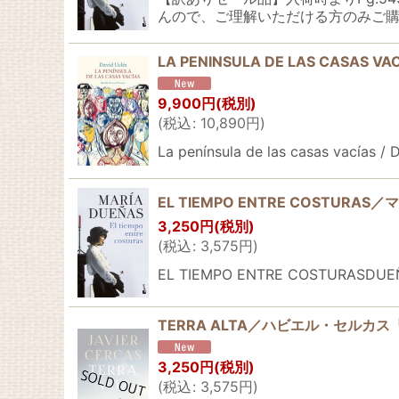
んので、ご理解いただける方のみご購
LA PENINSULA DE LAS CASAS VAC
9,900
円
(税別)
(
税込
:
10,890
円
)
La península de las casas vacías
EL TIEMPO ENTRE COST
3,250
円
(税別)
(
税込
:
3,575
円
)
EL TIEMPO ENTRE COSTUR
TERRA ALTA／ハビエル・セル
3,250
円
(税別)
(
税込
:
3,575
円
)