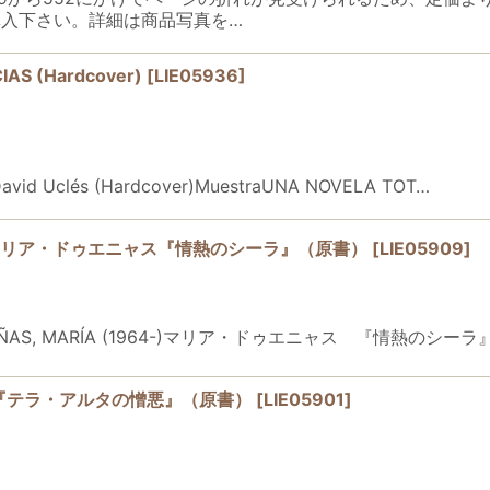
入下さい。詳細は商品写真を…
IAS (Hardcover)
[
LIE05936
]
 / David Uclés (Hardcover)MuestraUNA NOVELA TOT…
URAS／マリア・ドゥエニャス『情熱のシーラ』（原書）
[
LIE05909
]
ASDUEÑAS, MARÍA (1964-)マリア・ドゥエニャス 『情熱の
カス『テラ・アルタの憎悪』（原書）
[
LIE05901
]