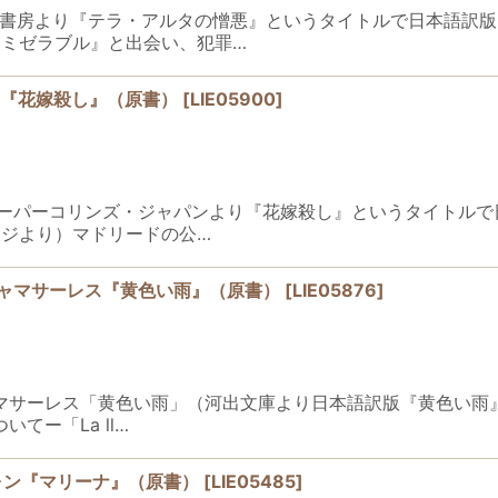
カス早川書房より『テラ・アルタの憎悪』というタイトルで日本語
ミゼラブル』と出会い、犯罪…
・モラ『花嫁殺し』（原書）
[
LIE05900
]
ン・モラハーパーコリンズ・ジャパンより『花嫁殺し』というタイト
ジより）マドリードの公…
リオ・リャマサーレス『黄色い雨』（原書）
[
LIE05876
]
フリオ・リャマサーレス「黄色い雨」（河出文庫より日本語訳版『黄色
てー「La ll…
ォン『マリーナ』（原書）
[
LIE05485
]