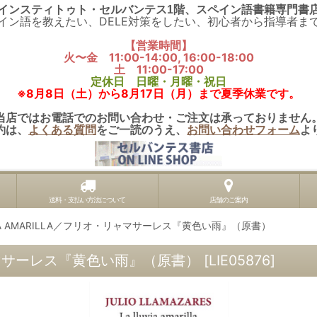
インスティトゥト・セルバンテス1階、スペイン語書籍専門書
イン語を教えたい、DELE対策をしたい、初心者から指導者ま
【営業時間】
火〜金 11:00-14:00, 16:00-18:00
土 11:00-17:00
定休日 日曜・月曜・祝日
※8月8日（土）から8月17日（月）まで夏季休業です。
当店ではお電話でのお問い合わせ・ご注文は承っておりません
約は、
よくある質問
をご一読のうえ、
お問い合わせフォーム
よ
送料・支払い方法について
店舗のご案内
VIA AMARILLA／フリオ・リャマサーレス『黄色い雨』（原書）
・リャマサーレス『黄色い雨』（原書）
[
LIE05876
]