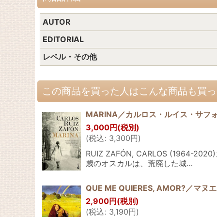
AUTOR
EDITORIAL
レベル・その他
この商品を買った人はこんな商品も買っ
MARINA／カルロス・ルイス・サフ
3,000
円
(税別)
(
税込
:
3,300
円
)
RUIZ ZAFÓN, CARLOS (
歳のオスカルは、荒廃した城…
QUE ME QUIERES, AMOR?
2,900
円
(税別)
(
税込
:
3,190
円
)