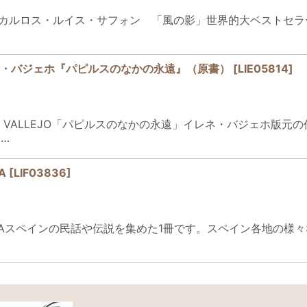
1964-2020)カルロス・ルイス・サフォン 「風の影」世界的大
CO／イレネ・バジェホ『パピルスのなかの永遠』（原書）
[
LIE05814
]
CO / IRENE VALLEJO「パピルスのなかの永遠」イレネ・バ
…
A
[
LIF03836
]
DE ESPAÑAスペインの民話や伝説を集めた1冊です。スペイン各