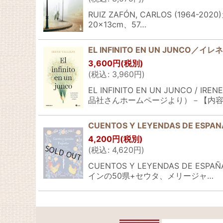
RUIZ ZAFÓN, CARLOS (
20×13cm、57…
EL INFINITO EN UN JUN
3,600
円
(税別)
(
税込
:
3,960
円
)
EL INFINITO EN UN JUN
品社さんホームページより）－【内容
CUENTOS Y LEYENDAS DE ESPAN
4,200
円
(税別)
(
税込
:
4,620
円
)
CUENTOS Y LEYENDAS 
インの50県+セウタ、メリージャ…