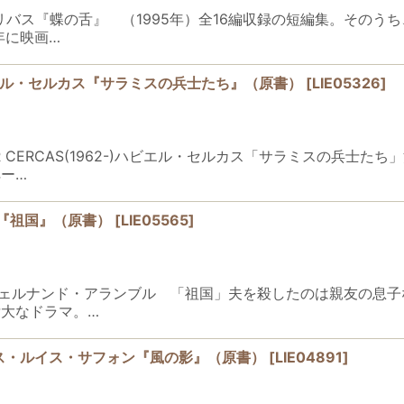
)マヌエル・リバス『蝶の舌』 （1995年）全16編収録の短編集。
年に映画…
／ハビエル・セルカス『サラミスの兵士たち』（原書）
[
LIE05326
]
JAVIER CERCAS(1962-)ハビエル・セルカス「サラミス
ー…
ル『祖国』（原書）
[
LIE05565
]
(1959-) フェルナンド・アランブル 「祖国」夫を殺したのは親
大なドラマ。…
／カルロス・ルイス・サフォン『風の影』（原書）
[
LIE04891
]