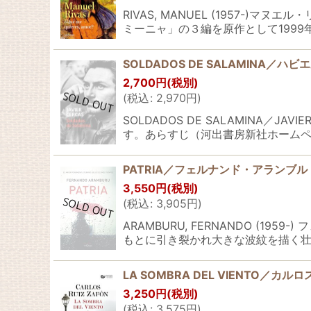
RIVAS, MANUEL (1957-
ミーニャ」の３編を原作として1999
SOLDADOS DE SALAMINA
2,700
円
(税別)
(
税込
:
2,970
円
)
SOLDADOS DE SALAMINA／
す。あらすじ（河出書房新社ホームペ
PATRIA／フェルナンド・アランブ
3,550
円
(税別)
(
税込
:
3,905
円
)
ARAMBURU, FERNANDO 
もとに引き裂かれ大きな波紋を描く壮
LA SOMBRA DEL VIENTO
3,250
円
(税別)
(
税込
:
3,575
円
)