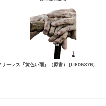
・リャマサーレス『黄色い雨』（原書）
[
LIE05876
]