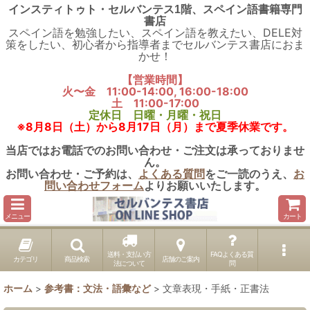
インスティトゥト・セルバンテス1階、スペイン語書籍専門
書店
スペイン語を勉強したい、スペイン語を教えたい、DELE対
策をしたい、初心者から指導者までセルバンテス書店におま
かせ！
【営業時間】
火〜金 11:00-14:00, 16:00-18:00
土 11:00-17:00
定休日 日曜・月曜・祝日
※8月8日（土）から8月17日（月）まで夏季休業です。
当店ではお電話でのお問い合わせ・ご注文は承っておりませ
ん。
お問い合わせ・ご予約は、
よくある質問
をご一読のうえ、
お
問い合わせフォーム
よりお願いいたします。
メニュー
カート
送料・支払い方
FAQよくある質
カテゴリ
商品検索
店舗のご案内
法について
問
ホーム
>
参考書：文法・語彙など
>
文章表現・手紙・正書法