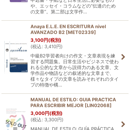
申込書・手紙など日常生活に必要なもの
や、エッセイ・コラムなどの“伝達のため
の文章”。第二部は文学作…
Anaya E.L.E. EN ESCRITURA nivel
AVANZADO B2
[
MET02339
]
3,100
円
(税別)
(
税込
:
3,410
円
)
中級B2学習者向けの作文・文章表現を練
習する問題集。日常生活やビジネスで使わ
れる公的な文章から説得力のある文章、文
学作品や物語などの叙述的な文章まで、
様々なタイプの文章を読みそれぞれのタイ
プの特徴や構…
MANUAL DE ESTILO: GUIA PRACTICA
PARA ESCRIBIR MEJOR
[
LIN02068
]
3,000
円
(税別)
(
税込
:
3,300
円
)
MANUAL DE ESTILO: GUÍA PRÁCTICA