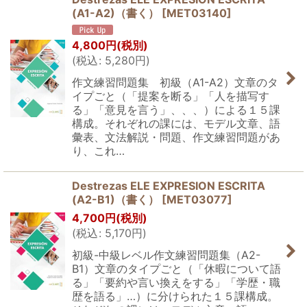
(A1-A2)（書く）
[
MET03140
]
4,800
円
(税別)
(
税込
:
5,280
円
)
作文練習問題集 初級（A1-A2）文章のタ
イプごと（「提案を断る」「人を描写す
る」「意見を言う」、、、）による１５課
構成。それぞれの課には、モデル文章、語
彙表、文法解説・問題、作文練習問題があ
り、これ…
Destrezas ELE EXPRESION ESCRITA
(A2-B1)（書く）
[
MET03077
]
4,700
円
(税別)
(
税込
:
5,170
円
)
初級-中級レベル作文練習問題集（A2-
B1）文章のタイプごと（「休暇について語
る」「要約や言い換えをする」「学歴・職
歴を語る」…）に分けられた１５課構成。