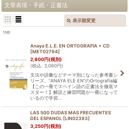
文章表現・手紙・正書法
表示順変更
閉じる
11
件
表示数
:
Anaya E.L.E. EN ORTOGRAFIA + CD
[
MET02794
]
並び順
:
2,800
円
(税別)
(
税込
:
3,080
円
)
絞り込む
文法や語彙などテーマ別になった参考書シ
リーズ、"ANAYA ELE EN"のOrtografía編
【この一冊でスペイン語の正書法を徹底マ
スター！】解説と練習問題が一冊になって
いるので学習…
LAS 500 DUDAS MAS FRECUENTES
DEL ESPANOL
[
LIN02393
]
3,250
円
(税別)