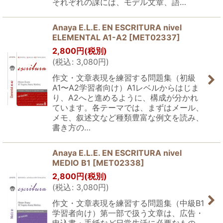
それぞれの課には、モデル文章、語…
Anaya E.L.E. EN ESCRITURA nivel
ELEMENTAL A1-A2
[
MET02337
]
2,800
円
(税別)
(
税込
:
3,080
円
)
作文・文章表現を練習する問題集（初級
A1〜A2学習者向け）A1レベルからはじま
り、A2へと進めるように、構成が分かれ
ています。各テーマでは、まずはメール、
メモ、叙述文など種類豊富な例文を読み、
書き方の…
Anaya E.L.E. EN ESCRITURA nivel
MEDIO B1
[
MET02338
]
2,800
円
(税別)
(
税込
:
3,080
円
)
作文・文章表現を練習する問題集（中級B1
学習者向け）第一部で扱う文章は、広告・