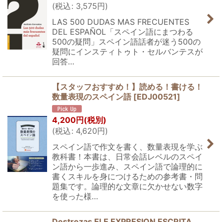
(
税込
:
3,575
円
)
LAS 500 DUDAS MAS FRECUENTES
DEL ESPAÑOL「スペイン語にまつわる
500の疑問」スペイン語話者が迷う500の
疑問にインスティトゥト・セルバンテスが
回答…
【スタッフおすすめ！】読める！書ける！
数量表現のスペイン語
[
EDJ00521
]
4,200
円
(税別)
(
税込
:
4,620
円
)
スペイン語で作文を書く、数量表現を学ぶ
教科書！本書は、日常会話レベルのスペイ
ン語から一歩進み、スペイン語で論理的に
書くスキルを身につけるための参考書・問
題集です。論理的な文章に欠かせない数字
を使った様…
Destrezas ELE EXPRESION ESCRITA