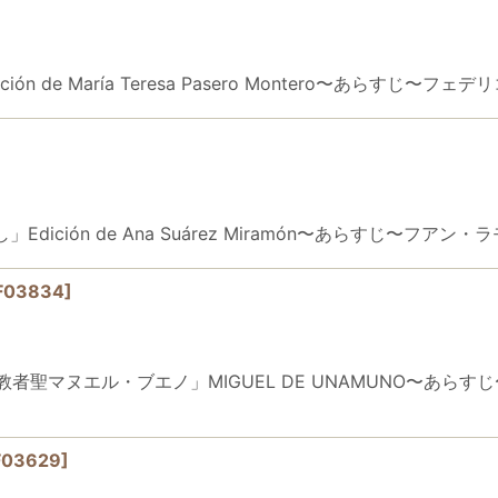
ición de María Teresa Pasero Montero〜あら
し」Edición de Ana Suárez Miramón〜あらすじ〜
IF03834
]
RTIR「殉教者聖マヌエル・ブエノ」MIGUEL DE UNAMUNO
F03629
]