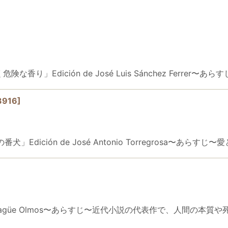
絞り込む
険な香り」Edición de José Luis Sánchez Ferrer〜
3916
]
場の番犬」Edición de José Antonio Torregrosa
ourdes Yagüe Olmos〜あらすじ〜近代小説の代表作で、人