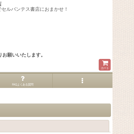
店
でセルバンテス書店におまかせ！
。
りお願いいたします。
カート
FAQよくある質問
閉じる