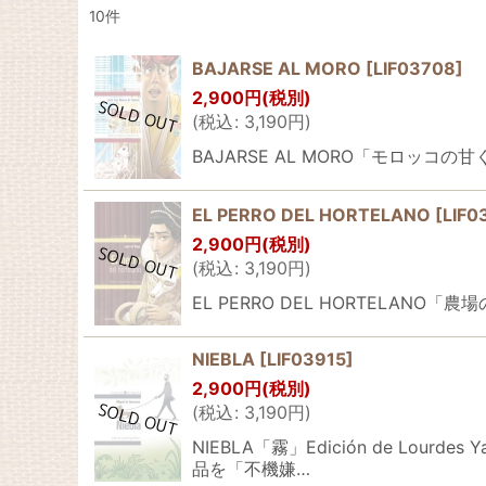
10
件
表示数
:
BAJARSE AL MORO
[
LIF03708
]
並び順
:
2,900
円
(税別)
(
税込
:
3,190
円
)
BAJARSE AL MORO「モロッコの甘く危
EL PERRO DEL HORTELANO
[
LIF0
2,900
円
(税別)
(
税込
:
3,190
円
)
EL PERRO DEL HORTELANO「農
NIEBLA
[
LIF03915
]
2,900
円
(税別)
(
税込
:
3,190
円
)
NIEBLA「霧」Edición de L
品を「不機嫌…