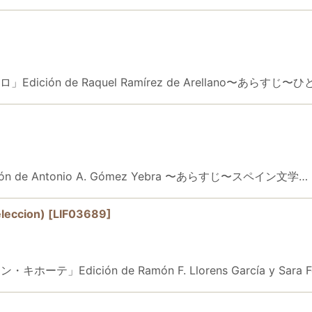
Edición de Raquel Ramírez de Arellano〜
ión de Antonio A. Gómez Yebra 〜あらすじ〜スペイン文学…
eccion)
[
LIF03689
]
キホーテ」Edición de Ramón F. Llorens García y Sara F