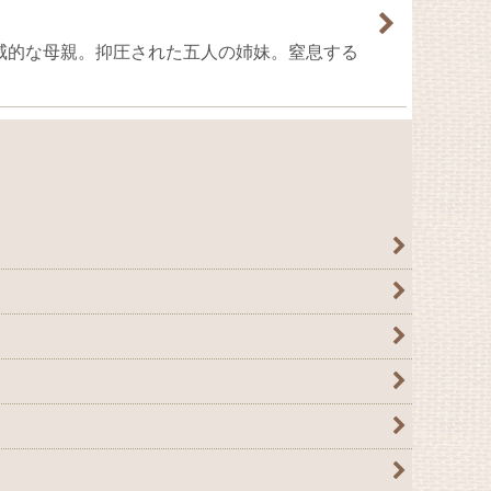
らすじ〜権威的な母親。抑圧された五人の姉妹。窒息する