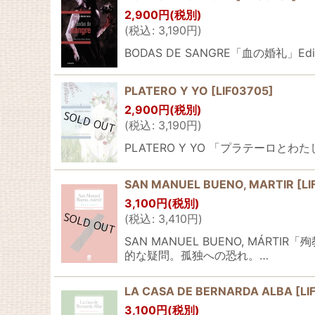
2,900
円
(税別)
(
税込
:
3,190
円
)
BODAS DE SANGRE「血の婚礼」Ed
PLATERO Y YO
[
LIF03705
]
2,900
円
(税別)
(
税込
:
3,190
円
)
PLATERO Y YO 「プラテーロとわた
SAN MANUEL BUENO, MARTIR
[
L
3,100
円
(税別)
(
税込
:
3,410
円
)
SAN MANUEL BUENO, MÁ
的な疑問。孤独への恐れ。…
LA CASA DE BERNARDA ALBA
[
LI
3,100
円
(税別)