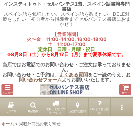
インスティトゥト・セルバンテス1階、スペイン語書籍専門
書店
スペイン語を勉強したい、スペイン語を教えたい、DELE対
策をしたい、初心者から指導者までセルバンテス書店におま
かせ！
【営業時間】
火〜金 11:00-14:00, 16:00-18:00
土 11:00-17:00
定休日 日曜・月曜・祝日
※8月8日（土）から8月17日（月）まで夏季休業です。
当店ではお電話でのお問い合わせ・ご注文は承っておりませ
ん。
お問い合わせ・ご予約は、
よくある質問
をご一読のうえ、
お
問い合わせフォーム
よりお願いいたします。
メニュー
カート
送料・支払い方
FAQよくある質
カテゴリ
商品検索
店舗のご案内
法について
問
ホーム
>
掲載外商品お取り寄せ