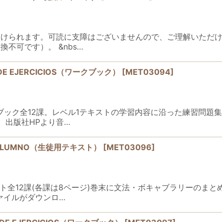
絞り込む
受けられます。可読に支障はございませんので、ご理解いただ
不可です）。 &nbs…
NO DE EJERCICIOS（ワークブック）
[
MET03094
]
）ワークブック全12課。レベル1テキストの学習内容に沿った練習
。出版社HPより音…
 DEL ALUMNO（生徒用テキスト）
[
MET03096
]
）テキスト全12課(各課は8ページ)巻末に文法・ボキャブラリーの
ァイルがダウンロ…