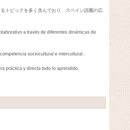
するトピックを多く含んでおり、スペイン語圏の広
laborativo a través de diferentes dinámicas de
ompetencia sociocultural e intercultural .
ra práctica y directa todo lo aprendido.
閉じる