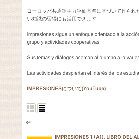
ヨーロッパ共通語学力評価基準に基づいて作られ
い知識の習得にも活用できます。
Impresiones sigue un enfoque orientado a la acció
grupo y actividades cooperativas.
Sus temas y diálogos acercan al alumno a la varied
Las actividades despiertan el interés de los estudia
IMPRESIONESについて(YouTube)
8
件
表示数
:
IMPRESIONES 1 (A1). LIBRO