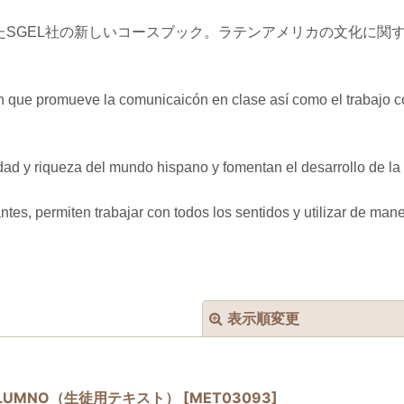
たSGEL社の新しいコースブック。ラテンアメリカの文化に関
n que promueve la comunicaicón en clase así como el trabajo co
ad y riqueza del mundo hispano y fomentan el desarrollo de la c
ntes, permiten trabajar con todos los sentidos y utilizar de mane
表示順変更
 DEL ALUMNO（生徒用テキスト）
[
MET03093
]