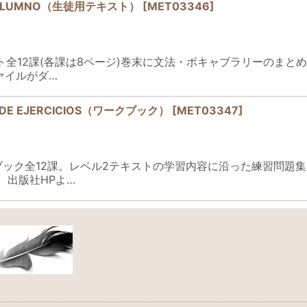
 DEL ALUMNO（生徒用テキスト）
[
MET03346
]
2) テキスト全12課(各課は8ページ)巻末に文法・ボキャブラリー
ァイルがダ…
NO DE EJERCICIOS（ワークブック）
[
MET03347
]
2) ワークブック全12課。レベル2テキストの学習内容に沿った練
。出版社HPよ…