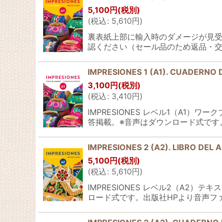
並び順
:
5,100
円
(税別)
(
税込
:
5,610
円
)
裏表紙上部に輸入時のダメージが見
認ください（セール品のため返品・交換
IMPRESIONES 1 (A1). CUADER
3,100
円
(税別)
(
税込
:
3,410
円
)
IMPRESIONES レベル1（A1
答掲載。※音声はダウンロード式です
IMPRESIONES 2 (A2). LIBRO
5,100
円
(税別)
(
税込
:
5,610
円
)
IMPRESIONES レベル2（A2
ロード式です。出版社HPより音声フ