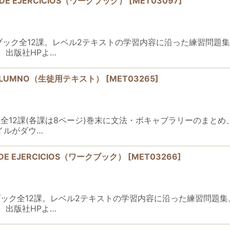
NO DE EJERCICIOS（ワークブック）
[
MET03097
]
2) ワークブック全12課。レベル2テキストの学習内容に沿った練
。出版社HPよ…
 DEL ALUMNO（生徒用テキスト）
[
MET03265
]
1) テキスト全12課(各課は8ページ)巻末に文法・ボキャブラリーの
イルがダウ…
NO DE EJERCICIOS（ワークブック）
[
MET03266
]
1) ワークブック全12課。レベル2テキストの学習内容に沿った練
。出版社HPよ…