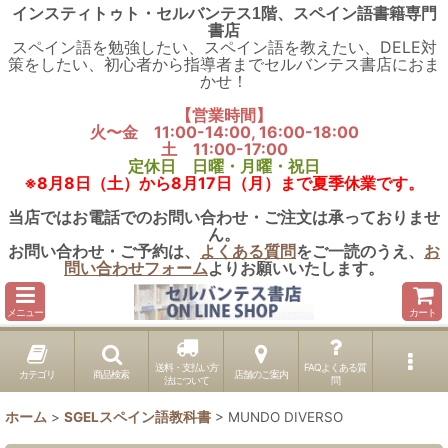
インスティトゥト・セルバンテス1階、スペイン語書籍専門
書店
スペイン語を勉強したい、スペイン語を教えたい、DELE対
策をしたい、初心者から指導者までセルバンテス書店におま
かせ！
【営業時間】
火〜金 11:00-14:00, 16:00-18:00
土 11:00-17:00
定休日 日曜・月曜・祝日
※8月8日（土）から8月17日（月）まで夏季休業です。
当店ではお電話でのお問い合わせ・ご注文は承っておりませ
ん。
お問い合わせ・ご予約は、
よくある質問
をご一読のうえ、
お
問い合わせフォーム
よりお願いいたします。
メニュー
カート
送料・支払い方
FAQよくある質
カテゴリ
商品検索
店舗のご案内
法について
問
ホーム
>
SGELスペイン語教科書
>
MUNDO DIVERSO