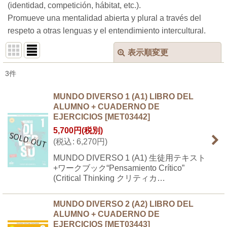
(identidad, competición, hábitat, etc.).
Promueve una mentalidad abierta y plural a través del
respeto a otras lenguas y el entendimiento intercultural.
表示順変更
閉じる
3
件
表示数
:
MUNDO DIVERSO 1 (A1) LIBRO DEL
ALUMNO + CUADERNO DE
並び順
:
EJERCICIOS
[
MET03442
]
5,700
円
(税別)
絞り込む
(
税込
:
6,270
円
)
MUNDO DIVERSO 1 (A1) 生徒用テキスト
+ワークブック“Pensamiento Crítico”
(Critical Thinking クリティカ…
MUNDO DIVERSO 2 (A2) LIBRO DEL
ALUMNO + CUADERNO DE
EJERCICIOS
[
MET03443
]