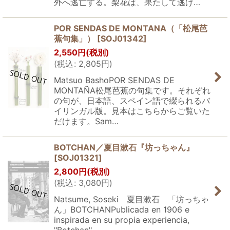
外へ逃亡する。梨花は、果たして逃げ…
POR SENDAS DE MONTANA（「松尾芭
蕉句集」）
[
SOJ01342
]
2,550
円
(税別)
(
税込
:
2,805
円
)
Matsuo BashoPOR SENDAS DE
MONTAÑA松尾芭蕉の句集です。それぞれ
の句が、日本語、スペイン語で綴られるバ
イリンガル版。見本はこちらからご覧いた
だけます。Sam…
BOTCHAN／夏目漱石『坊っちゃん』
[
SOJ01321
]
2,800
円
(税別)
(
税込
:
3,080
円
)
Natsume, Soseki 夏目漱石 「坊っちゃ
ん」BOTCHANPublicada en 1906 e
inspirada en su propia experiencia,