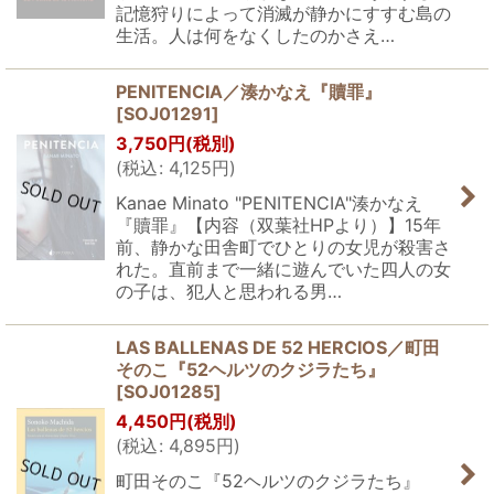
記憶狩りによって消滅が静かにすすむ島の
生活。人は何をなくしたのかさえ…
PENITENCIA／湊かなえ『贖罪』
[
SOJ01291
]
3,750
円
(税別)
(
税込
:
4,125
円
)
Kanae Minato "PENITENCIA"湊かなえ
『贖罪』【内容（双葉社HPより）】15年
前、静かな田舎町でひとりの女児が殺害さ
れた。直前まで一緒に遊んでいた四人の女
の子は、犯人と思われる男…
LAS BALLENAS DE 52 HERCIOS／町田
そのこ『52ヘルツのクジラたち』
[
SOJ01285
]
4,450
円
(税別)
(
税込
:
4,895
円
)
町田そのこ『52ヘルツのクジラたち』