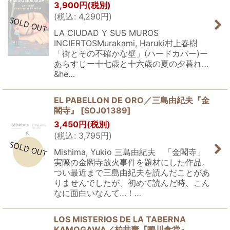
3,900
円
(税別)
絞り込む
(
税込
:
4,290
円
)
LA CIUDAD Y SUS MUROS
INCIERTOSMurakami, Haruki村上春樹
「街とその不確かな壁」(ハードカバー)ー
あらすじー十七歳と十六歳の夏の夕暮れ…
&he…
EL PABELLON DE ORO／三島由紀夫『金
閣寺』
[
SOJ01389
]
3,450
円
(税別)
(
税込
:
3,795
円
)
Mishima, Yukio 三島由紀夫 「金閣寺」
実際の金閣寺放火事件を題材にした作品。
つい最近まで三島由紀夫を読んだことがあ
りませんでしたが、初めて読んだ時、こん
なに面白いなんて…！…
LOS MISTERIOS DE LA TABERNA
KAMOGAWA／柏井壽『鴨川食堂』