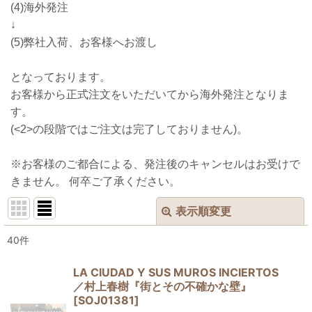
(4)海外発注
↓
(5)弊社入荷、お客様へお渡し
となっております。
お客様から正式注文をいただいてから海外発注となりま
す。
(<2>の段階ではご注文は完了しておりません)。
※お客様のご都合による、発注後のキャンセルはお受けで
きません。 何卒ご了承ください。
表示順変更
閉じる
40
件
表示数
:
LA CIUDAD Y SUS MUROS INCIERTOS
／村上春樹『街とその不確かな壁』
並び順
:
[
SOJ01381
]