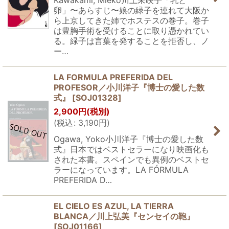
Kawakami, Mieko川上未映子「乳と
卵」〜あらすじ〜娘の緑子を連れて大阪か
ら上京してきた姉でホステスの巻子。巻子
は豊胸手術を受けることに取り憑かれてい
る。緑子は言葉を発することを拒否し、ノ
ー…
LA FORMULA PREFERIDA DEL
PROFESOR／小川洋子『博士の愛した数
式』
[
SOJ01328
]
2,900
円
(税別)
(
税込
:
3,190
円
)
Ogawa, Yoko小川洋子『博士の愛した数
式』日本ではベストセラーになり映画化も
された本書。スペインでも異例のベストセ
ラーになっています。LA FÓRMULA
PREFERIDA D…
EL CIELO ES AZUL, LA TIERRA
BLANCA／川上弘美『センセイの鞄』
[
SOJ01166
]