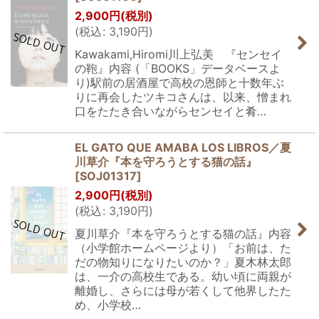
2,900
円
(税別)
(
税込
:
3,190
円
)
Kawakami,Hiromi川上弘美 『センセイ
の鞄』内容 (「BOOKS」データベースよ
り)駅前の居酒屋で高校の恩師と十数年ぶ
りに再会したツキコさんは、以来、憎まれ
口をたたき合いながらセンセイと肴…
EL GATO QUE AMABA LOS LIBROS／夏
川草介『本を守ろうとする猫の話』
[
SOJ01317
]
2,900
円
(税別)
(
税込
:
3,190
円
)
夏川草介『本を守ろうとする猫の話』内容
（小学館ホームページより）「お前は、た
だの物知りになりたいのか？」夏木林太郎
は、一介の高校生である。幼い頃に両親が
離婚し、さらには母が若くして他界したた
め、小学校…