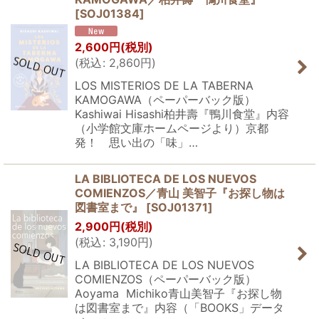
[
SOJ01384
]
2,600
円
(税別)
(
税込
:
2,860
円
)
LOS MISTERIOS DE LA TABERNA
KAMOGAWA（ペーパーバック版）
Kashiwai Hisashi柏井壽『鴨川食堂』内容
（小学館文庫ホームページより）京都
発！ 思い出の「味」…
LA BIBLIOTECA DE LOS NUEVOS
COMIENZOS／青山 美智子『お探し物は
図書室まで』
[
SOJ01371
]
2,900
円
(税別)
(
税込
:
3,190
円
)
LA BIBLIOTECA DE LOS NUEVOS
COMIENZOS（ペーパーバック版）
Aoyama Michiko青山美智子『お探し物
は図書室まで』内容（「BOOKS」データ