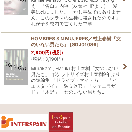
Kanae Minato "CONFESIONES" 湊かな
え 『告白』内容（双葉社HPより）「愛
美は死にました。しかし事故ではありませ
ん。このクラスの生徒に殺されたのです」
我が子を校内で亡くした中学…
HOMBRES SIN MUJERES／村上春樹『女
のいない男たち』
[
SOJ01086
]
2,900
円
(税別)
(
税込
:
3,190
円
)
Murakami, Haruki 村上春樹「女のいない
男たち」 ポケットサイズ村上春樹9年ぶり
の短編集 「ドライブ・マイ・カー」「イ
エスタデイ」「独立器官」「シェエラザー
ド」「木野」「女のいない男たち…