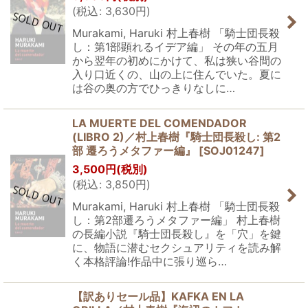
(
税込
:
3,630
円
)
Murakami, Haruki 村上春樹 「騎士団長殺
し：第1部顕れるイデア編」 その年の五月
から翌年の初めにかけて、私は狭い谷間の
入り口近くの、山の上に住んでいた。夏に
は谷の奥の方でひっきりなしに…
LA MUERTE DEL COMENDADOR
(LIBRO 2)／村上春樹『騎士団長殺し: 第2
部 遷ろうメタファー編』
[
SOJ01247
]
3,500
円
(税別)
(
税込
:
3,850
円
)
Murakami, Haruki 村上春樹 「騎士団長殺
し：第2部遷ろうメタファー編」 村上春樹
の長編小説『騎士団長殺し』を「穴」を鍵
に、物語に潜むセクシュアリティを読み解
く本格評論!作品中に張り巡ら…
【訳ありセール品】KAFKA EN LA