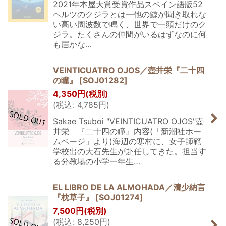
2021年本屋大賞受賞作品スペイン語版52
ヘルツのクジラとは―他の鯨が聞き取れな
い高い周波数で鳴く、世界で一頭だけのク
ジラ。たくさんの仲間がいるはずなのに何
も届かな…
VEINTICUATRO OJOS／壺井栄『二十四
の瞳』
[
SOJ01282
]
4,350
円
(税別)
(
税込
:
4,785
円
)
Sakae Tsuboi "VEINTICUATRO OJOS"壺
井栄 『二十四の瞳』内容(「新潮社ホー
ムページ」より)海辺の寒村に、女子師範
学校出の大石先生が赴任してきた。担当す
る分教場の小学一年生…
EL LIBRO DE LA ALMOHADA／清少納言
『枕草子』
[
SOJ01274
]
7,500
円
(税別)
(
税込
:
8,250
円
)