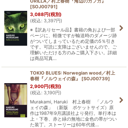
ORILLA／村上春樹『海辺のカフカ』
[
SOJ00791
]
3,088
円
(税別)
(
税込
:
3,397
円
)
※【訳ありセール品】書籍の角および一部
ページに、軽微ですが輸送時のダメージ跡
がついてしまっているため定価の5％引き
です。可読に支障はございませんので、ご
理解いただける方のみご購入下さい。詳細
は商品写真…
TOKIO BLUES: Norwegian wood／村上
春樹『ノルウェイの森』
[
SOJ00739
]
2,900
円
(税別)
(
税込
:
3,190
円
)
Murakami, Haruki 村上春樹 「ノルウ
ェイの森」 （新版 ポケットサイズ）原
作は1987年9月講談社より発行。単行本は
上・下巻、赤と緑の無地に金色の帯がつい
た装丁。ストーリーは60年代後…