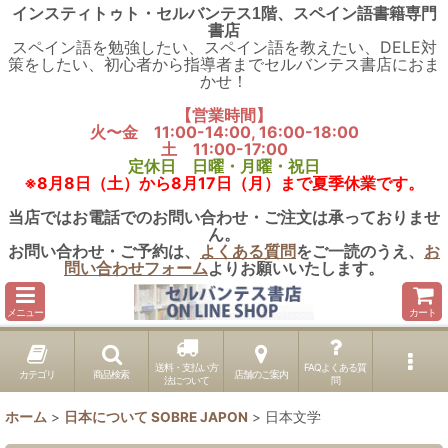
インスティトゥト・セルバンテス1階、スペイン語書籍専門
書店
スペイン語を勉強したい、スペイン語を教えたい、DELE対
策をしたい、初心者から指導者までセルバンテス書店におま
かせ！
【営業時間】
火〜金 11:00-14:00, 16:00-18:00
土 11:00-17:00
定休日 日曜・月曜・祝日
※8月8日（土）から8月17日（月）まで夏季休業です。
当店ではお電話でのお問い合わせ・ご注文は承っておりませ
ん。
お問い合わせ・ご予約は、
よくある質問
をご一読のうえ、
お
問い合わせフォーム
よりお願いいたします。
メニュー
カート
送料・支払い方
FAQよくある質
カテゴリ
商品検索
店舗のご案内
法について
問
ホーム
>
日本について SOBRE JAPON
>
日本文学