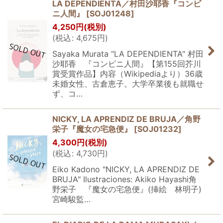
LA DEPENDIENTA／村田沙耶香『コンビ
ニ人間』
[
SOJ01248
]
4,250
円
(税別)
(
税込
:
4,675
円
)
Sayaka Murata "LA DEPENDIENTA" 村田
沙耶香 『コンビニ人間』【第155回芥川
賞受賞作品】内容（Wikipediaより）36歳
未婚女性、古倉恵子。大学卒業後も就職せ
ず、コ…
NICKY, LA APRENDIZ DE BRUJA／角野
栄子『魔女の宅急便』
[
SOJ01232
]
4,300
円
(税別)
(
税込
:
4,730
円
)
Eiko Kadono "NICKY, LA APRENDIZ DE
BRUJA" Ilustraciones: Akiko Hayashi角
野栄子 『魔女の宅急便』(挿絵 林明子)
宮崎駿監…