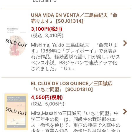
"Botchan"…
UNA VIDA EN VENTA／三島由紀夫『命
売ります』
[
SOJ01314
]
3,100
円
(税別)
(
税込
:
3,410
円
)
Mishima, Yukio 三島由紀夫 『命売りま
す』1968年に「プレイボーイ」で発表さ
れた作品。軽妙洒脱な語り口が楽しいサス
ペンス小説。BSジャパンで連続ドラマ化
されました。 " Un…
EL CLUB DE LOS QUINCE／三田誠広
『いちご同盟』
[
SOJ01310
]
4,550
円
(税別)
(
税込
:
5,005
円
)
Mita,Masahiro三田誠広『いちご同盟』中
学三年生の良一は、同級生の野球部のエー
ス・徹也を通じて、重症の腫瘍で入院中の
少女・直美を知る。徹也は対抗試合に全力