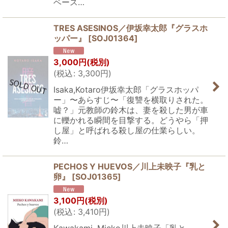
ベース…
TRES ASESINOS／伊坂幸太郎『グラスホ
ッパー』
[
SOJ01364
]
3,000
円
(税別)
(
税込
:
3,300
円
)
Isaka,Kotaro伊坂幸太郎「グラスホッパ
ー」〜あらすじ〜「復讐を横取りされた。
嘘？」元教師の鈴木は、妻を殺した男が車
に轢かれる瞬間を目撃する。どうやら「押
し屋」と呼ばれる殺し屋の仕業らしい。
鈴…
PECHOS Y HUEVOS／川上未映子『乳と
卵』
[
SOJ01365
]
3,100
円
(税別)
(
税込
:
3,410
円
)