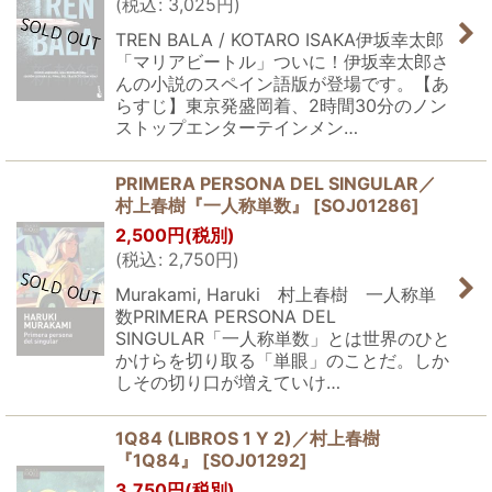
(
税込
:
3,025
円
)
TREN BALA / KOTARO ISAKA伊坂幸太郎
「マリアビートル」ついに！伊坂幸太郎さ
んの小説のスペイン語版が登場です。【あ
らすじ】東京発盛岡着、2時間30分のノン
ストップエンターテインメン…
PRIMERA PERSONA DEL SINGULAR／
村上春樹『一人称単数』
[
SOJ01286
]
2,500
円
(税別)
(
税込
:
2,750
円
)
Murakami, Haruki 村上春樹 一人称単
数PRIMERA PERSONA DEL
SINGULAR「一人称単数」とは世界のひと
かけらを切り取る「単眼」のことだ。しか
しその切り口が増えていけ…
1Q84 (LIBROS 1 Y 2)／村上春樹
『1Q84』
[
SOJ01292
]
3,750
円
(税別)