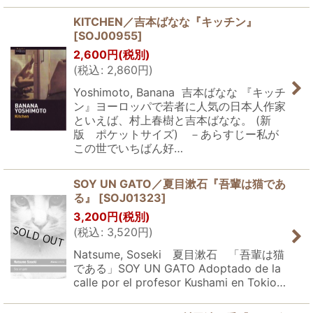
KITCHEN／吉本ばなな『キッチン』
[
SOJ00955
]
2,600
円
(税別)
(
税込
:
2,860
円
)
Yoshimoto, Banana 吉本ばなな 『キッチ
ン』ヨーロッパで若者に人気の日本人作家
といえば、村上春樹と吉本ばなな。 (新
版 ポケットサイズ) －あらすじー私が
この世でいちばん好…
SOY UN GATO／夏目漱石『吾輩は猫であ
る』
[
SOJ01323
]
3,200
円
(税別)
(
税込
:
3,520
円
)
Natsume, Soseki 夏目漱石 「吾輩は猫
である」SOY UN GATO Adoptado de la
calle por el profesor Kushami en Tokio…