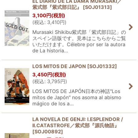
EL DIARIO DE LA DAMA MURASAKI／
紫式部『紫式部日記』
[
SOJ01313
]
3,100
円
(税別)
(
税込
:
3,410
円
)
Murasaki Shikibu紫式部「紫式部日記」の
スペイン語版です。見本はこちらからご覧
いただけます。Célebre por ser la autora
de La historia…
LOS MITOS DE JAPON
[
SOJ01332
]
3,450
円
(税別)
(
税込
:
3,795
円
)
LOS MITOS DE JAPÓN日本の神話"Los
mitos de Japón" nos asoma al abismo
mágico de los a…
LA NOVELA DE GENJI: I.ESPLENDOR /
II.CATASTROFE／紫式部『源氏物語』
[
SOJ00892
]