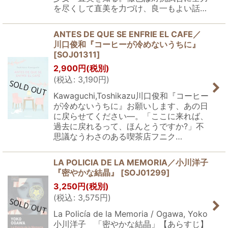
を尽くして直美を力づけ、良一もよい話…
ANTES DE QUE SE ENFRIE EL CAFE／
川口俊和『コーヒーが冷めないうちに』
[
SOJ01311
]
2,900
円
(税別)
(
税込
:
3,190
円
)
Kawaguchi,Toshikazu川口俊和『コーヒー
が冷めないうちに』お願いします、あの日
に戻らせてください―。「ここに来れば、
過去に戻れるって、ほんとうですか?」不
思議なうわさのある喫茶店フニク…
LA POLICIA DE LA MEMORIA／小川洋子
『密やかな結晶』
[
SOJ01299
]
3,250
円
(税別)
(
税込
:
3,575
円
)
La Policía de la Memoria / Ogawa, Yoko
小川洋子 「密やかな結晶」【あらすじ】