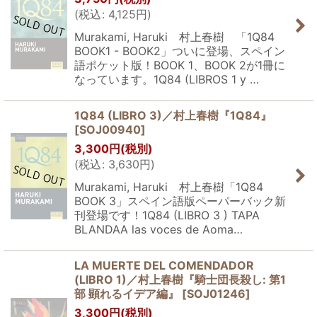
(
税込
:
4,125
円
)
Murakami, Haruki 村上春樹 「1Q84
BOOK1 - BOOK2」ついに登場、スペイン
語ポケット版！BOOK 1、BOOK 2が1冊に
なっています。1Q84 (LIBROS 1 y …
1Q84 (LIBRO 3)／村上春樹『1Q84』
[
SOJ00940
]
3,300
円
(税別)
(
税込
:
3,630
円
)
Murakami, Haruki 村上春樹「1Q84
BOOK 3」スペイン語版ペーパーバック新
刊登場です！1Q84 (LIBRO 3 ) TAPA
BLANDAA las voces de Aoma…
LA MUERTE DEL COMENDADOR
(LIBRO 1)／村上春樹『騎士団長殺し: 第1
部 顕れるイデア編』
[
SOJ01246
]
3,300
円
(税別)