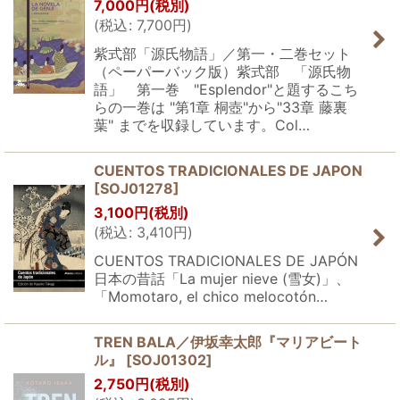
7,000
円
(税別)
(
税込
:
7,700
円
)
紫式部「源氏物語」／第一・二巻セット
（ペーパーバック版）紫式部 「源氏物
語」 第一巻 "Esplendor"と題するこち
らの一巻は "第1章 桐壺"から"33章 藤裏
葉" までを収録しています。Col…
CUENTOS TRADICIONALES DE JAPON
[
SOJ01278
]
3,100
円
(税別)
(
税込
:
3,410
円
)
CUENTOS TRADICIONALES DE JAPÓN
日本の昔話「La mujer nieve (雪女)」、
「Momotaro, el chico melocotón…
TREN BALA／伊坂幸太郎『マリアビート
ル』
[
SOJ01302
]
2,750
円
(税別)