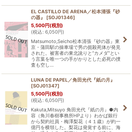
EL CASTILLO DE ARENA／松本清張『砂
の器』
[
SOJ01346
]
5,500
円
(税別)
(
税込
:
6,050
円
)
Matsumoto,Seicho松本清張『砂の器』東
京・蒲田駅の操車場で男の扼殺死体が発見
された。被害者の東北訛りと“カメダ”とい
う言葉を唯一つの手がかりとした必死の捜
査も空し…
LUNA DE PAPEL／角田光代『紙の月』
[
SOJ01347
]
5,500
円
(税別)
(
税込
:
6,050
円
)
Kakuta,Mitsuyo 角田光代『紙の月』●内
容（角川春樹事務所HPより）わかば銀行
から契約社員・梅澤梨花（４１歳）が約一
億円を横領した。梨花は発覚する前に、海