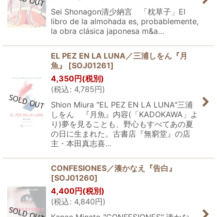
Sei Shonagon清少納言 「枕草子」El
libro de la almohada es, probablemente,
la obra clásica japonesa m&a…
EL PEZ EN LA LUNA／三浦しをん『月
魚』
[
SOJ01261
]
4,350
円
(税別)
(
税込
:
4,785
円
)
Shion Miura "EL PEZ EN LA LUNA"三浦
しをん 『月魚』内容(「KADOKAWA」よ
り)夢を見ることも、野心もすべてあの夏
の日に生まれた。古書店『無窮堂』の店
主・本田真志喜…
CONFESIONES／湊かなえ『告白』
[
SOJ01260
]
4,400
円
(税別)
(
税込
:
4,840
円
)