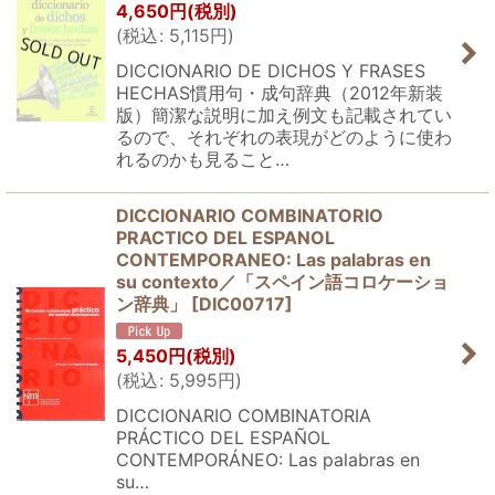
4,650
円
(税別)
(
税込
:
5,115
円
)
DICCIONARIO DE DICHOS Y FRASES
HECHAS慣用句・成句辞典（2012年新装
版）簡潔な説明に加え例文も記載されてい
るので、それぞれの表現がどのように使わ
れるのかも見ること…
DICCIONARIO COMBINATORIO
PRACTICO DEL ESPANOL
CONTEMPORANEO: Las palabras en
su contexto／「スペイン語コロケーショ
ン辞典」
[
DIC00717
]
5,450
円
(税別)
(
税込
:
5,995
円
)
DICCIONARIO COMBINATORIA
PRÁCTICO DEL ESPAÑOL
CONTEMPORÁNEO: Las palabras en
su…