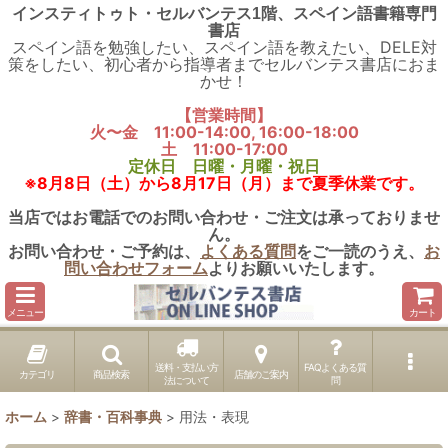
インスティトゥト・セルバンテス1階、スペイン語書籍専門
書店
スペイン語を勉強したい、スペイン語を教えたい、DELE対
策をしたい、初心者から指導者までセルバンテス書店におま
かせ！
【営業時間】
火〜金 11:00-14:00, 16:00-18:00
土 11:00-17:00
定休日 日曜・月曜・祝日
※8月8日（土）から8月17日（月）まで夏季休業です。
当店ではお電話でのお問い合わせ・ご注文は承っておりませ
ん。
お問い合わせ・ご予約は、
よくある質問
をご一読のうえ、
お
問い合わせフォーム
よりお願いいたします。
メニュー
カート
送料・支払い方
FAQよくある質
カテゴリ
商品検索
店舗のご案内
法について
問
ホーム
>
辞書・百科事典
>
用法・表現