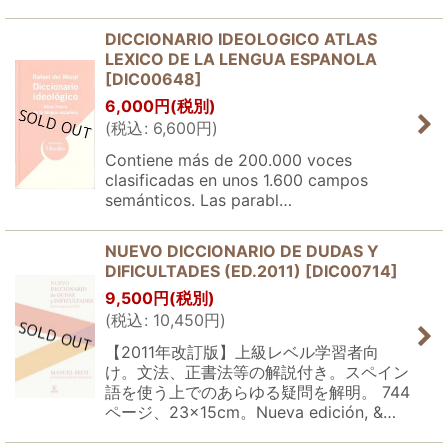
DICCIONARIO IDEOLOGICO ATLAS
LEXICO DE LA LENGUA ESPANOLA
[
DIC00648
]
6,000
円
(税別)
(
税込
:
6,600
円
)
Contiene más de 200.000 voces
clasificadas en unos 1.600 campos
semánticos. Las parabl…
NUEVO DICCIONARIO DE DUDAS Y
DIFICULTADES (ED.2011)
[
DIC00714
]
9,500
円
(税別)
(
税込
:
10,450
円
)
【2011年改訂版】上級レベル学習者向
け。文法、正書法等の解説付き。スペイン
語を使う上でのあらゆる疑問を解明。 744
ページ、23×15cm。Nueva edición, &…