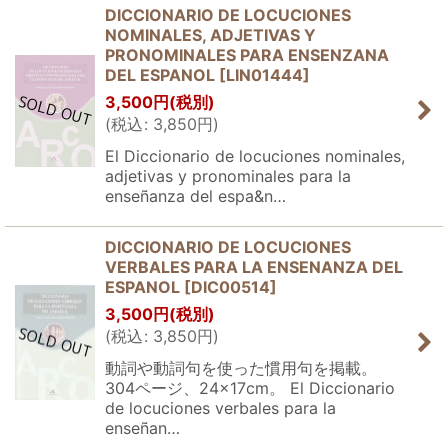
DICCIONARIO DE LOCUCIONES
NOMINALES, ADJETIVAS Y
PRONOMINALES PARA ENSENZANA
DEL ESPANOL
[
LIN01444
]
3,500
円
(税別)
(
税込
:
3,850
円
)
El Diccionario de locuciones nominales,
adjetivas y pronominales para la
enseñanza del espa&n…
DICCIONARIO DE LOCUCIONES
VERBALES PARA LA ENSENANZA DEL
ESPANOL
[
DIC00514
]
3,500
円
(税別)
(
税込
:
3,850
円
)
動詞や動詞句を使った慣用句を掲載。
304ページ、24×17cm。 El Diccionario
de locuciones verbales para la
enseñan…