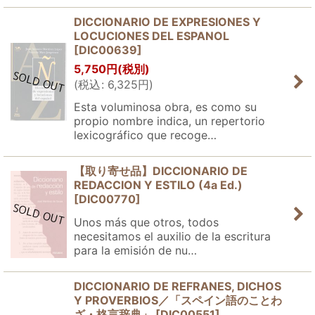
DICCIONARIO DE EXPRESIONES Y
LOCUCIONES DEL ESPANOL
[
DIC00639
]
5,750
円
(税別)
(
税込
:
6,325
円
)
Esta voluminosa obra, es como su
propio nombre indica, un repertorio
lexicográfico que recoge…
【取り寄せ品】DICCIONARIO DE
REDACCION Y ESTILO (4a Ed.)
[
DIC00770
]
Unos más que otros, todos
necesitamos el auxilio de la escritura
para la emisión de nu…
DICCIONARIO DE REFRANES, DICHOS
Y PROVERBIOS／「スペイン語のことわ
ざ・格言辞典」
[
DIC00551
]