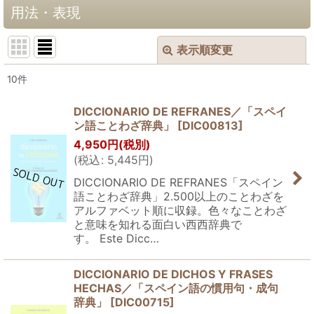
用法・表現
表示順変更
閉じる
10
件
表示数
:
DICCIONARIO DE REFRANES／「スペイ
ン語ことわざ辞典」
[
DIC00813
]
並び順
:
4,950
円
(税別)
(
税込
:
5,445
円
)
絞り込む
DICCIONARIO DE REFRANES「スペイン
語ことわざ辞典」2.500以上のことわざを
アルファベット順に収録。色々なことわざ
と意味を知れる面白い西西辞典で
す。 Este Dicc…
DICCIONARIO DE DICHOS Y FRASES
HECHAS／「スペイン語の慣用句・成句
辞典」
[
DIC00715
]