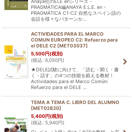
Anaya社のELE enシリーズ -
PRAGMÁTICA編ANAYA E.L.E. en -
PRAGMÁTICA C1-C2 自然なスペイン語の
会話を様々なパターンか…
ACTIVIDADES PARA EL MARCO
COMUN EUROPEO C2: Refuerzo para
el DELE C2
[
MET03037
]
5,500
円
(税別)
(
税込
:
6,050
円
)
★DELE試験に向けて、「読む・聞く・書
く・話す」の4つの技能を鍛える教材！
Actividades para el Marco Común:
Refuerzo para el DELE …
TEMA A TEMA C. LIBRO DEL ALUMNO
[
MET02820
]
5,400
円
(税別)
(
税込
:
5,940
円
)
Cレベル（上級）向け「会話の教材」と言