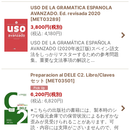
USO DE LA GRAMATICA ESPANOLA
AVANZADO. Ed. revisada 2020
[
MET03289
]
3,800
円
(税別)
(
税込
:
4,180
円
)
USO DE LA GRAMÁTICA ESPAÑOLA
AVANZADO (2020年改訂版)スペイン語文
法をしっかりマスターするための参考問題
集。重要な文法事項の解説と…
Preparacion al DELE C2. Libro/Claves
セット
[
MET03501
]
6,200
円
(税別)
(
税込
:
6,820
円
)
※こちらの出版社の書籍には、製本時のシ
ワや版元倉庫での保管状況によるわずかな
歪みが見受けられることがあります。可
読・内容には支障がございませんので、何