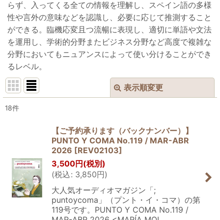
らず、入ってくる全ての情報を理解し、スペイン語の多様
性や言外の意味などを認識し、必要に応じて推測すること
ができる。臨機応変且つ流暢に表現し、適切に単語や文法
を運用し、学術的分野またビジネス分野など高度で複雑な
分野においてもニュアンスによって使い分けることができ
るレベル。
表示順変更
閉じる
18
件
表示数
:
【ご予約承ります（バックナンバー）】
PUNTO Y COMA No.119 / MAR-ABR
並び順
:
2026
[
REV02103
]
3,500
円
(税別)
絞り込む
(
税込
:
3,850
円
)
大人気オーディオマガジン「;
puntoycoma」（プント・イ・コマ）の第
119号です。PUNTO Y COMA No.119 /
MAR-ABR 2026 <MARÍA MOL…