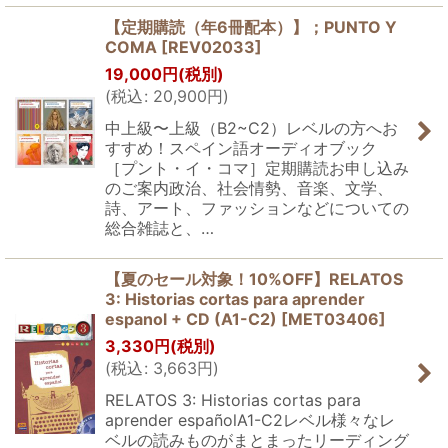
【定期購読（年6冊配本）】；PUNTO Y
COMA
[
REV02033
]
19,000
円
(税別)
(
税込
:
20,900
円
)
中上級〜上級（B2~C2）レベルの方へお
すすめ！スペイン語オーディオブック
［プント・イ・コマ］定期購読お申し込み
のご案内政治、社会情勢、音楽、文学、
詩、アート、ファッションなどについての
総合雑誌と、…
【夏のセール対象！10%OFF】RELATOS
3: Historias cortas para aprender
espanol + CD (A1-C2)
[
MET03406
]
3,330
円
(税別)
(
税込
:
3,663
円
)
RELATOS 3: Historias cortas para
aprender españolA1-C2レベル様々なレ
ベルの読みものがまとまったリーディング