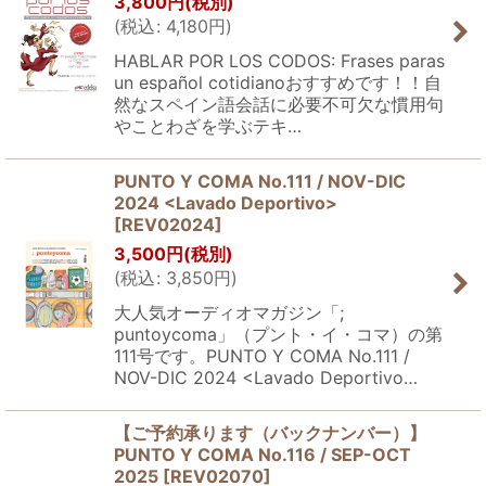
3,800
円
(税別)
(
税込
:
4,180
円
)
HABLAR POR LOS CODOS: Frases paras
un español cotidianoおすすめです！！自
然なスペイン語会話に必要不可欠な慣用句
やことわざを学ぶテキ…
PUNTO Y COMA No.111 / NOV-DIC
2024 <Lavado Deportivo>
[
REV02024
]
3,500
円
(税別)
(
税込
:
3,850
円
)
大人気オーディオマガジン「;
puntoycoma」（プント・イ・コマ）の第
111号です。PUNTO Y COMA No.111 /
NOV-DIC 2024 <Lavado Deportivo…
【ご予約承ります（バックナンバー）】
PUNTO Y COMA No.116 / SEP-OCT
2025
[
REV02070
]