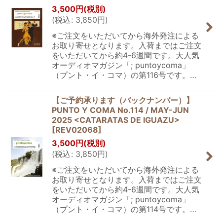
3,500
円
(税別)
(
税込
:
3,850
円
)
※ご注文をいただいてから海外発注による
お取り寄せとなります。入荷まではご注文
をいただいてから約4-6週間です。大人気
オーディオマガジン「; puntoycoma」
（プント・イ・コマ）の第116号です。…
【ご予約承ります（バックナンバー）】
PUNTO Y COMA No.114 / MAY-JUN
2025 <CATARATAS DE IGUAZU>
[
REV02068
]
3,500
円
(税別)
(
税込
:
3,850
円
)
※ご注文をいただいてから海外発注による
お取り寄せとなります。入荷まではご注文
をいただいてから約4-6週間です。大人気
オーディオマガジン「; puntoycoma」
（プント・イ・コマ）の第114号です。…