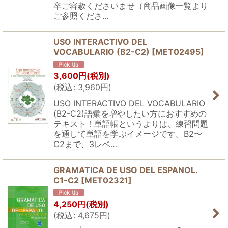
卒ご容赦くださいませ（商品画像一覧より
ご参照くださ…
USO INTERACTIVO DEL
VOCABULARIO (B2-C2)
[
MET02495
]
3,600
円
(税別)
(
税込
:
3,960
円
)
USO INTERACTIVO DEL VOCABULARIO
(B2-C2)語彙を増やしたい方におすすめの
テキスト！単語帳というよりは、練習問題
を通して単語を学ぶイメージです。B2〜
C2まで、3レベ…
GRAMATICA DE USO DEL ESPANOL.
C1-C2
[
MET02321
]
4,250
円
(税別)
(
税込
:
4,675
円
)