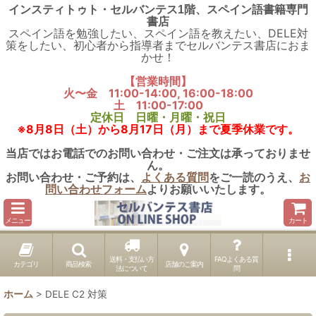
インスティトゥト・セルバンテス1階、スペイン語書籍専門
書店
スペイン語を勉強したい、スペイン語を教えたい、DELE対
策をしたい、初心者から指導者までセルバンテス書店におま
かせ！
【営業時間】
火〜金 11:00-14:00, 16:00-18:00
土 11:00-17:00
定休日 日曜・月曜・祝日
※8月8日（土）から8月17日（月）まで夏季休業です。
当店ではお電話でのお問い合わせ・ご注文は承っておりませ
ん。
お問い合わせ・ご予約は、
よくある質問
をご一読のうえ、
お
問い合わせフォーム
よりお願いいたします。
メニュー
カート
送料・支払い方
FAQよくある質
カテゴリ
商品検索
店舗のご案内
法について
問
ホーム
>
DELE C2 対策