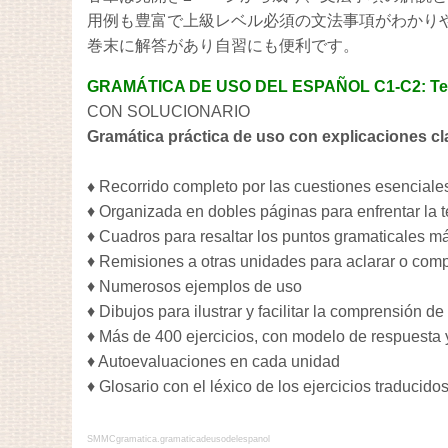
用例も豊富で上級レベル必須の文法事項がわかり
巻末に解答があり自習にも便利です。
GRAMÁTICA DE USO DEL ESPAÑOL C1-C2: Teor
CON SOLUCIONARIO
Gramática práctica de uso con explicaciones cla
♦
Recorrido completo por las cuestiones esenciales
♦ Organizada en dobles páginas para enfrentar la t
♦ Cuadros para resaltar los puntos gramaticales m
♦ Remisiones a otras unidades para aclarar o com
♦ Numerosos ejemplos de uso
♦ Dibujos para ilustrar y facilitar la comprensión d
♦ Más de 400 ejercicios, con modelo de respuesta y
♦ Autoevaluaciones en cada unidad
♦ Glosario con el léxico de los ejercicios traducido
SMMCgramatica.gramaticadeusodelespanol