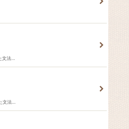
った文法…
まった文法…