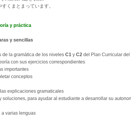
やすくまとまっています。
ía y práctica
ras y sencillas
 de la gramática de los niveles
C1
y
C2
del Plan Curricular del 
eoría con sus ejercicios correspondientes
ás importantes
pletar conceptos
e las explicaciones gramaticales
 soluciones, para ayudar al estudiante a desarrollar su autono
s a varias lenguas