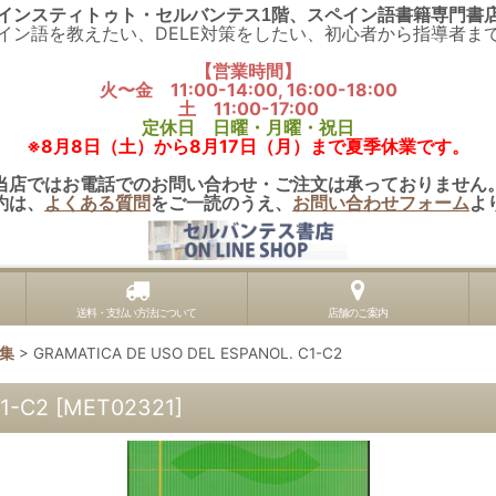
インスティトゥト・セルバンテス1階、スペイン語書籍専門書
イン語を教えたい、DELE対策をしたい、初心者から指導者ま
【営業時間】
火〜金 11:00-14:00, 16:00-18:00
土 11:00-17:00
定休日 日曜・月曜・祝日
※8月8日（土）から8月17日（月）まで夏季休業です。
当店ではお電話でのお問い合わせ・ご注文は承っておりません
約は、
よくある質問
をご一読のうえ、
お問い合わせフォーム
よ
送料・支払い方法について
店舗のご案内
集
>
GRAMATICA DE USO DEL ESPANOL. C1-C2
1-C2
[
MET02321
]