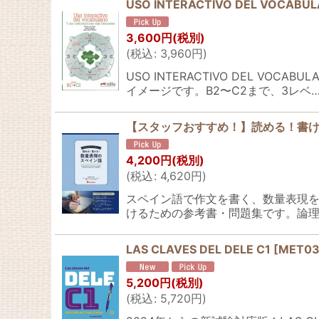
USO INTERACTIVO DEL VOCABULA
3,600
円
(税別)
(
税込
:
3,960
円
)
USO INTERACTIVO DEL V
イメージです。B2〜C2まで、3レベ
【スタッフおすすめ！】読める！書
4,200
円
(税別)
(
税込
:
4,620
円
)
スペイン語で作文を書く、数量表現
けるための参考書・問題集です。論理
LAS CLAVES DEL DELE C1
[
MET03
5,200
円
(税別)
(
税込
:
5,720
円
)