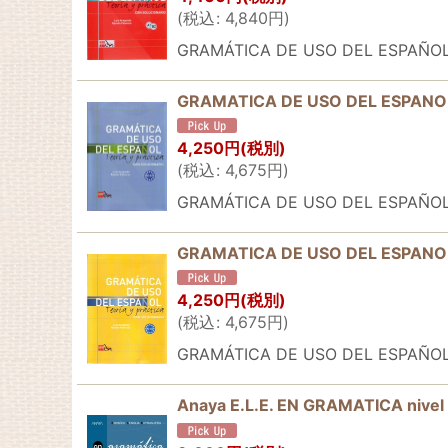
(
税込
:
4,840
円
)
GRAMÁTICA DE USO DEL ESPAÑOL A1
GRAMATICA DE USO DEL ESPANOL
4,250
円
(税別)
(
税込
:
4,675
円
)
GRAMÁTICA DE USO DEL ESPA
GRAMATICA DE USO DEL ESPANOL
4,250
円
(税別)
(
税込
:
4,675
円
)
GRAMÁTICA DE USO DEL ESPA
Anaya E.L.E. EN GRAMATICA nive