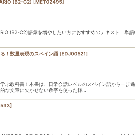
RIO (B2-C2)
[
MET02495
]
OCABULARIO (B2-C2)語彙を増やしたい方におすすめのテキ
…
ける！数量表現のスペイン語
[
EDJ00521
]
を学ぶ教科書！本書は、日常会話レベルのスペイン語から一歩
的な文章に欠かせない数字を使った様…
533
]