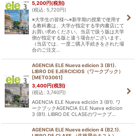
5,200
円
(税別)
(
税込
:
5,720
円
)
※大学生の皆様へ※新学期の授業で使用す
る教科書は、大学が指定する学内書店にて
お買い求めください。当店で扱う版は大学
側が指定する版と違う場合がございます。
（当店では、一度ご購入手続きをされた場
合のご注文…
AGENCIA ELE Nueva edicion 3 (B1).
LIBRO DE EJERCICIOS（ワークブック）
[
MET03061
]
3,400
円
(税別)
(
税込
:
3,740
円
)
AGENCIA ELE Nueva edición 3 (B1). ワ
ークブックAGENCIA ELE Nueva edicion
3 (B1). LIBRO DE CLASEのワークブ…
AGENCIA ELE Nueva edicion 4 (B2.1).
LIBRO DE CLASE （生徒用テキスト）