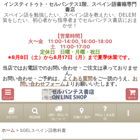
インスティトゥト・セルバンテス1階、スペイン語書籍専門
書店
スペイン語を勉強したい、スペイン語を教えたい、DELE対
策をしたい、初心者から指導者までセルバンテス書店におま
かせ！
【営業時間】
火〜金 11:00-14:00, 16:00-18:00
土 11:00-17:00
定休日 日曜・月曜・祝日
※8月8日（土）から8月17日（月）まで夏季休業です。
当店ではお電話でのお問い合わせ・ご注文は承っておりませ
ん。
お問い合わせ・ご予約は、
よくある質問
をご一読のうえ、
お
問い合わせフォーム
よりお願いいたします。
メニュー
カート
送料・支払い方
FAQよくある質
カテゴリ
商品検索
店舗のご案内
法について
問
ホーム
>
SGELスペイン語教科書