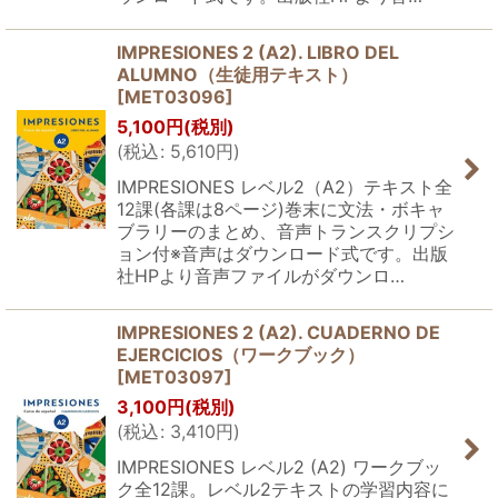
IMPRESIONES 2 (A2). LIBRO DEL
ALUMNO（生徒用テキスト）
[
MET03096
]
5,100
円
(税別)
(
税込
:
5,610
円
)
IMPRESIONES レベル2（A2）テキスト全
12課(各課は8ページ)巻末に文法・ボキャ
ブラリーのまとめ、音声トランスクリプシ
ョン付※音声はダウンロード式です。出版
社HPより音声ファイルがダウンロ…
IMPRESIONES 2 (A2). CUADERNO DE
EJERCICIOS（ワークブック）
[
MET03097
]
3,100
円
(税別)
(
税込
:
3,410
円
)
IMPRESIONES レベル2 (A2) ワークブッ
ク全12課。レベル2テキストの学習内容に