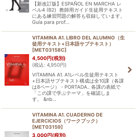
【新改訂版】ESPAÑOL EN MARCHA レ
ベル4 (B2) 教師用ガイド生徒用テキスト
にある練習問題の解答も収録しています。
Guía para prof…
VITAMINA A1. LIBRO DEL ALUMNO（生
徒用テキスト+日本語サブテキスト）
[
MET03158C
]
4,500
円
(税別)
(
税込
:
4,950
円
)
VITAMINA A1. A1レベル生徒用テキスト
+日本語サブテキスト構成は全10課（各課
は8ページ）・PORTADA.. 各課の表紙で
「この課で学ぶテーマ」を確認しま
す。 &nb…
VITAMINA A1. CUADERNO DE
EJERCICIOS（ワークブック）
[
MET03159
]
3,000
円
(税別)