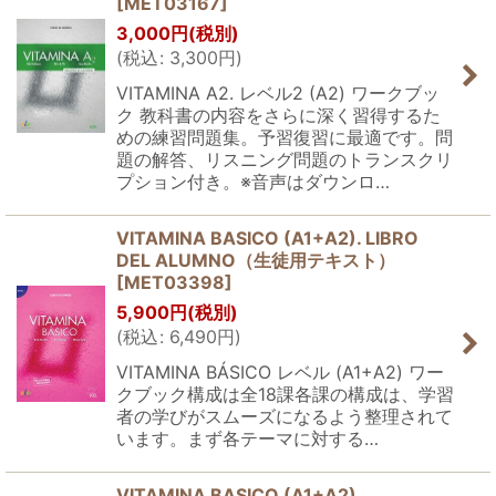
[
MET03167
]
3,000
円
(税別)
(
税込
:
3,300
円
)
VITAMINA A2. レベル2 (A2) ワークブッ
ク 教科書の内容をさらに深く習得するた
めの練習問題集。予習復習に最適です。問
題の解答、リスニング問題のトランスクリ
プション付き。※音声はダウンロ…
VITAMINA BASICO (A1+A2). LIBRO
DEL ALUMNO（生徒用テキスト）
[
MET03398
]
5,900
円
(税別)
(
税込
:
6,490
円
)
VITAMINA BÁSICO レベル (A1+A2) ワー
クブック構成は全18課各課の構成は、学習
者の学びがスムーズになるよう整理されて
います。まず各テーマに対する…
VITAMINA BASICO (A1+A2).