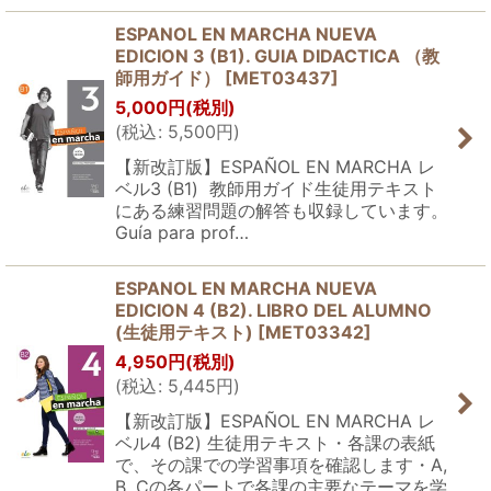
ESPANOL EN MARCHA NUEVA
EDICION 3 (B1). GUIA DIDACTICA （教
師用ガイド）
[
MET03437
]
5,000
円
(税別)
(
税込
:
5,500
円
)
【新改訂版】ESPAÑOL EN MARCHA レ
ベル3 (B1) 教師用ガイド生徒用テキスト
にある練習問題の解答も収録しています。
Guía para prof…
ESPANOL EN MARCHA NUEVA
EDICION 4 (B2). LIBRO DEL ALUMNO
(生徒用テキスト)
[
MET03342
]
4,950
円
(税別)
(
税込
:
5,445
円
)
【新改訂版】ESPAÑOL EN MARCHA レ
ベル4 (B2) 生徒用テキスト・各課の表紙
で、その課での学習事項を確認します・A,
B, Cの各パートで各課の主要なテーマを学