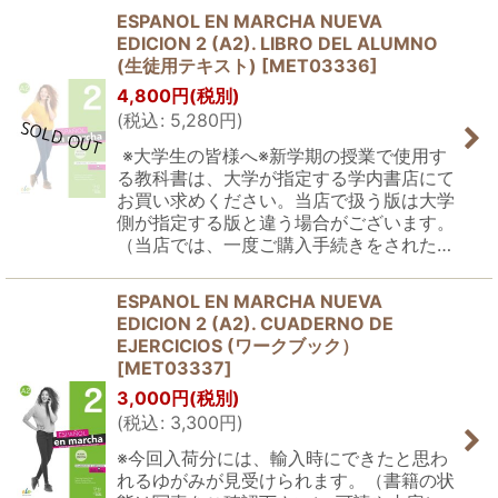
ESPANOL EN MARCHA NUEVA
EDICION 2 (A2). LIBRO DEL ALUMNO
(生徒用テキスト)
[
MET03336
]
4,800
円
(税別)
(
税込
:
5,280
円
)
※大学生の皆様へ※新学期の授業で使用す
る教科書は、大学が指定する学内書店にて
お買い求めください。当店で扱う版は大学
側が指定する版と違う場合がございます。
（当店では、一度ご購入手続きをされた…
ESPANOL EN MARCHA NUEVA
EDICION 2 (A2). CUADERNO DE
EJERCICIOS (ワークブック）
[
MET03337
]
3,000
円
(税別)
(
税込
:
3,300
円
)
※今回入荷分には、輸入時にできたと思わ
れるゆがみが見受けられます。（書籍の状