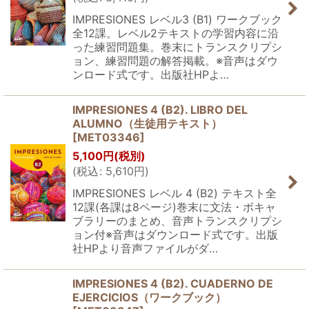
IMPRESIONES レベル3 (B1) ワークブック
全12課。レベル2テキストの学習内容に沿
った練習問題集。巻末にトランスクリプシ
ョン、練習問題の解答掲載。※音声はダウ
ンロード式です。出版社HPよ…
IMPRESIONES 4 (B2). LIBRO DEL
ALUMNO（生徒用テキスト）
[
MET03346
]
5,100
円
(税別)
(
税込
:
5,610
円
)
IMPRESIONES レベル 4 (B2) テキスト全
12課(各課は8ページ)巻末に文法・ボキャ
ブラリーのまとめ、音声トランスクリプシ
ョン付※音声はダウンロード式です。出版
社HPより音声ファイルがダ…
IMPRESIONES 4 (B2). CUADERNO DE
EJERCICIOS（ワークブック）