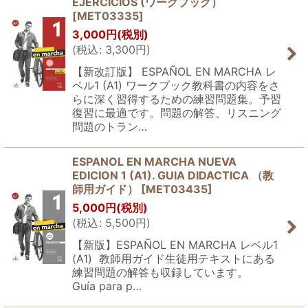
EJERCICIOS (ワークブック）
[
MET03335
]
3,000
円
(税別)
(
税込
:
3,300
円
)
【新改訂版】 ESPAÑOL EN MARCHA レ
ベル1 (A1) ワークブック教科書の内容をさ
らに深く習得するための練習問題集。予習
復習に最適です。問題の解答、リスニング
問題のトラン…
ESPANOL EN MARCHA NUEVA
EDICION 1 (A1). GUIA DIDACTICA （教
師用ガイド）
[
MET03435
]
5,000
円
(税別)
(
税込
:
5,500
円
)
【新版】ESPAÑOL EN MARCHA レベル1
(A1) 教師用ガイド生徒用テキストにある
練習問題の解答も収録しています。
Guía para p…