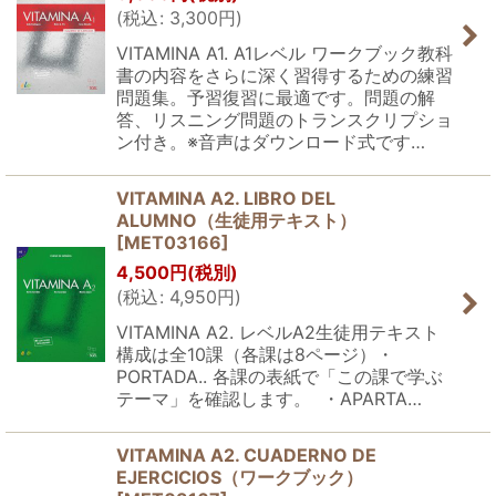
(
税込
:
3,300
円
)
VITAMINA A1. A1レベル ワークブック教科
書の内容をさらに深く習得するための練習
問題集。予習復習に最適です。問題の解
答、リスニング問題のトランスクリプショ
ン付き。※音声はダウンロード式です…
VITAMINA A2. LIBRO DEL
ALUMNO（生徒用テキスト）
[
MET03166
]
4,500
円
(税別)
(
税込
:
4,950
円
)
VITAMINA A2. レベルA2生徒用テキスト
構成は全10課（各課は8ページ）・
PORTADA.. 各課の表紙で「この課で学ぶ
テーマ」を確認します。 ・APARTA…
VITAMINA A2. CUADERNO DE
EJERCICIOS（ワークブック）