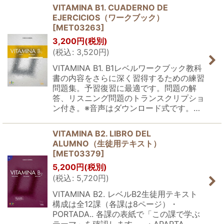
VITAMINA B1. CUADERNO DE
EJERCICIOS（ワークブック）
[
MET03263
]
3,200
円
(税別)
(
税込
:
3,520
円
)
VITAMINA B1. B1レベルワークブック教科
書の内容をさらに深く習得するための練習
問題集。予習復習に最適です。問題の解
答、リスニング問題のトランスクリプショ
ン付き。※音声はダウンロード式です。…
VITAMINA B2. LIBRO DEL
ALUMNO（生徒用テキスト）
[
MET03379
]
5,200
円
(税別)
(
税込
:
5,720
円
)
VITAMINA B2. レベルB2生徒用テキスト
構成は全12課（各課は8ページ）・
PORTADA.. 各課の表紙で「この課で学ぶ