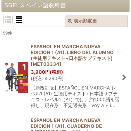
SGELスペイン語教科書
表示順変更
閉じる
59
件
サブカテゴリ
:
ESPANOL EN MARCHA NUEVA
EDICION 1 (A1). LIBRO DEL ALUMNO
(生徒用テキスト+日本語サブテキスト)
表示数
:
[
MET03334
]
3,900
円
(税別)
並び順
:
(
税込
:
4,290
円
)
【新改訂版】ESPAÑOL EN MARCHA レ
ベル1 (A1) 生徒用テキスト+日本語サブテ
絞り込む
キストレベル1（A1）では、約1,000語を習
得し、現在形、不定過去形、voy a + i…
ESPANOL EN MARCHA NUEVA
EDICION 1 (A1). CUADERNO DE