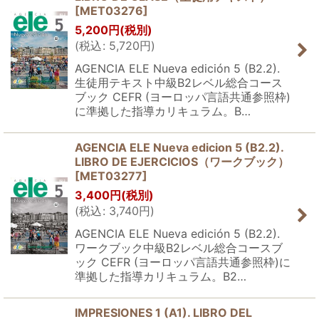
[
MET03276
]
5,200
円
(税別)
(
税込
:
5,720
円
)
AGENCIA ELE Nueva edición 5 (B2.2).
生徒用テキスト中級B2レベル総合コース
ブック CEFR (ヨーロッパ言語共通参照枠)
に準拠した指導カリキュラム。B…
AGENCIA ELE Nueva edicion 5 (B2.2).
LIBRO DE EJERCICIOS（ワークブック）
[
MET03277
]
3,400
円
(税別)
(
税込
:
3,740
円
)
AGENCIA ELE Nueva edición 5 (B2.2).
ワークブック中級B2レベル総合コースブ
ック CEFR (ヨーロッパ言語共通参照枠)に
準拠した指導カリキュラム。B2…
IMPRESIONES 1 (A1). LIBRO DEL