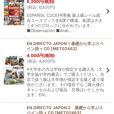
6,200
円
(税別)
(
税込
:
6,820
円
)
ESPAÑOL C2CEFR準拠 最上級レベル総
合コースブック全8課で構成。各課は大き
く4つのブロックに分かれています。
■Observación ■Anál…
EN DIRECTO JAPON 1 基礎から学ぶスペ
イン語 + CD
[
MET02462
]
4,000
円
(税別)
(
税込
:
4,400
円
)
※大学生の方は学校が指定する購入先（大
学生協や学内書店）でご購入ください。当
店で扱う版は大学側が指定する版と違う場
合がございます。その場合でもご購入後の
キャンセルおよび返品・交換はいたしかね
ます。EN…
EN DIRECTO JAPON 2 基礎から学ぶス
ペイン語 + CD
[
MET02463
]