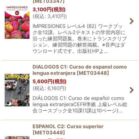
[
MET03347
]
3,100
円
(税別)
(
税込
:
3,410
円
)
IMPRESIONES レベル4 (B2) ワークブッ
ク全12課。レベル2テキストの学習内容に
沿った練習問題集。巻末にトランスクリプ
ション、練習問題の解答掲載。※音声はダ
ウンロード式です。出版社HPよ…
DIALOGOS C1: Curso de espanol como
lengua extranjera
[
MET03448
]
5,600
円
(税別)
(
税込
:
6,160
円
)
DIÁLOGOS C1: Curso de español como
lengua extranjeraCEFR準拠 上級レベル総
合コースブック全10課(1課は10ページ)…
ESPANOL C2: Curso superior
[
MET03449
]