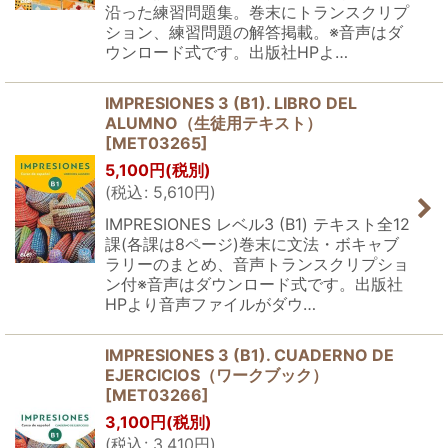
沿った練習問題集。巻末にトランスクリプ
ション、練習問題の解答掲載。※音声はダ
ウンロード式です。出版社HPよ…
IMPRESIONES 3 (B1). LIBRO DEL
ALUMNO（生徒用テキスト）
[
MET03265
]
5,100
円
(税別)
(
税込
:
5,610
円
)
IMPRESIONES レベル3 (B1) テキスト全12
課(各課は8ページ)巻末に文法・ボキャブ
ラリーのまとめ、音声トランスクリプショ
ン付※音声はダウンロード式です。出版社
HPより音声ファイルがダウ…
IMPRESIONES 3 (B1). CUADERNO DE
EJERCICIOS（ワークブック）
[
MET03266
]
3,100
円
(税別)
(
税込
:
3,410
円
)