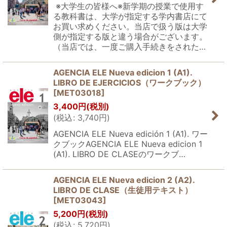
※大学生の皆様へ※新学期の授業で使用す
る教科書は、大学が指定する学内書店にて
お買い求めください。当店で扱う版は大学
側が指定する版と違う場合がございます。
（当店では、一度ご購入手続きをされた…
AGENCIA ELE Nueva edicion 1 (A1).
LIBRO DE EJERCICIOS（ワークブック）
[
MET03018
]
3,400
円
(税別)
(
税込
:
3,740
円
)
AGENCIA ELE Nueva edición 1 (A1). ワー
クブックAGENCIA ELE Nueva edicion 1
(A1). LIBRO DE CLASEのワークブ…
AGENCIA ELE Nueva edicion 2 (A2).
LIBRO DE CLASE（生徒用テキスト）
[
MET03043
]
5,200
円
(税別)
(
税込
:
5,720
円
)