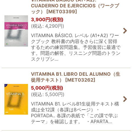
CUADERNO DE EJERCICIOS（ワークブ
ック）
[
MET03399
]
3,900
円
(税別)
(
税込
:
4,290
円
)
VITAMINA BÁSICO. レベル (A1+A2) ワー
クブック 教科書の内容をさらに深く習得
するための練習問題集。予習復習に最適で
す。問題の解答、リスニング問題のトラン
スクリプシ…
VITAMINA B1. LIBRO DEL ALUMNO（生
徒用テキスト）
[
MET03262
]
5,000
円
(税別)
(
税込
:
5,500
円
)
VITAMINA B1. レベルB1生徒用テキスト構
成は全12課（各課は8ページ）・
PORTADA.. 各課の表紙で「この課で学ぶ
テーマ」を確認します。 ・APARTA…