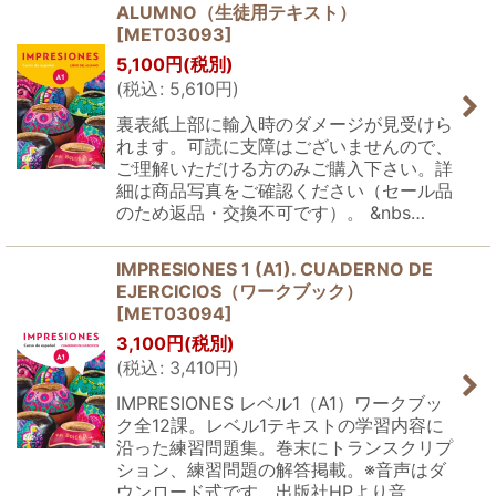
ALUMNO（生徒用テキスト）
[
MET03093
]
5,100
円
(税別)
(
税込
:
5,610
円
)
裏表紙上部に輸入時のダメージが見受けら
れます。可読に支障はございませんので、
ご理解いただける方のみご購入下さい。詳
細は商品写真をご確認ください（セール品
のため返品・交換不可です）。 &nbs…
IMPRESIONES 1 (A1). CUADERNO DE
EJERCICIOS（ワークブック）
[
MET03094
]
3,100
円
(税別)
(
税込
:
3,410
円
)
IMPRESIONES レベル1（A1）ワークブッ
ク全12課。レベル1テキストの学習内容に
沿った練習問題集。巻末にトランスクリプ
ション、練習問題の解答掲載。※音声はダ
ウンロード式です。出版社HPより音…