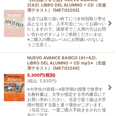
2(A2). LIBRO DEL ALUMNO + CD（生徒
用テキスト）
[
MET02205
]
当店では取り扱い終了につき特別取り寄せ
品となります。入手可否についてお調べい
たしますので、講座等でご入用の方はお問
い合わせボタンよりご依頼くださいませ。
※ご購入の際はレベルにお間違いのないよ
うご注意く…
NUEVO AVANCE BASICO (A1+A2).
LIBRO DEL ALUMNO + CD mp3※（生徒
用テキスト）
[
MET02249
]
5,300
円
(税別)
(
税込
:
5,830
円
)
※大学生の皆様へ※新学期の授業で使用す
る教科書は、大学が指定する学内書店にて
お買い求めください。当店で扱う版は大学
側が指定する版と違う場合がございます。
（当店では、一度ご購入手続きをされた場
合のご注文…