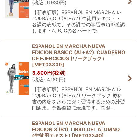
(
税込
:
6,930
円
)
【新改訂版】ESPAÑOL EN MARCHA レ
ベルBÁSICO (A1+A2) 生徒用テキスト・
各課の表紙で、その課での学習事項を確認
します・A, B, Cの各パートで…
ESPANOL EN MARCHA NUEVA
EDICION BASICO (A1+A2). CUADERNO
DE EJERCICIOS (ワークブック）
[
MET03339
]
3,800
円
(税別)
(
税込
:
4,180
円
)
【新改訂版】ESPAÑOL EN MARCHA レ
ベルBÁSICO (A1+A2) ワークブック 教科
書の内容をさらに深く習得するための練習
問題集。予習復習に最適です。問題…
ESPANOL EN MARCHA NUEVA
EDICION 3 (B1). LIBRO DEL ALUMNO
(生徒用テキスト)
[
MET03340
]