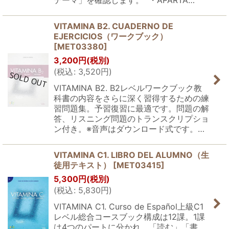
テーマ」を確認します。 ・APARTA…
VITAMINA B2. CUADERNO DE
EJERCICIOS（ワークブック）
[
MET03380
]
3,200
円
(税別)
(
税込
:
3,520
円
)
VITAMINA B2. B2レベルワークブック教
科書の内容をさらに深く習得するための練
習問題集。予習復習に最適です。問題の解
答、リスニング問題のトランスクリプショ
ン付き。※音声はダウンロード式です。…
VITAMINA C1. LIBRO DEL ALUMNO（生
徒用テキスト）
[
MET03415
]
5,300
円
(税別)
(
税込
:
5,830
円
)
VITAMINA C1. Curso de Español上級C1
レベル総合コースブック構成は12課。1課
は4つのパートに分かれ、「読む」「書