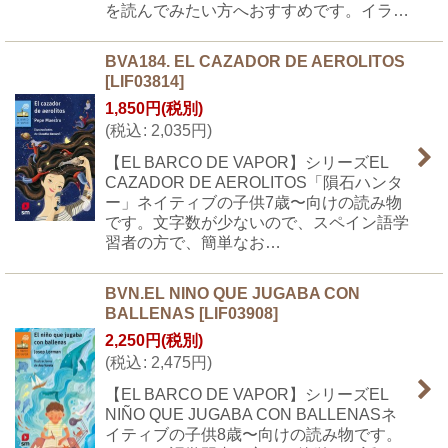
を読んでみたい方へおすすめです。イラ…
BVA184. EL CAZADOR DE AEROLITOS
[
LIF03814
]
1,850
円
(税別)
(
税込
:
2,035
円
)
【EL BARCO DE VAPOR】シリーズEL
CAZADOR DE AEROLITOS「隕石ハンタ
ー」ネイティブの子供7歳〜向けの読み物
です。文字数が少ないので、スペイン語学
習者の方で、簡単なお…
BVN.EL NINO QUE JUGABA CON
BALLENAS
[
LIF03908
]
2,250
円
(税別)
(
税込
:
2,475
円
)
【EL BARCO DE VAPOR】シリーズEL
NIÑO QUE JUGABA CON BALLENASネ
イティブの子供8歳〜向けの読み物です。