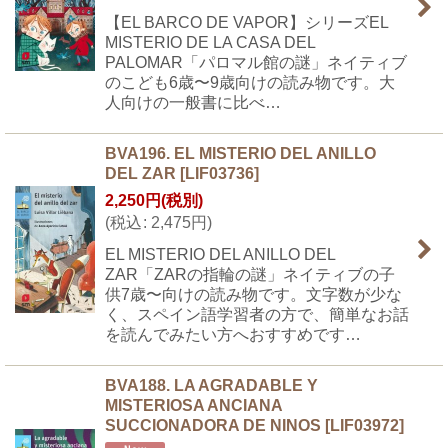
【EL BARCO DE VAPOR】シリーズEL
MISTERIO DE LA CASA DEL
PALOMAR「パロマル館の謎」ネイティブ
のこども6歳〜9歳向けの読み物です。大
人向けの一般書に比べ…
BVA196. EL MISTERIO DEL ANILLO
DEL ZAR
[
LIF03736
]
2,250
円
(税別)
(
税込
:
2,475
円
)
EL MISTERIO DEL ANILLO DEL
ZAR「ZARの指輪の謎」ネイティブの子
供7歳〜向けの読み物です。文字数が少な
く、スペイン語学習者の方で、簡単なお話
を読んでみたい方へおすすめです…
BVA188. LA AGRADABLE Y
MISTERIOSA ANCIANA
SUCCIONADORA DE NINOS
[
LIF03972
]