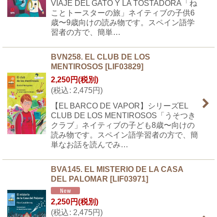
VIAJE DEL GATO Y LA TOSTADORA「ね
ことトースターの旅」ネイティブの子供6
歳〜9歳向けの読み物です。スペイン語学
習者の方で、簡単…
BVN258. EL CLUB DE LOS
MENTIROSOS
[
LIF03829
]
2,250
円
(税別)
(
税込
:
2,475
円
)
【EL BARCO DE VAPOR】シリーズEL
CLUB DE LOS MENTIROSOS「うそつき
クラブ」ネイティブの子ども8歳〜向けの
読み物です。スペイン語学習者の方で、簡
単なお話を読んでみ…
BVA145. EL MISTERIO DE LA CASA
DEL PALOMAR
[
LIF03971
]
2,250
円
(税別)
(
税込
:
2,475
円
)