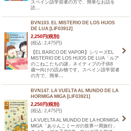
スペイン語学習者の方で、簡単なお話を
読…
BVN103. EL MISTERIO DE LOS HIJOS
DE LUA
[
LIF03912
]
2,250
円
(税別)
(
税込
:
2,475
円
)
【EL BARCO DE VAPOR】シリーズEL
MISTERIO DE LOS HIJOS DE LUA「ルア
のこねこたちの謎」ネイティブの子供8
歳〜向けの読み物です。スペイン語学習者
の方で、簡単…
BVN147. LA VUELTA AL MUNDO DE LA
HORMIGA MIGA
[
LIF03921
]
2,250
円
(税別)
(
税込
:
2,475
円
)
LA VUELTA AL MUNDO DE LA HORMIGA
MIGA「ありんこミーガの世界一周旅行」