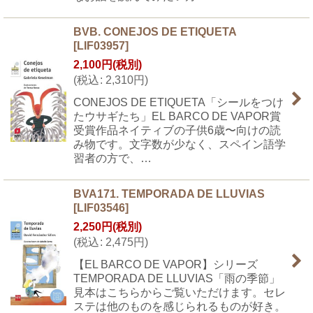
BVB. CONEJOS DE ETIQUETA
[
LIF03957
]
2,100
円
(税別)
(
税込
:
2,310
円
)
CONEJOS DE ETIQUETA「シールをつけ
たウサギたち」EL BARCO DE VAPOR賞
受賞作品ネイティブの子供6歳〜向けの読
み物です。文字数が少なく、スペイン語学
習者の方で、…
BVA171. TEMPORADA DE LLUVIAS
[
LIF03546
]
2,250
円
(税別)
(
税込
:
2,475
円
)
【EL BARCO DE VAPOR】シリーズ
TEMPORADA DE LLUVIAS「雨の季節」
見本はこちらからご覧いただけます。セレ
ステは他のものを感じられるものが好き。