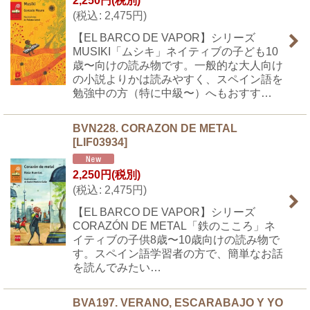
2,250
円
(税別)
(
税込
:
2,475
円
)
【EL BARCO DE VAPOR】シリーズ
MUSIKI「ムシキ」ネイティブの子ども10
歳〜向けの読み物です。一般的な大人向け
の小説よりかは読みやすく、スペイン語を
勉強中の方（特に中級〜）へもおすす…
BVN228. CORAZON DE METAL
[
LIF03934
]
2,250
円
(税別)
(
税込
:
2,475
円
)
【EL BARCO DE VAPOR】シリーズ
CORAZÓN DE METAL「鉄のこころ」ネ
イティブの子供8歳〜10歳向けの読み物で
す。スペイン語学習者の方で、簡単なお話
を読んでみたい…
BVA197. VERANO, ESCARABAJO Y YO