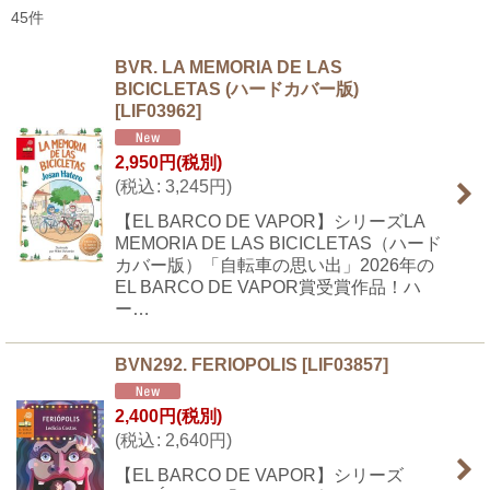
45
件
表示数
:
BVR. LA MEMORIA DE LAS
BICICLETAS (ハードカバー版)
並び順
:
[
LIF03962
]
絞り込む
2,950
円
(税別)
(
税込
:
3,245
円
)
【EL BARCO DE VAPOR】シリーズLA
MEMORIA DE LAS BICICLETAS（ハード
カバー版）「自転車の思い出」2026年の
EL BARCO DE VAPOR賞受賞作品！ハ
ー…
BVN292. FERIOPOLIS
[
LIF03857
]
2,400
円
(税別)
(
税込
:
2,640
円
)
【EL BARCO DE VAPOR】シリーズ