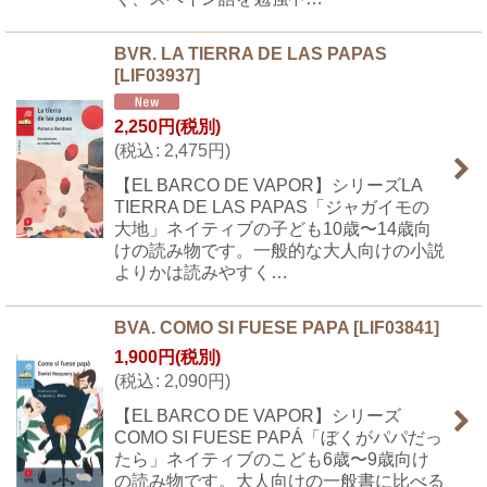
BVR. LA TIERRA DE LAS PAPAS
[
LIF03937
]
2,250
円
(税別)
(
税込
:
2,475
円
)
【EL BARCO DE VAPOR】シリーズLA
TIERRA DE LAS PAPAS「ジャガイモの
大地」ネイティブの子ども10歳〜14歳向
けの読み物です。一般的な大人向けの小説
よりかは読みやすく…
BVA. COMO SI FUESE PAPA
[
LIF03841
]
1,900
円
(税別)
(
税込
:
2,090
円
)
【EL BARCO DE VAPOR】シリーズ
COMO SI FUESE PAPÁ「ぼくがパパだっ
たら」ネイティブのこども6歳〜9歳向け
の読み物です。大人向けの一般書に比べる