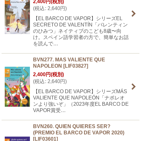
2,400
円
(税別)
(
税込
:
2,640
円
)
【EL BARCO DE VAPOR】シリーズEL
SECRETO DE VALENTÍN「バレンティン
のひみつ」ネイティブのこども8歳〜向
け。スペイン語学習者の方で、簡単なお話
を読んで…
BVN277. MAS VALIENTE QUE
NAPOLEON
[
LIF03827
]
2,400
円
(税別)
(
税込
:
2,640
円
)
【EL BARCO DE VAPOR】シリーズMÁS
VALIENTE QUE NAPOLEÓN「ナポレオ
ンより強いぞ」（2023年度EL BARCO DE
VAPOR賞受…
BVN260. QUIEN QUIERES SER?
(PREMIO EL BARCO DE VAPOR 2020)
[
LIF03601
]