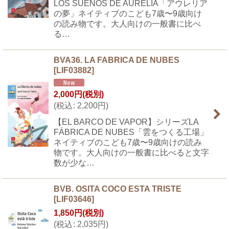
LOS SUEÑOS DE AURELIA「アウレリア
の夢」ネイティブのこども7歳〜9歳向け
の読み物です。大人向けの一般書に比べ
る…
BVA36. LA FABRICA DE NUBES
[
LIF03882
]
2,000
円
(税別)
(
税込
:
2,200
円
)
【EL BARCO DE VAPOR】シリーズLA
FÁBRICA DE NUBES「雲をつくる工場」
ネイティブのこども7歳〜9歳向けの読み
物です。大人向けの一般書に比べると文字
数が少な…
BVB. OSITA COCO ESTA TRISTE
[
LIF03646
]
1,850
円
(税別)
(
税込
:
2,035
円
)