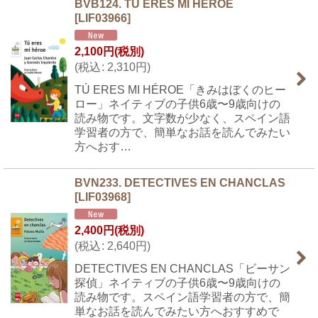
BVB124. TU ERES MI HEROE
[
LIF03966
]
2,100
円
(税別)
(
税込
:
2,310
円
)
TÚ ERES MI HÉROE「きみはぼくのヒー
ロー」ネイティブの子供6歳〜9歳向けの
読み物です。文字数が少なく、スペイン語
学習者の方で、簡単なお話を読んでみたい
方へおす…
BVN233. DETECTIVES EN CHANCLAS
[
LIF03968
]
2,400
円
(税別)
(
税込
:
2,640
円
)
DETECTIVES EN CHANCLAS「ビーサン
探偵」ネイティブの子供6歳〜9歳向けの
読み物です。スペイン語学習者の方で、簡
単なお話を読んでみたい方へおすすめで