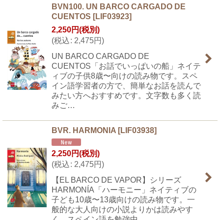
BVN100. UN BARCO CARGADO DE
CUENTOS
[
LIF03923
]
2,250
円
(税別)
(
税込
:
2,475
円
)
UN BARCO CARGADO DE
CUENTOS「お話でいっぱいの船」ネイテ
ィブの子供8歳〜向けの読み物です。スペ
イン語学習者の方で、簡単なお話を読んで
みたい方へおすすめです。文字数も多く読
みご…
BVR. HARMONIA
[
LIF03938
]
2,250
円
(税別)
(
税込
:
2,475
円
)
【EL BARCO DE VAPOR】シリーズ
HARMONÍA「ハーモニー」ネイティブの
子ども10歳〜13歳向けの読み物です。一
般的な大人向けの小説よりかは読みやす
く、スペイン語を勉強中…