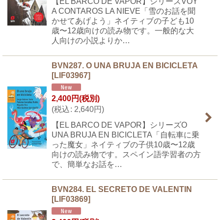
【EL BARCO DE VAPOR】シリーズVOY
A CONTAROS LA NIEVE「雪のお話を聞
かせてあげよう」ネイティブの子ども10
歳〜12歳向けの読み物です。一般的な大
人向けの小説よりか…
BVN287. O UNA BRUJA EN BICICLETA
[
LIF03967
]
2,400
円
(税別)
(
税込
:
2,640
円
)
【EL BARCO DE VAPOR】シリーズO
UNA BRUJA EN BICICLETA「自転車に乗
った魔女」ネイティブの子供10歳〜12歳
向けの読み物です。スペイン語学習者の方
で、簡単なお話を…
BVN284. EL SECRETO DE VALENTIN
[
LIF03869
]