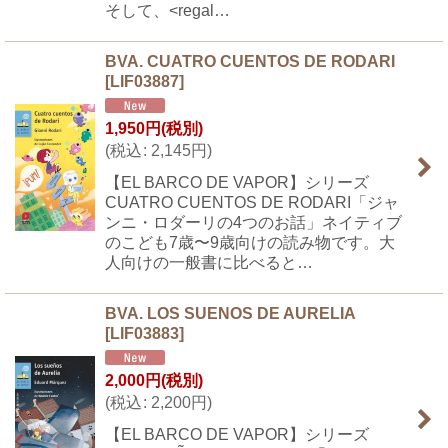
そして、<regal…
BVA. CUATRO CUENTOS DE RODARI
[
LIF03887
]
1,950
円
(税別)
(
税込
:
2,145
円
)
【EL BARCO DE VAPOR】シリーズ
CUATRO CUENTOS DE RODARI「ジャ
ンニ・ロダーリの4つのお話」ネイティブ
のこども7歳〜9歳向けの読み物です。大
人向けの一般書に比べると…
BVA. LOS SUENOS DE AURELIA
[
LIF03883
]
2,000
円
(税別)
(
税込
:
2,200
円
)
【EL BARCO DE VAPOR】シリーズ