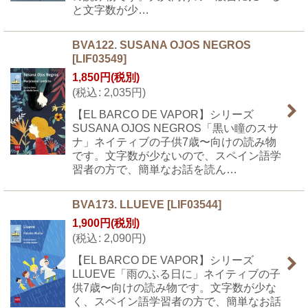
と文字数が少…
BVA122. SUSANA OJOS NEGROS
[
LIF03549
]
1,850
円
(税別)
(
税込
:
2,035
円
)
【EL BARCO DE VAPOR】シリーズ
SUSANA OJOS NEGROS「黒い瞳のスサ
ナ」ネイティブの子供7歳〜向けの読み物
です。文字数が少ないので、スペイン語学
習者の方で、簡単なお話を読ん…
BVA173. LLUEVE
[
LIF03544
]
1,900
円
(税別)
(
税込
:
2,090
円
)
【EL BARCO DE VAPOR】シリーズ
LLUEVE「雨のふる日に」ネイティブの子
供7歳〜向けの読み物です。文字数が少な
く、スペイン語学習者の方で、簡単なお話