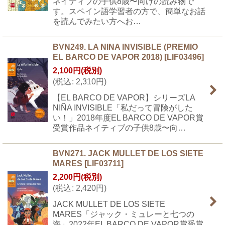
ネイティブの子供8歳〜向けの読み物で
す。スペイン語学習者の方で、簡単なお話
を読んでみたい方へお…
BVN249. LA NINA INVISIBLE (PREMIO
EL BARCO DE VAPOR 2018)
[
LIF03496
]
2,100
円
(税別)
(
税込
:
2,310
円
)
【EL BARCO DE VAPOR】シリーズLA
NIÑA INVISIBLE「私だって冒険がした
い！」2018年度EL BARCO DE VAPOR賞
受賞作品ネイティブの子供8歳〜向…
BVN271. JACK MULLET DE LOS SIETE
MARES
[
LIF03711
]
2,200
円
(税別)
(
税込
:
2,420
円
)
JACK MULLET DE LOS SIETE
MARES「ジャック・ミュレーと七つの
海」2022年EL BARCO DE VAPOR賞受賞