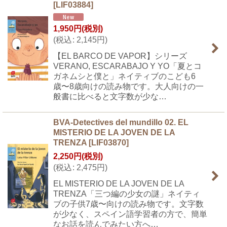
[
LIF03884
]
1,950
円
(税別)
(
税込
:
2,145
円
)
【EL BARCO DE VAPOR】シリーズ
VERANO, ESCARABAJO Y YO「夏とコ
ガネムシと僕と」ネイティブのこども6
歳〜8歳向けの読み物です。大人向けの一
般書に比べると文字数が少な…
BVA-Detectives del mundillo 02. EL
MISTERIO DE LA JOVEN DE LA
TRENZA
[
LIF03870
]
2,250
円
(税別)
(
税込
:
2,475
円
)
EL MISTERIO DE LA JOVEN DE LA
TRENZA「三つ編の少女の謎」ネイティ
ブの子供7歳〜向けの読み物です。文字数
が少なく、スペイン語学習者の方で、簡単
なお話を読んでみたい方へ…