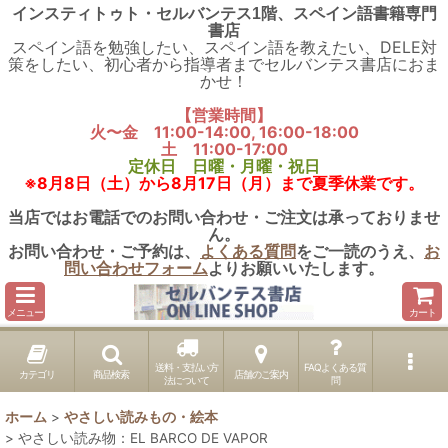
インスティトゥト・セルバンテス1階、スペイン語書籍専門
書店
スペイン語を勉強したい、スペイン語を教えたい、DELE対
策をしたい、初心者から指導者までセルバンテス書店におま
かせ！
【営業時間】
火〜金 11:00-14:00, 16:00-18:00
土 11:00-17:00
定休日 日曜・月曜・祝日
※8月8日（土）から8月17日（月）まで夏季休業です。
当店ではお電話でのお問い合わせ・ご注文は承っておりませ
ん。
お問い合わせ・ご予約は、
よくある質問
をご一読のうえ、
お
問い合わせフォーム
よりお願いいたします。
メニュー
カート
送料・支払い方
FAQよくある質
カテゴリ
商品検索
店舗のご案内
法について
問
ホーム
>
やさしい読みもの・絵本
>
やさしい読み物：EL BARCO DE VAPOR