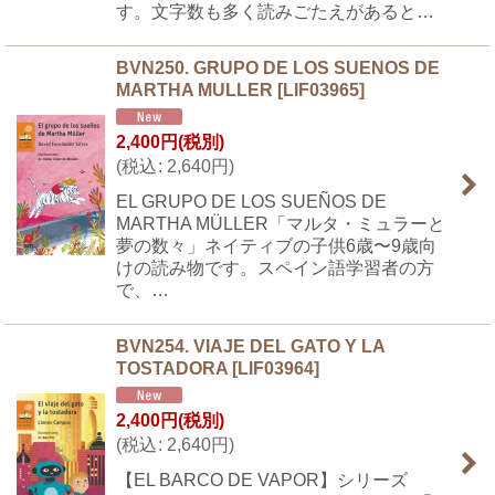
す。文字数も多く読みごたえがあると…
BVN250. GRUPO DE LOS SUENOS DE
MARTHA MULLER
[
LIF03965
]
2,400
円
(税別)
(
税込
:
2,640
円
)
EL GRUPO DE LOS SUEÑOS DE
MARTHA MÜLLER「マルタ・ミュラーと
夢の数々」ネイティブの子供6歳〜9歳向
けの読み物です。スペイン語学習者の方
で、…
BVN254. VIAJE DEL GATO Y LA
TOSTADORA
[
LIF03964
]
2,400
円
(税別)
(
税込
:
2,640
円
)
【EL BARCO DE VAPOR】シリーズ