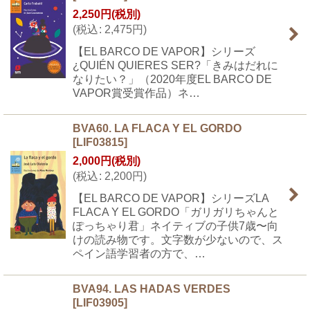
2,250
円
(税別)
(
税込
:
2,475
円
)
【EL BARCO DE VAPOR】シリーズ
¿QUIÉN QUIERES SER?「きみはだれに
なりたい？」（2020年度EL BARCO DE
VAPOR賞受賞作品）ネ…
BVA60. LA FLACA Y EL GORDO
[
LIF03815
]
2,000
円
(税別)
(
税込
:
2,200
円
)
【EL BARCO DE VAPOR】シリーズLA
FLACA Y EL GORDO「ガリガリちゃんと
ぽっちゃり君」ネイティブの子供7歳〜向
けの読み物です。文字数が少ないので、ス
ペイン語学習者の方で、…
BVA94. LAS HADAS VERDES
[
LIF03905
]