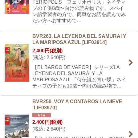
FERIÓPOLIS「フェリオポリス」ネイティ
ブの子供8歳〜向けの読み物です。スペイ
ン語学習者の方で、簡単なお話を読んでみ
たい方へおすすめで…
BVR263. LA LEYENDA DEL SAMURAI Y
LA MARIPOSA AZUL
[
LIF03914
]
2,400
円
(税別)
(
税込
:
2,640
円
)
【EL BARCO DE VAPOR】シリーズLA
LEYENDA DEL SAMURÁI Y LA
MARIPOSA AZUL「侍伝説と青い蝶」ネイ
ティブの子ども10歳〜向けの読み物で…
BVR250. VOY A CONTAROS LA NIEVE
[
LIF03970
]
2,400
円
(税別)
(
税込
:
2,640
円
)