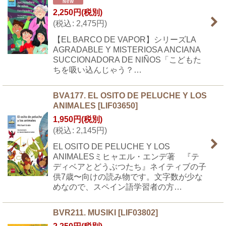
2,250
円
(税別)
(
税込
:
2,475
円
)
【EL BARCO DE VAPOR】シリーズLA
AGRADABLE Y MISTERIOSA ANCIANA
SUCCIONADORA DE NIÑOS「こどもた
ちを吸い込んじゃう？…
BVA177. EL OSITO DE PELUCHE Y LOS
ANIMALES
[
LIF03650
]
1,950
円
(税別)
(
税込
:
2,145
円
)
EL OSITO DE PELUCHE Y LOS
ANIMALESミヒャエル・エンデ著 『テ
ディベアとどうぶつたち』ネイティブの子
供7歳〜向けの読み物です。文字数が少な
めなので、スペイン語学習者の方…
BVR211. MUSIKI
[
LIF03802
]