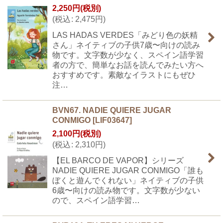
2,250
円
(税別)
(
税込
:
2,475
円
)
LAS HADAS VERDES「みどり色の妖精
さん」ネイティブの子供7歳〜向けの読み
物です。文字数が少なく、スペイン語学習
者の方で、簡単なお話を読んでみたい方へ
おすすめです。素敵なイラストにもぜひ
注…
BVN67. NADIE QUIERE JUGAR
CONMIGO
[
LIF03647
]
2,100
円
(税別)
(
税込
:
2,310
円
)
【EL BARCO DE VAPOR】シリーズ
NADIE QUIERE JUGAR CONMIGO「誰も
ぼくと遊んでくれない」ネイティブの子供
6歳〜向けの読み物です。文字数が少ない
ので、スペイン語学習…