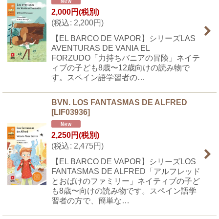
2,000
円
(税別)
(
税込
:
2,200
円
)
【EL BARCO DE VAPOR】シリーズLAS
AVENTURAS DE VANIA EL
FORZUDO「力持ちバニアの冒険」ネイテ
ィブの子ども8歳〜12歳向けの読み物で
す。スペイン語学習者の…
BVN. LOS FANTASMAS DE ALFRED
[
LIF03936
]
2,250
円
(税別)
(
税込
:
2,475
円
)
【EL BARCO DE VAPOR】シリーズLOS
FANTASMAS DE ALFRED「アルフレッド
とおばけのファミリー」ネイティブの子ど
も8歳〜向けの読み物です。スペイン語学
習者の方で、簡単な…