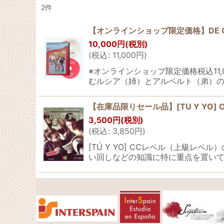
2
件
表示数
:
【オンラインショップ限定価格】DE COMP
並び順
:
10,000
円
(税別)
(
税込
:
11,000
円
)
※オンラインショップ限定価格税込11,00
むルシア（姉）とアルベルト（弟）の
【在庫品限りセール品】[TU Y YO] C -Activ
3,500
円
(税別)
(
税込
:
3,850
円
)
[TÚ Y YO] CCレベル（上級
い回しなどの知識に特に重点を置いて