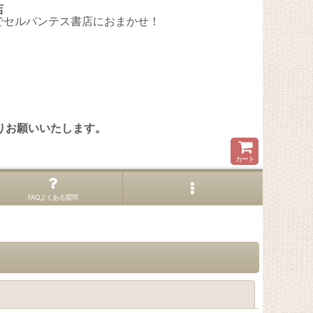
店
でセルバンテス書店におまかせ！
。
りお願いいたします。
カート
FAQよくある質問
閉じる