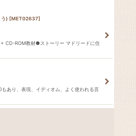
こう)
[
MET02637
]
VD + CD-ROM教材●ストーリー マドリードに住
120もあり、表現、イディオム、よく使われる言