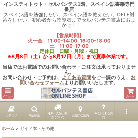
インスティトゥト・セルバンテス1階、スペイン語書籍専門
書店
スペイン語を勉強したい、スペイン語を教えたい、DELE対
策をしたい、初心者から指導者までセルバンテス書店におま
かせ！
【営業時間】
火〜金 11:00-14:00, 16:00-18:00
土 11:00-17:00
定休日 日曜・月曜・祝日
※8月8日（土）から8月17日（月）まで夏季休業です。
当店ではお電話でのお問い合わせ・ご注文は承っておりませ
ん。
お問い合わせ・ご予約は、
よくある質問
をご一読のうえ、
お
問い合わせフォーム
よりお願いいたします。
メニュー
カート
送料・支払い方
FAQよくある質
カテゴリ
商品検索
店舗のご案内
法について
問
ホーム
>
ガイド本・その他