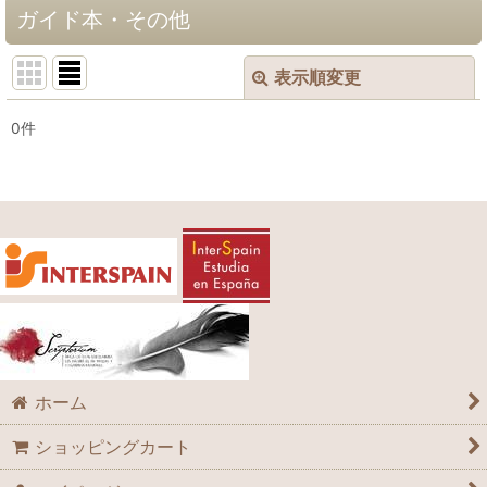
ガイド本・その他
表示順変更
閉じる
0
件
表示数
:
並び順
:
絞り込む
ホーム
ショッピングカート