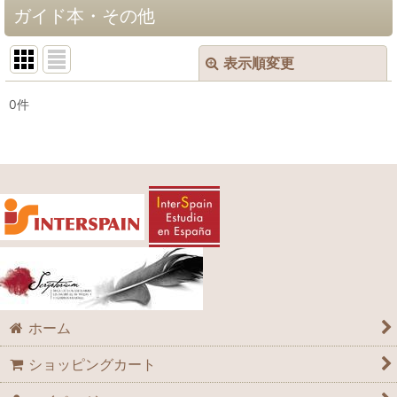
ガイド本・その他
表示順変更
閉じる
0
件
表示数
:
並び順
:
絞り込む
ホーム
ショッピングカート