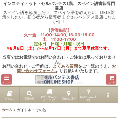
インスティトゥト・セルバンテス1階、スペイン語書籍専門
書店
スペイン語を勉強したい、スペイン語を教えたい、DELE対
策をしたい、初心者から指導者までセルバンテス書店におま
かせ！
【営業時間】
火〜金 11:00-14:00, 16:00-18:00
土 11:00-17:00
定休日 日曜・月曜・祝日
※8月8日（土）から8月17日（月）まで夏季休業です。
当店ではお電話でのお問い合わせ・ご注文は承っておりませ
ん。
お問い合わせ・ご予約は、
よくある質問
をご一読のうえ、
お
問い合わせフォーム
よりお願いいたします。
メニュー
カート
送料・支払い方
FAQよくある質
カテゴリ
商品検索
店舗のご案内
法について
問
ホーム
>
ガイド本・その他