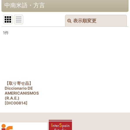
中南米語・方言
表示順変更
閉じる
1
件
表示数
:
並び順
:
絞り込む
【取り寄せ品】
Diccionario DE
AMERICANISMOS
(R.A.E.)
[
DIC00814
]