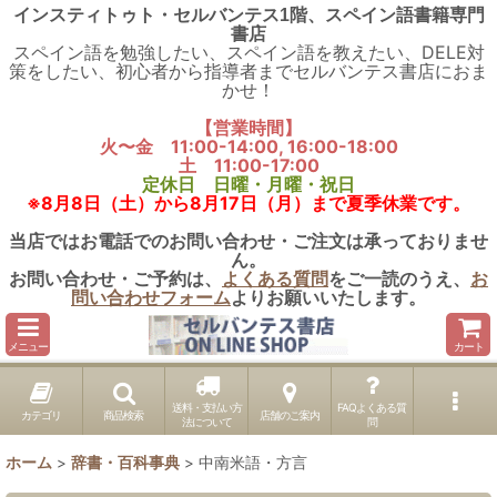
インスティトゥト・セルバンテス1階、スペイン語書籍専門
書店
スペイン語を勉強したい、スペイン語を教えたい、DELE対
策をしたい、初心者から指導者までセルバンテス書店におま
かせ！
【営業時間】
火〜金 11:00-14:00, 16:00-18:00
土 11:00-17:00
定休日 日曜・月曜・祝日
※8月8日（土）から8月17日（月）まで夏季休業です。
当店ではお電話でのお問い合わせ・ご注文は承っておりませ
ん。
お問い合わせ・ご予約は、
よくある質問
をご一読のうえ、
お
問い合わせフォーム
よりお願いいたします。
メニュー
カート
送料・支払い方
FAQよくある質
カテゴリ
商品検索
店舗のご案内
法について
問
ホーム
>
辞書・百科事典
>
中南米語・方言