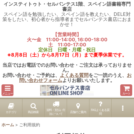
インスティトゥト・セルバンテス1階、スペイン語書籍専門
書店
スペイン語を勉強したい、スペイン語を教えたい、DELE対
策をしたい、初心者から指導者までセルバンテス書店におま
かせ！
【営業時間】
火〜金 11:00-14:00, 16:00-18:00
土 11:00-17:00
定休日 日曜・月曜・祝日
※8月8日（土）から8月17日（月）まで夏季休業です。
当店ではお電話でのお問い合わせ・ご注文は承っておりませ
ん。
お問い合わせ・ご予約は、
よくある質問
をご一読のうえ、
お
問い合わせフォーム
よりお願いいたします。
メニュー
カート
送料・支払い方
FAQよくある質
カテゴリ
商品検索
店舗のご案内
法について
問
ホーム
>
ご利用規約