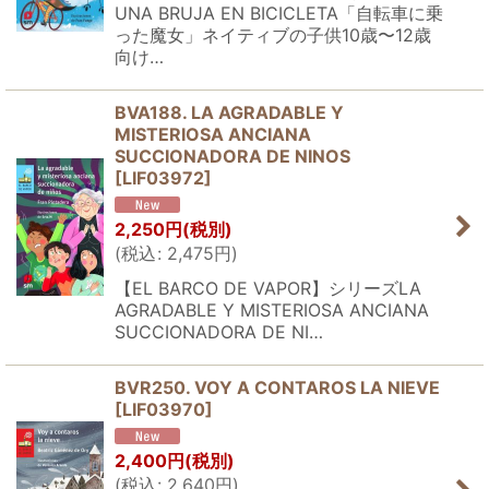
UNA BRUJA EN BICICLETA「自転車に乗
った魔女」ネイティブの子供10歳〜12歳
向け…
BVA188. LA AGRADABLE Y
MISTERIOSA ANCIANA
SUCCIONADORA DE NINOS
[
LIF03972
]
2,250
円
(税別)
(
税込
:
2,475
円
)
【EL BARCO DE VAPOR】シリーズLA
AGRADABLE Y MISTERIOSA ANCIANA
SUCCIONADORA DE NI…
BVR250. VOY A CONTAROS LA NIEVE
[
LIF03970
]
2,400
円
(税別)
(
税込
:
2,640
円
)