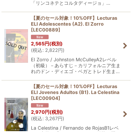
「リンコネテとコルタディージョ」…
【夏のセール対象！10%OFF】Lecturas
ELI Adolescentes (A2). El Zorro
[
LEC00889
]
2,565
円
(税別)
(
税込
:
2,822
円
)
El Zorro / Johnston McCulleyA2レベル
（初級）－あらすじ－カリフォルニア生ま
れのドン・ディエゴ・ベガとトレド生ま…
【夏のセール対象！10%OFF】Lecturas
ELI Jovenes Adultos (B1). La Celestina
[
LEC00904
]
2,970
円
(税別)
(
税込
:
3,267
円
)
La Celestina / Fernando de RojasB1レベ