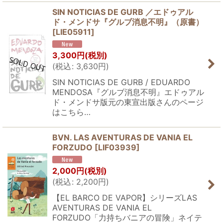
SIN NOTICIAS DE GURB ／エドゥアル
ド・メンドサ『グルブ消息不明』（原書）
[
LIE05911
]
3,300
円
(税別)
(
税込
:
3,630
円
)
SIN NOTICIAS DE GURB / EDUARDO
MENDOSA『グルブ消息不明』エドゥアル
ド・メンドサ版元の東宣出版さんのページ
はこちら…
BVN. LAS AVENTURAS DE VANIA EL
FORZUDO
[
LIF03939
]
2,000
円
(税別)
(
税込
:
2,200
円
)
【EL BARCO DE VAPOR】シリーズLAS
AVENTURAS DE VANIA EL
FORZUDO「力持ちバニアの冒険」ネイテ