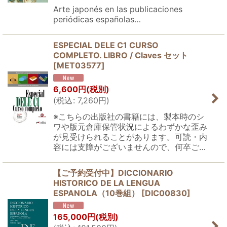
Arte japonés en las publicaciones
periódicas españolas…
ESPECIAL DELE C1 CURSO
COMPLETO. LIBRO / Claves セット
[
MET03577
]
6,600
円
(税別)
(
税込
:
7,260
円
)
※こちらの出版社の書籍には、製本時のシ
ワや版元倉庫保管状況によるわずかな歪み
が見受けられることがあります。可読・内
容には支障がございませんので、何卒ご…
【ご予約受付中】DICCIONARIO
HISTORICO DE LA LENGUA
ESPANOLA（10巻組）
[
DIC00830
]
165,000
円
(税別)