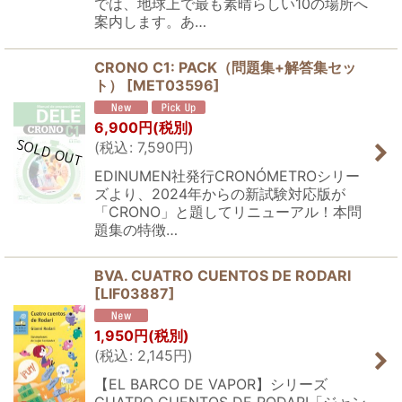
では、地球上で最も素晴らしい10の場所へ
案内します。あ…
CRONO C1: PACK（問題集+解答集セッ
ト）
[
MET03596
]
6,900
円
(税別)
(
税込
:
7,590
円
)
EDINUMEN社発行CRONÓMETROシリー
ズより、2024年からの新試験対応版が
「CRONO」と題してリニューアル！本問
題集の特徴…
BVA. CUATRO CUENTOS DE RODARI
[
LIF03887
]
1,950
円
(税別)
(
税込
:
2,145
円
)
【EL BARCO DE VAPOR】シリーズ