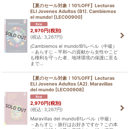
【夏のセール対象！10%OFF】Lecturas
ELI Jovenes Adultos (B1). Cambiemos
el mundo!
[
LEC00900
]
2,970
円
(税別)
(
税込
:
3,267
円
)
¡Cambiemos el mundo!B1レベル（中級）
－あらすじ－平和への貢献から女性やこど
も権利を守った者、地球環境の保護に至る
まで…
【夏のセール対象！10%OFF】Lecturas
ELI Jovenes Adultos (A2). Maravillas
del mundo
[
LEC00908
]
2,970
円
(税別)
(
税込
:
3,267
円
)
Maravillas del mundoB1レベル（中級）
－あらすじ－旅行はお好きですか？この本