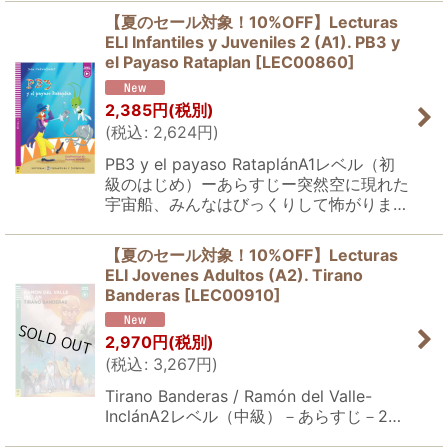
【夏のセール対象！10%OFF】Lecturas
ELI Infantiles y Juveniles 2 (A1). PB3 y
el Payaso Rataplan
[
LEC00860
]
2,385
円
(税別)
(
税込
:
2,624
円
)
PB3 y el payaso RataplánA1レベル（初
級のはじめ）ーあらすじー突然空に現れた
宇宙船、みんなはびっくりして怖がりま…
【夏のセール対象！10%OFF】Lecturas
ELI Jovenes Adultos (A2). Tirano
Banderas
[
LEC00910
]
2,970
円
(税別)
(
税込
:
3,267
円
)
Tirano Banderas / Ramón del Valle-
InclánA2レベル（中級）－あらすじ－2…