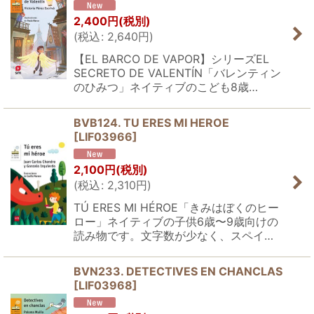
2,400
円
(税別)
(
税込
:
2,640
円
)
【EL BARCO DE VAPOR】シリーズEL
SECRETO DE VALENTÍN「バレンティン
のひみつ」ネイティブのこども8歳…
BVB124. TU ERES MI HEROE
[
LIF03966
]
2,100
円
(税別)
(
税込
:
2,310
円
)
TÚ ERES MI HÉROE「きみはぼくのヒー
ロー」ネイティブの子供6歳〜9歳向けの
読み物です。文字数が少なく、スペイ…
BVN233. DETECTIVES EN CHANCLAS
[
LIF03968
]