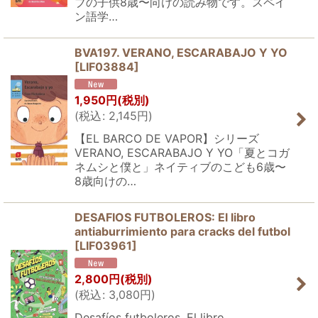
ブの子供8歳〜向けの読み物です。スペイ
ン語学…
BVA197. VERANO, ESCARABAJO Y YO
[
LIF03884
]
1,950
円
(税別)
(
税込
:
2,145
円
)
【EL BARCO DE VAPOR】シリーズ
VERANO, ESCARABAJO Y YO「夏とコガ
ネムシと僕と」ネイティブのこども6歳〜
8歳向けの…
DESAFIOS FUTBOLEROS: El libro
antiaburrimiento para cracks del futbol
[
LIF03961
]
2,800
円
(税別)
(
税込
:
3,080
円
)
Desafíos futboleros. El libro