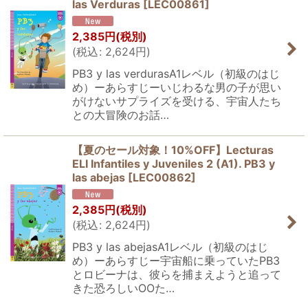
las Verduras
[
LEC00861
]
2,385
円
(税別)
(
税込
:
2,624
円
)
PB3 y las verdurasA1レベル（初級のはじ
め）ーあらすじーいじわるな男の子が思い
がけないサプライズを受ける、宇宙人たち
との大冒険のお話…
【夏のセール対象！10%OFF】Lecturas
ELI Infantiles y Juveniles 2 (A1). PB3 y
las abejas
[
LEC00862
]
2,385
円
(税別)
(
税込
:
2,624
円
)
PB3 y las abejasA1レベル（初級のはじ
め）ーあらすじー宇宙船に乗っていたPB3
とロビーナは、彼らを捕まえようと追って
きた恐ろしいOOた…