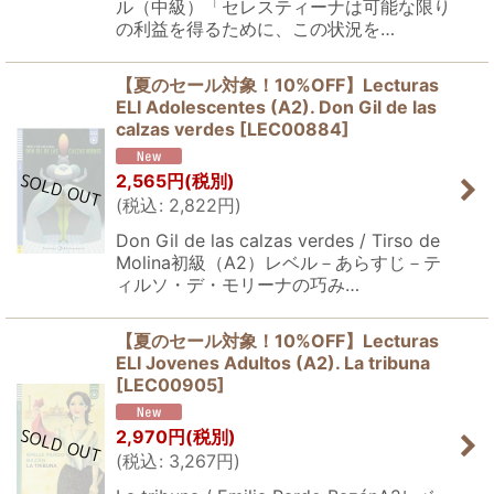
ル（中級）「セレスティーナは可能な限り
の利益を得るために、この状況を…
【夏のセール対象！10%OFF】Lecturas
ELI Adolescentes (A2). Don Gil de las
calzas verdes
[
LEC00884
]
2,565
円
(税別)
(
税込
:
2,822
円
)
Don Gil de las calzas verdes / Tirso de
Molina初級（A2）レベル－あらすじ－テ
ィルソ・デ・モリーナの巧み…
【夏のセール対象！10%OFF】Lecturas
ELI Jovenes Adultos (A2). La tribuna
[
LEC00905
]
2,970
円
(税別)
(
税込
:
3,267
円
)