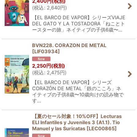
2,400
円
(税別)
(
税込
:
2,640
円
)
【EL BARCO DE VAPOR】シリーズVIAJE
DEL GATO Y LA TOSTADORA「ねことト
ースターの旅」ネイティブの子供6歳〜…
BVN228. CORAZON DE METAL
[
LIF03934
]
2,250
円
(税別)
(
税込
:
2,475
円
)
【EL BARCO DE VAPOR】シリーズ
CORAZÓN DE METAL「鉄のこころ」ネ
イティブの子供8歳〜10歳向けの読み物で
す…
【夏のセール対象！10%OFF】Lecturas
ELI Infantiles y Juveniles 3 (A1.1). Tio
Manuel y las Suricatas
[
LEC00865
]