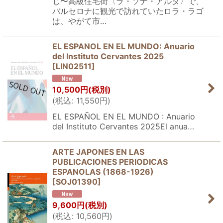
じ〜高級住宅街〈ラ・ソナ・アルタ〉で、
バルセロナに観光で訪れていたロラ・ラゴ
は、やがて市…
EL ESPANOL EN EL MUNDO: Anuario
del Instituto Cervantes 2025
[
LIN02511
]
10,500
円
(税別)
(
税込
:
11,550
円
)
EL ESPAÑOL EN EL MUNDO : Anuario
del Instituto Cervantes 2025El anua…
ARTE JAPONES EN LAS
PUBLICACIONES PERIODICAS
ESPANOLAS (1868-1926)
[
SOJ01390
]
9,600
円
(税別)
(
税込
:
10,560
円
)