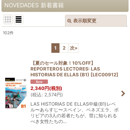
NOVEDADES 新着書籍
表示順変更
閉じる
102
件
表示数
:
1
2
次
»
並び順
:
【夏のセール対象！10%OFF】
REPORTEROS LECTORES: LAS
絞り込む
HISTORIAS DE ELLAS (B1)
[
LEC00912
]
2,340
円
(税別)
(
税込
:
2,574
円
)
LAS HISTORIAS DE ELLAS中級(B1)レベ
ル〜あらすじ〜スペイン、ベネズエラ、ボ
リビアの3人の若者たちが、世に知られる
べき女性たちの…