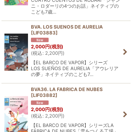
CUATRO CUENTOS DE RODARI「ジャン
ニ・ロダーリの4つのお話」ネイティブの
こども7歳…
BVA. LOS SUENOS DE AURELIA
[
LIF03883
]
2,000
円
(税別)
(
税込
:
2,200
円
)
【EL BARCO DE VAPOR】シリーズ
LOS SUEÑOS DE AURELIA「アウレリア
の夢」ネイティブのこども7…
BVA36. LA FABRICA DE NUBES
[
LIF03882
]
2,000
円
(税別)
(
税込
:
2,200
円
)
【EL BARCO DE VAPOR】シリーズLA
FÁBRICA DE NUBES「雲をつくる工場」