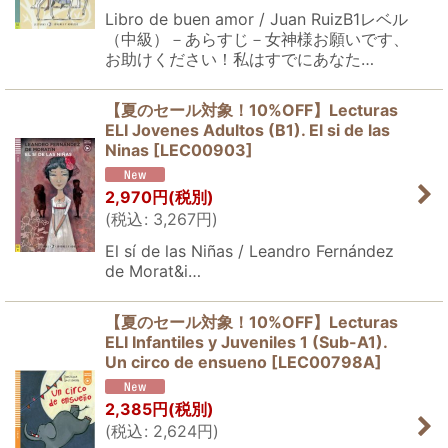
Libro de buen amor / Juan RuizB1レベル
（中級）－あらすじ－女神様お願いです、
お助けください！私はすでにあなた…
【夏のセール対象！10%OFF】Lecturas
ELI Jovenes Adultos (B1). El si de las
Ninas
[
LEC00903
]
2,970
円
(税別)
(
税込
:
3,267
円
)
El sí de las Niñas / Leandro Fernández
de Morat&i…
【夏のセール対象！10%OFF】Lecturas
ELI Infantiles y Juveniles 1 (Sub-A1).
Un circo de ensueno
[
LEC00798A
]
2,385
円
(税別)
(
税込
:
2,624
円
)