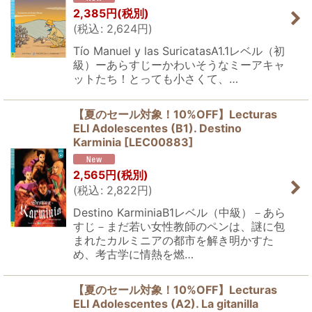
2,385
円
(税別)
(
税込
:
2,624
円
)
Tío Manuel y las SuricatasA1.1レベル（初
級）ーあらすじーかわいそうなミーアキャ
ットたち！とっても小さくて、…
【夏のセール対象！10%OFF】Lecturas
ELI Adolescentes (B1). Destino
Karminia
[
LEC00883
]
2,565
円
(税別)
(
税込
:
2,822
円
)
Destino KarminiaB1レベル（中級）－あら
すじ－まだ若い女性教師のペンは、謎に包
まれたカルミニアの都市を解き明かすた
め、考古学に情熱を燃…
【夏のセール対象！10%OFF】Lecturas
ELI Adolescentes (A2). La gitanilla