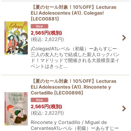
【夏のセール対象！10%OFF】Lecturas
ELI Adolescentes (A1). Colegas!
[
LEC00881
]
2,565
円
(税別)
(
税込
:
2,822
円
)
¡Colegas!A1レベル（初級）ーあらすじー
三人の友人たちで結成した新人ロックバン
ド！マドリッドで開催される大規模音楽イ
ベントはきっと…
【夏のセール対象！10%OFF】Lecturas
ELI Adolescentes (A1). Rinconete y
Cortadillo
[
LEC00896
]
2,565
円
(税別)
(
税込
:
2,822
円
)
Rinconete y Cortadillo / Miguel de
CervantesA1レベル（初級）ーあらすじー