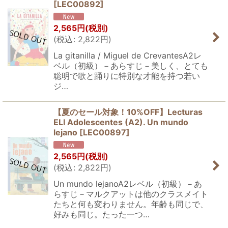
[
LEC00892
]
2,565
円
(税別)
(
税込
:
2,822
円
)
La gitanilla / Miguel de CrevantesA2レ
ベル（初級）－あらすじ－美しく、とても
聡明で歌と踊りに特別な才能を持つ若い
ジ…
【夏のセール対象！10%OFF】Lecturas
ELI Adolescentes (A2). Un mundo
lejano
[
LEC00897
]
2,565
円
(税別)
(
税込
:
2,822
円
)
Un mundo lejanoA2レベル（初級）－あ
らすじ－マルクアットは他のクラスメイト
たちと何も変わりません。年齢も同じで、
好みも同じ。たった一つ…