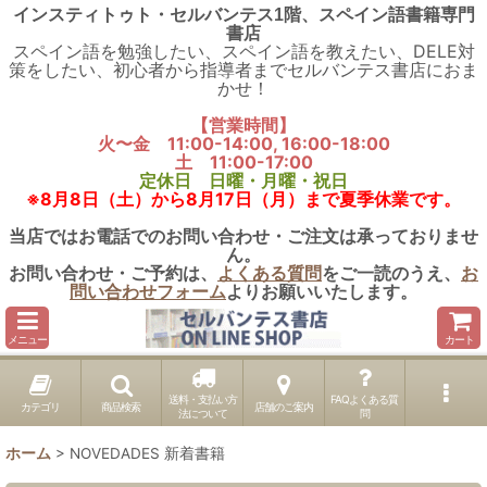
インスティトゥト・セルバンテス1階、スペイン語書籍専門
書店
スペイン語を勉強したい、スペイン語を教えたい、DELE対
策をしたい、初心者から指導者までセルバンテス書店におま
かせ！
【営業時間】
火〜金 11:00-14:00, 16:00-18:00
土 11:00-17:00
定休日 日曜・月曜・祝日
※8月8日（土）から8月17日（月）まで夏季休業です。
当店ではお電話でのお問い合わせ・ご注文は承っておりませ
ん。
お問い合わせ・ご予約は、
よくある質問
をご一読のうえ、
お
問い合わせフォーム
よりお願いいたします。
メニュー
カート
送料・支払い方
FAQよくある質
カテゴリ
商品検索
店舗のご案内
法について
問
ホーム
>
NOVEDADES 新着書籍