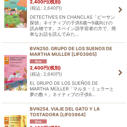
2,400
円
(税別)
(
税込
:
2,640
円
)
DETECTIVES EN CHANCLAS「ビーサン
探偵」ネイティブの子供6歳〜9歳向けの
読み物です。スペイン語学習者の方で、簡
単なお話を読んでみた…
BVN250. GRUPO DE LOS SUENOS DE
MARTHA MULLER
[
LIF03965
]
2,400
円
(税別)
(
税込
:
2,640
円
)
EL GRUPO DE LOS SUEÑOS DE
MARTHA MÜLLER「マルタ・ミュラーと
夢の数々」ネイティブの子供6…
BVN254. VIAJE DEL GATO Y LA
TOSTADORA
[
LIF03964
]