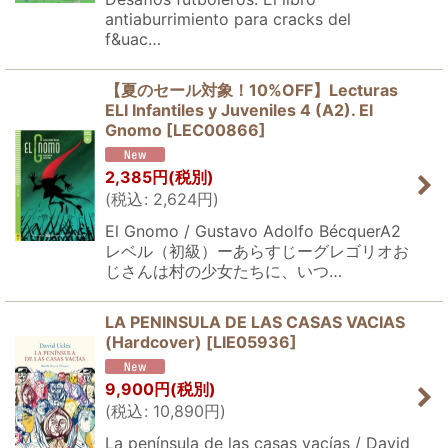
antiaburrimiento para cracks del
f&uac…
【夏のセール対象！10%OFF】Lecturas
ELI Infantiles y Juveniles 4 (A2). El
Gnomo
[
LEC00866
]
2,385
円
(税別)
(
税込
:
2,624
円
)
El Gnomo / Gustavo Adolfo BécquerA2
レベル（初級）ーあらすじーグレゴリオお
じさんは村の少女たちに、いつ…
LA PENINSULA DE LAS CASAS VACIAS
(Hardcover)
[
LIE05936
]
9,900
円
(税別)
(
税込
:
10,890
円
)
La península de las casas vacías / David