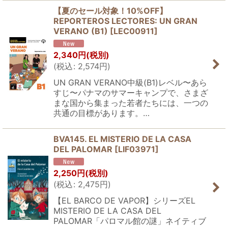
【夏のセール対象！10%OFF】
REPORTEROS LECTORES: UN GRAN
VERANO (B1)
[
LEC00911
]
2,340
円
(税別)
(
税込
:
2,574
円
)
UN GRAN VERANO中級(B1)レベル〜あら
すじ〜パナマのサマーキャンプで、さまざ
まな国から集まった若者たちには、一つの
共通の目標があります。…
BVA145. EL MISTERIO DE LA CASA
DEL PALOMAR
[
LIF03971
]
2,250
円
(税別)
(
税込
:
2,475
円
)
【EL BARCO DE VAPOR】シリーズEL
MISTERIO DE LA CASA DEL
PALOMAR「パロマル館の謎」ネイティブ