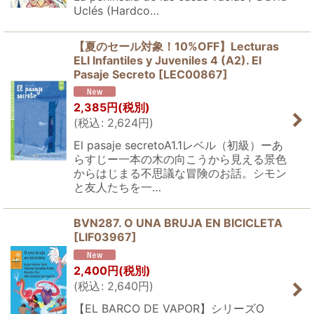
Uclés (Hardco…
【夏のセール対象！10%OFF】Lecturas
ELI Infantiles y Juveniles 4 (A2). El
Pasaje Secreto
[
LEC00867
]
2,385
円
(税別)
(
税込
:
2,624
円
)
El pasaje secretoA1.1レベル（初級）ーあ
らすじー一本の木の向こうから見える景色
からはじまる不思議な冒険のお話。シモン
と友人たちを一…
BVN287. O UNA BRUJA EN BICICLETA
[
LIF03967
]
2,400
円
(税別)
(
税込
:
2,640
円
)
【EL BARCO DE VAPOR】シリーズO