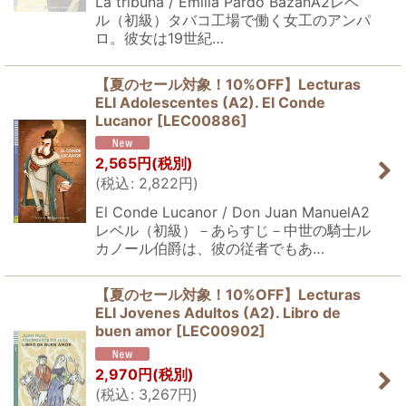
La tribuna / Emilia Pardo BazánA2レベ
ル（初級）タバコ工場で働く女工のアンパ
ロ。彼女は19世紀…
【夏のセール対象！10%OFF】Lecturas
ELI Adolescentes (A2). El Conde
Lucanor
[
LEC00886
]
2,565
円
(税別)
(
税込
:
2,822
円
)
El Conde Lucanor / Don Juan ManuelA2
レベル（初級）－あらすじ－中世の騎士ル
カノール伯爵は、彼の従者でもあ…
【夏のセール対象！10%OFF】Lecturas
ELI Jovenes Adultos (A2). Libro de
buen amor
[
LEC00902
]
2,970
円
(税別)
(
税込
:
3,267
円
)