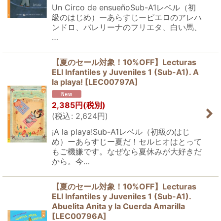
Un Circo de ensueñoSub-A1レベル（初
級のはじめ）ーあらすじーピエロのアレハ
ンドロ、バレリーナのフリエタ、白い馬、
…
【夏のセール対象！10%OFF】Lecturas
ELI Infantiles y Juveniles 1 (Sub-A1). A
la playa!
[
LEC00797A
]
2,385
円
(税別)
(
税込
:
2,624
円
)
¡A la playa!Sub-A1レベル（初級のはじ
め）ーあらすじー夏だ！セルヒオはとって
もご機嫌です。なぜなら夏休みが大好きだ
から。今…
【夏のセール対象！10%OFF】Lecturas
ELI Infantiles y Juveniles 1 (Sub-A1).
Abuelita Anita y la Cuerda Amarilla
[
LEC00796A
]