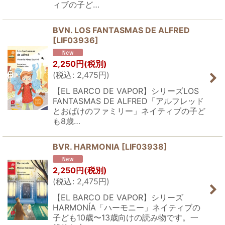
ィブの子ど…
BVN. LOS FANTASMAS DE ALFRED
[
LIF03936
]
2,250
円
(税別)
(
税込
:
2,475
円
)
【EL BARCO DE VAPOR】シリーズLOS
FANTASMAS DE ALFRED「アルフレッド
とおばけのファミリー」ネイティブの子ど
も8歳…
BVR. HARMONIA
[
LIF03938
]
2,250
円
(税別)
(
税込
:
2,475
円
)
【EL BARCO DE VAPOR】シリーズ
HARMONÍA「ハーモニー」ネイティブの
子ども10歳〜13歳向けの読み物です。一