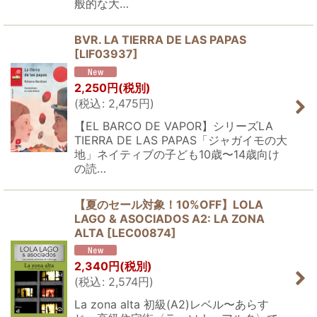
般的な大…
BVR. LA TIERRA DE LAS PAPAS
[
LIF03937
]
2,250
円
(税別)
(
税込
:
2,475
円
)
【EL BARCO DE VAPOR】シリーズLA
TIERRA DE LAS PAPAS「ジャガイモの大
地」ネイティブの子ども10歳〜14歳向け
の読…
【夏のセール対象！10%OFF】LOLA
LAGO & ASOCIADOS A2: LA ZONA
ALTA
[
LEC00874
]
2,340
円
(税別)
(
税込
:
2,574
円
)
La zona alta 初級(A2)レベル〜あらす