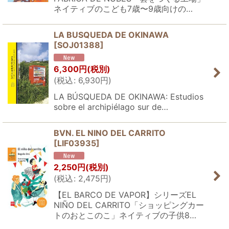
ネイティブのこども7歳〜9歳向けの…
LA BUSQUEDA DE OKINAWA
[
SOJ01388
]
6,300
円
(税別)
(
税込
:
6,930
円
)
LA BÚSQUEDA DE OKINAWA: Estudios
sobre el archipiélago sur de…
BVN. EL NINO DEL CARRITO
[
LIF03935
]
2,250
円
(税別)
(
税込
:
2,475
円
)
【EL BARCO DE VAPOR】シリーズEL
NIÑO DEL CARRITO「ショッピングカー
トのおとこのこ」ネイティブの子供8…