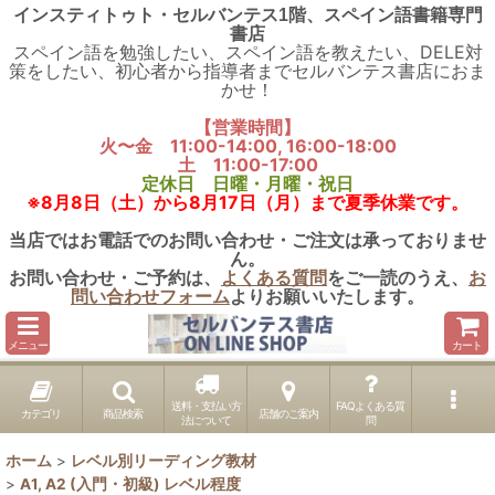
インスティトゥト・セルバンテス1階、スペイン語書籍専門
書店
スペイン語を勉強したい、スペイン語を教えたい、DELE対
策をしたい、初心者から指導者までセルバンテス書店におま
かせ！
【営業時間】
火〜金 11:00-14:00, 16:00-18:00
土 11:00-17:00
定休日 日曜・月曜・祝日
※8月8日（土）から8月17日（月）まで夏季休業です。
当店ではお電話でのお問い合わせ・ご注文は承っておりませ
ん。
お問い合わせ・ご予約は、
よくある質問
をご一読のうえ、
お
問い合わせフォーム
よりお願いいたします。
メニュー
カート
送料・支払い方
FAQよくある質
カテゴリ
商品検索
店舗のご案内
法について
問
ホーム
>
レベル別リーディング教材
>
A1, A2 (入門・初級) レベル程度