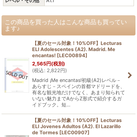
レベル・その他
A1.1
この商品を買った人はこんな商品も買ってい
ます♪
【夏のセール対象！10%OFF】Lecturas
ELI Adolescentes (A2). Madrid. Me
encantas!
[
LEC00894
]
2,565
円
(税別)
(
税込
:
2,822
円
)
Madrid ¡Me encantas!初級(A2)レベル－
あらすじ－スペインの首都マドリードを、
有名な観光地だけでなく、あまり知られて
いない魅力までAからZ形式で紹介するガ
イドブック。短…
【夏のセール対象！10%OFF】Lecturas
ELI Jovenes Adultos (A2). El Lazarillo
de Tormes
[
LEC00907
]