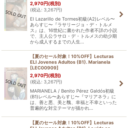
2,970
円
(税別)
(
税込
:
3,267
円
)
El Lazarillo de Tormes初級(A2)レベル〜
あらすじ〜『ラサリージョ・デ・トルメ
ス』は、16世紀に書かれた作者不詳の小説
で、主人公ラサロ・デ・トルメスの幼少期
から成人するまでの人生…
【夏のセール対象！10%OFF】Lecturas
ELI Jovenes Adultos (B1). Marianela
[
LEC00909
]
2,970
円
(税別)
(
税込
:
3,267
円
)
MARIANELA / Benito Pérez Galdós初級
(B1)レベル〜あらすじ〜『マリアネラ』に
は、善と悪、美と醜、幸福と不幸といった
普遍的な対立テーマが描かれ…
【夏のセール対象！10%OFF】Lecturas