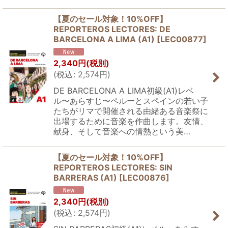
【夏のセール対象！10%OFF】
REPORTEROS LECTORES: DE
BARCELONA A LIMA (A1)
[
LEC00877
]
2,340
円
(税別)
(
税込
:
2,574
円
)
DE BARCELONA A LIMA初級(A1)レベ
ル〜あらすじ〜ペルーとスペインの若い子
たちがリマで開催される由緒ある音楽祭に
出場するために音楽を作曲します。友情、
献身、そして音楽への情熱という美…
【夏のセール対象！10%OFF】
REPORTEROS LECTORES: SIN
BARRERAS (A1)
[
LEC00876
]
2,340
円
(税別)
(
税込
:
2,574
円
)