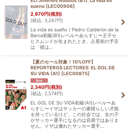
ELI Jovenes Adultos (B1). La vida es
sueno
[
LEC00906
]
2,970
円
(税別)
(
税込
:
3,267
円
)
La vida es sueño / Pedro Calderón de la
Barca初級(B1)レベル〜あらすじ〜王子セ
ヒスムンドが生まれたとき、占星術の予言
は「彼は…
【夏のセール対象！10%OFF】
REPORTEROS LECTORES: EL GOL DE
SU VIDA (A1)
[
LEC00875
]
2,340
円
(税別)
(
税込
:
2,574
円
)
EL GOL DE SU VIDA初級(A1)レベル〜あ
らすじ〜イザはサッカーの素晴らしい才能
を持っているけど、この社会では、女の子
がサッカー選手になるのは容易ではありま
せん。イザは優れたサッカー選手…