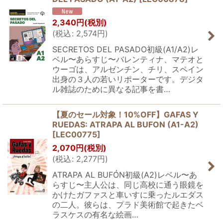
2,340
円
(税別)
(
税込
:
2,574
円
)
SECRETOS DEL PASADO初級(A1/A2)レ
ベル〜あらすじ〜バレンティナ、マテオと
ウーゴは、アルゼンチン、チリ、スペイン
出身の３人の若いリポーターです。デジタ
ル雑誌のために異なる記事を書…
【夏のセール対象！10%OFF】GAFAS Y
RUEDAS: ATRAPA AL BUFON (A1-A2)
[
LEC00775
]
2,070
円
(税別)
(
税込
:
2,277
円
)
ATRAPA AL BUFÓN初級(A2)レベル〜あ
らすじ〜主人公は、同じ高校に通う眼鏡を
かけたガファスと車いすに乗ったルエダス
の二人。彼らは、プラド美術館で起きたベ
ラスケスの有名な絵画…