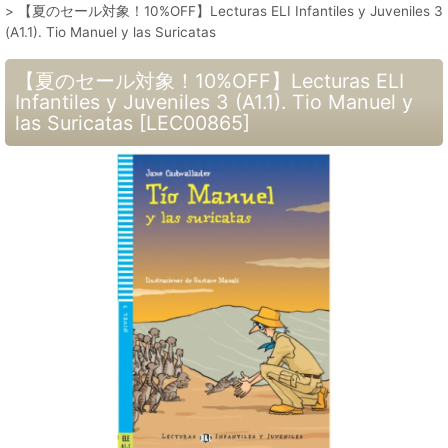
>
【夏のセール対象！10%OFF】Lecturas ELI Infantiles y Juveniles 3
(A1.1). Tio Manuel y las Suricatas
【夏のセール対象！10%OFF】Lecturas ELI
Infantiles y Juveniles 3 (A1.1). Tio Manuel y
las Suricatas
[
LEC00865
]