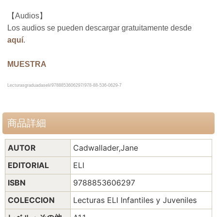
【Audios】
Los audios se pueden descargar gratuitamente desde
aquí
.
MUESTRA
Lecturasgraduadaseli/9788853606297/978-88-536-0629-7
商品詳細
AUTOR
Cadwallader,Jane
EDITORIAL
ELI
ISBN
9788853606297
COLECCION
Lecturas ELI Infantiles y Juveniles