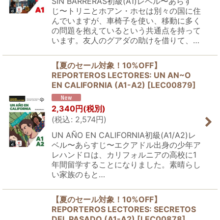
SIN BARRERAS初級(A1)レベル〜あらす
じ〜トリニとホアン・ホセは別々の国に住
んでいますが、車椅子を使い、移動に多く
の問題を抱えているという共通点を持って
います。友人のグアダの助けを借りて、…
【夏のセール対象！10%OFF】
REPORTEROS LECTORES: UN AN~O
EN CALIFORNIA (A1-A2)
[
LEC00879
]
2,340
円
(税別)
(
税込
:
2,574
円
)
UN AÑO EN CALIFORNIA初級(A1/A2)レ
ベル〜あらすじ〜エクアドル出身の少年ア
レハンドロは、カリフォルニアの高校に1
年間留学することになりました。素晴らし
い家族のもと…
【夏のセール対象！10%OFF】
REPORTEROS LECTORES: SECRETOS
DEL PASADO (A1-A2)
[
LEC00878
]