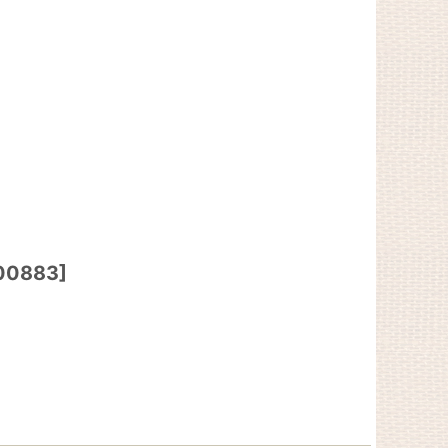
00883
]