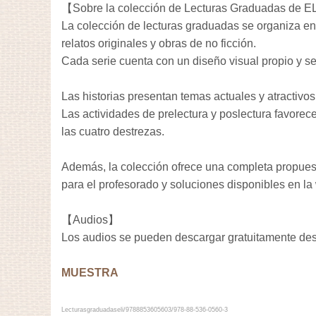
【Sobre la colección de Lecturas Graduadas de E
La colección de lecturas graduadas se organiza en t
relatos originales y obras de no ficción.
Cada serie cuenta con un diseño visual propio y se
Las historias presentan temas actuales y atractivo
Las actividades de prelectura y poslectura favorece
las cuatro destrezas.
Además, la colección ofrece una completa propuest
para el profesorado y soluciones disponibles en la
【Audios】
Los audios se pueden descargar gratuitamente d
MUESTRA
Lecturasgraduadaseli/9788853605603/978-88-536-0560-3