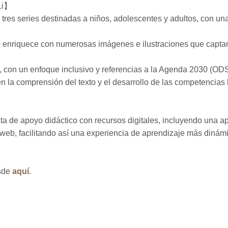
Li】
res series destinadas a niños, adolescentes y adultos, con una 
 enriquece con numerosas imágenes e ilustraciones que captan e
s, con un enfoque inclusivo y referencias a la Agenda 2030 (ODS
n la comprensión del texto y el desarrollo de las competencias 
a de apoyo didáctico con recursos digitales, incluyendo una a
 web, facilitando así una experiencia de aprendizaje más dinámic
esde
aquí
.