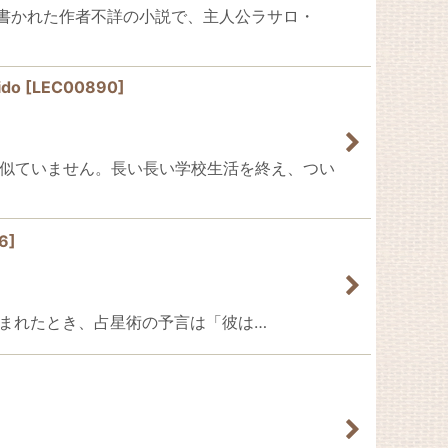
16世紀に書かれた作者不詳の小説で、主人公ラサロ・
ido
[
LEC00890
]
すが、あまり似ていません。長い長い学校生活を終え、つい
6
]
ヒスムンドが生まれたとき、占星術の予言は「彼は…