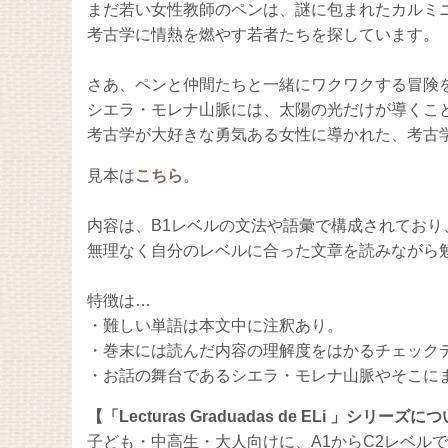
まだ若い女性教師のペンは、謎に包まれたカルミ
考古学に情熱を燃やす若者たちを探しています。
さあ、ペンと仲間たちと一緒にワクワクする冒険
シエラ・モレナ山脈には、太陽の光だけが導くこ
考古学が大好きな勇気ある女性に導かれた、考古
見本は
こちら
。
内容は、B1レベルの文法や語彙で構成されており
無理なく自分のレベルに合った文章を読みながら
特徴は…
・難しい単語は本文中に注釈あり。
・巻末には読んだ内容の理解度をはかるチェック
・お話の舞台であるシエラ・モレナ山脈やそこに
【「Lecturas Graduadas de ELi 」シリーズに
子ども・中高生・大人向けに、A1からC2レベル