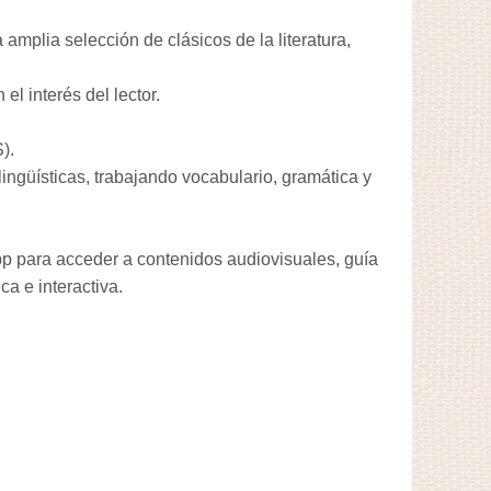
amplia selección de clásicos de la literatura,
l interés del lector.
).
lingüísticas, trabajando vocabulario, gramática y
pp para acceder a contenidos audiovisuales, guía
a e interactiva.