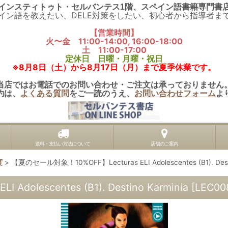
インスティトゥト・セルバンテス1階、スペイン語書籍専門書
イン語を教えたい、DELE対策をしたい、初心者から指導者ま
【営業時間】
火〜金 11:00-14:00, 16:00-18:00
土 11:00-17:00
定休日 日曜・月曜・祝日
※8月8日（土）から8月17日（月）まで夏季休業です。
当店ではお電話でのお問い合わせ・ご注文は承っておりません
約は、
よくある質問
をご一読のうえ、
お問い合わせフォーム
よ
送料・支払い方法について
店舗のご案内
度
>
【夏のセール対象！10%OFF】Lecturas ELI Adolescentes (B1). Desti
olescentes (B1). Destino Karminia
[
LEC00