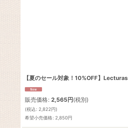
【夏のセール対象！10%OFF】Lecturas ELI Ad
販売価格
:
2,565
円
(税別)
(
税込
:
2,822
円
)
希望小売価格
:
2,850
円