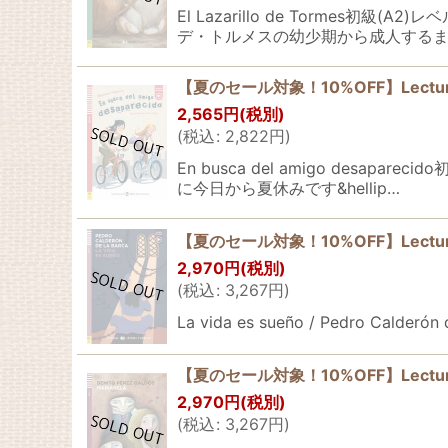
El Lazarillo de Torm
デ・トルメスの幼少期から成人するま
【夏のセール対象！10%OFF】Lecturas ELI
2,565
円
(税別)
(
税込
:
2,822
円
)
En busca del amigo de
に今日から夏休みです&hellip…
【夏のセール対象！10%OFF】Lecturas ELI
2,970
円
(税別)
(
税込
:
3,267
円
)
La vida es sueño / Pedr
【夏のセール対象！10%OFF】Lecturas ELI
2,970
円
(税別)
(
税込
:
3,267
円
)