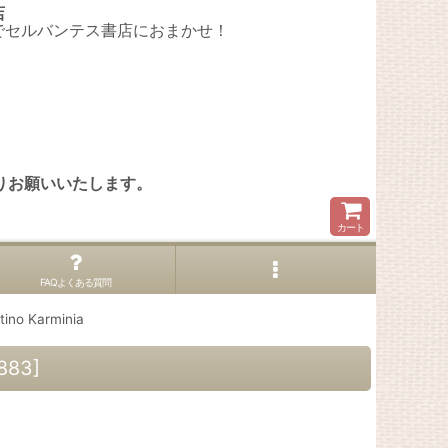
店
でセルバンテス書店におまかせ！
。
りお願いいたします。
カート
FAQよくある質問
no Karminia
883
]