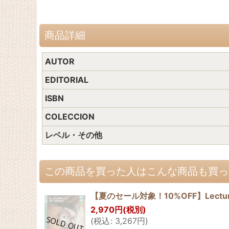
商品詳細
AUTOR
EDITORIAL
ISBN
COLECCION
レベル・その他
この商品を買った人はこんな商品も買っ
【夏のセール対象！10%OFF】Lecturas ELI 
2,970
円
(税別)
(
税込
:
3,267
円
)