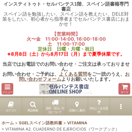
インスティトゥト・セルバンテス1階、スペイン語書籍専門
書店
スペイン語を勉強したい、スペイン語を教えたい、DELE対
策をしたい、初心者から指導者までセルバンテス書店におま
かせ！
【営業時間】
火〜金 11:00-14:00, 16:00-18:00
土 11:00-17:00
定休日 日曜・月曜・祝日
※8月8日（土）から8月17日（月）まで夏季休業です。
当店ではお電話でのお問い合わせ・ご注文は承っておりませ
ん。
お問い合わせ・ご予約は、
よくある質問
をご一読のうえ、
お
問い合わせフォーム
よりお願いいたします。
メニュー
カート
送料・支払い方
FAQよくある質
カテゴリ
商品検索
店舗のご案内
法について
問
ホーム
>
SGELスペイン語教科書
>
VITAMINA
>
VITAMINA A2. CUADERNO DE EJERCICIOS（ワークブック）