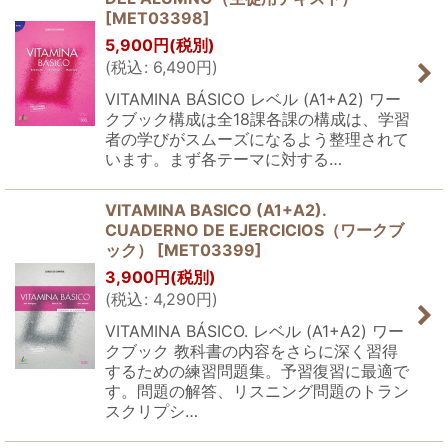
[
MET03398
]
5,900
円
(税別)
(
税込
:
6,490
円
)
VITAMINA BÁSICO レベル (A1+A2) ワー
クブック構成は全18課各課の構成は、学習
者の学びがスムーズになるよう整理されて
います。まず各テーマに対する…
VITAMINA BASICO (A1+A2).
CUADERNO DE EJERCICIOS（ワークブ
ック）
[
MET03399
]
3,900
円
(税別)
(
税込
:
4,290
円
)
VITAMINA BÁSICO. レベル (A1+A2) ワー
クブック 教科書の内容をさらに深く習得
するための練習問題集。予習復習に最適で
す。問題の解答、リスニング問題のトラン
スクリプシ…