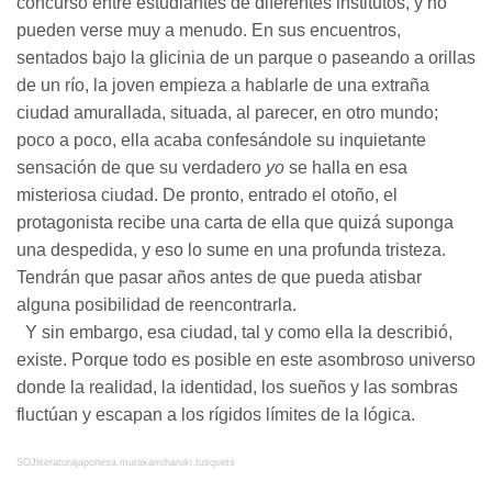
concurso entre estudiantes de diferentes institutos, y no
pueden verse muy a menudo. En sus encuentros,
sentados bajo la glicinia de un parque o paseando a orillas
de un río, la joven empieza a hablarle de una extraña
ciudad amurallada, situada, al parecer, en otro mundo;
poco a poco, ella acaba confesándole su inquietante
sensación de que su verdadero
yo
se halla en esa
misteriosa ciudad. De pronto, entrado el otoño, el
protagonista recibe una carta de ella que quizá suponga
una despedida, y eso lo sume en una profunda tristeza.
Tendrán que pasar años antes de que pueda atisbar
alguna posibilidad de reencontrarla.
Y sin embargo, esa ciudad, tal y como ella la describió,
existe. Porque todo es posible en este asombroso universo
donde la realidad, la identidad, los sueños y las sombras
fluctúan y escapan a los rígidos límites de la lógica.
SOJliteraturajaponesa.murakamiharuki.tusquets