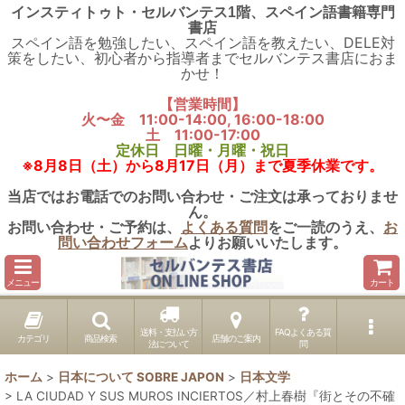
インスティトゥト・セルバンテス1階、スペイン語書籍専門
書店
スペイン語を勉強したい、スペイン語を教えたい、DELE対
策をしたい、初心者から指導者までセルバンテス書店におま
かせ！
【営業時間】
火〜金 11:00-14:00, 16:00-18:00
土 11:00-17:00
定休日 日曜・月曜・祝日
※8月8日（土）から8月17日（月）まで夏季休業です。
当店ではお電話でのお問い合わせ・ご注文は承っておりませ
ん。
お問い合わせ・ご予約は、
よくある質問
をご一読のうえ、
お
問い合わせフォーム
よりお願いいたします。
メニュー
カート
送料・支払い方
FAQよくある質
カテゴリ
商品検索
店舗のご案内
法について
問
ホーム
>
日本について SOBRE JAPON
>
日本文学
>
LA CIUDAD Y SUS MUROS INCIERTOS／村上春樹『街とその不確