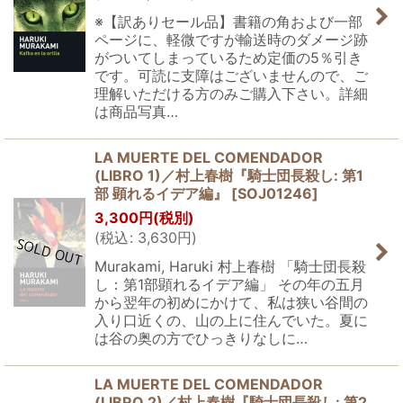
※【訳ありセール品】書籍の角および一部
ページに、軽微ですが輸送時のダメージ跡
がついてしまっているため定価の5％引き
です。可読に支障はございませんので、ご
理解いただける方のみご購入下さい。詳細
は商品写真…
LA MUERTE DEL COMENDADOR
(LIBRO 1)／村上春樹『騎士団長殺し: 第1
部 顕れるイデア編』
[
SOJ01246
]
3,300
円
(税別)
(
税込
:
3,630
円
)
Murakami, Haruki 村上春樹 「騎士団長殺
し：第1部顕れるイデア編」 その年の五月
から翌年の初めにかけて、私は狭い谷間の
入り口近くの、山の上に住んでいた。夏に
は谷の奥の方でひっきりなしに…
LA MUERTE DEL COMENDADOR
(LIBRO 2)／村上春樹『騎士団長殺し: 第2