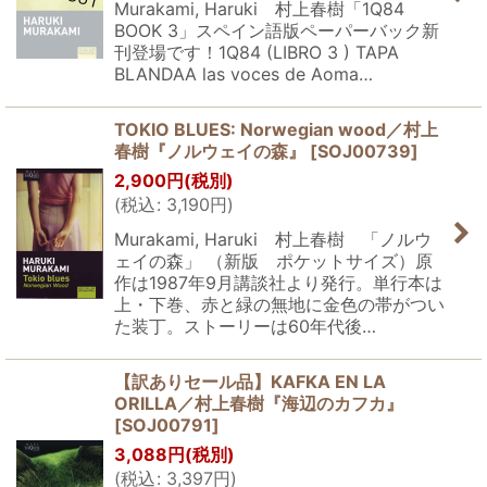
Murakami, Haruki 村上春樹「1Q84
BOOK 3」スペイン語版ペーパーバック新
刊登場です！1Q84 (LIBRO 3 ) TAPA
BLANDAA las voces de Aoma…
TOKIO BLUES: Norwegian wood／村上
春樹『ノルウェイの森』
[
SOJ00739
]
2,900
円
(税別)
(
税込
:
3,190
円
)
Murakami, Haruki 村上春樹 「ノルウ
ェイの森」 （新版 ポケットサイズ）原
作は1987年9月講談社より発行。単行本は
上・下巻、赤と緑の無地に金色の帯がつい
た装丁。ストーリーは60年代後…
【訳ありセール品】KAFKA EN LA
ORILLA／村上春樹『海辺のカフカ』
[
SOJ00791
]
3,088
円
(税別)
(
税込
:
3,397
円
)