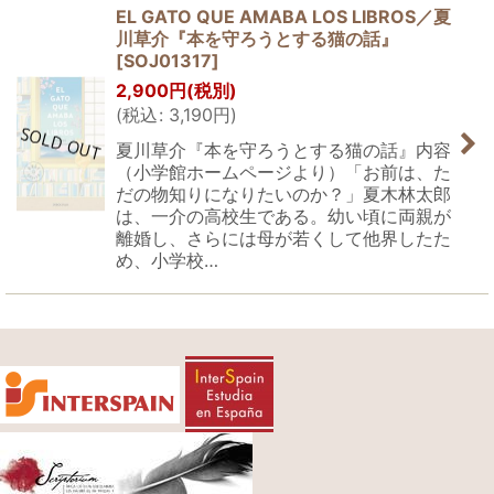
EL GATO QUE AMABA LOS LIBROS／夏
川草介『本を守ろうとする猫の話』
[
SOJ01317
]
2,900
円
(税別)
(
税込
:
3,190
円
)
夏川草介『本を守ろうとする猫の話』内容
（小学館ホームページより）「お前は、た
だの物知りになりたいのか？」夏木林太郎
は、一介の高校生である。幼い頃に両親が
離婚し、さらには母が若くして他界したた
め、小学校…