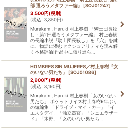
部 遷ろうメタファー編』
[
SOJ01247
]
3,500
円
(税別)
(
税込
:
3,850
円
)
Murakami, Haruki 村上春樹 「騎士団長殺
し：第2部遷ろうメタファー編」 村上春樹
の長編小説『騎士団長殺し』を「穴」を鍵
に、物語に潜むセクシュアリティを読み解
く本格評論!作品中に張り巡ら…
HOMBRES SIN MUJERES／村上春樹『女
のいない男たち』
[
SOJ01086
]
2,900
円
(税別)
(
税込
:
3,190
円
)
Murakami, Haruki 村上春樹「女のいない
男たち」 ポケットサイズ村上春樹9年ぶり
の短編集 「ドライブ・マイ・カー」「イ
エスタデイ」「独立器官」「シェエラザー
ド」「木野」「女のいない男たち…