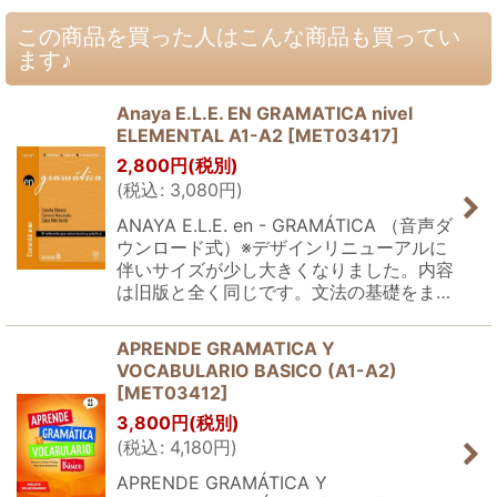
この商品を買った人はこんな商品も買ってい
ます♪
Anaya E.L.E. EN GRAMATICA nivel
ELEMENTAL A1-A2
[
MET03417
]
2,800
円
(税別)
(
税込
:
3,080
円
)
ANAYA E.L.E. en - GRAMÁTICA （音声ダ
ウンロード式）※デザインリニューアルに
伴いサイズが少し大きくなりました。内容
は旧版と全く同じです。文法の基礎をま…
APRENDE GRAMATICA Y
VOCABULARIO BASICO (A1-A2)
[
MET03412
]
3,800
円
(税別)
(
税込
:
4,180
円
)
APRENDE GRAMÁTICA Y