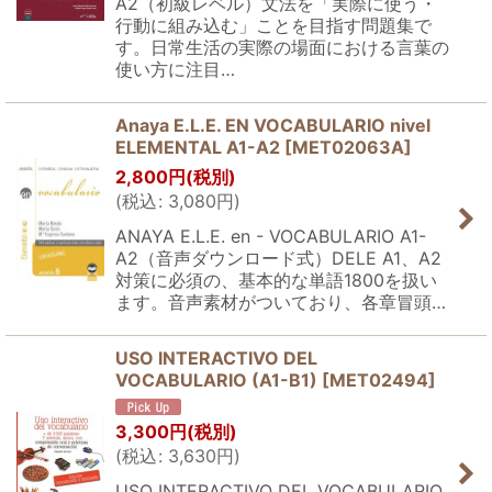
A2（初級レベル）文法を「実際に使う・
行動に組み込む」ことを目指す問題集で
す。日常生活の実際の場面における言葉の
使い方に注目…
Anaya E.L.E. EN VOCABULARIO nivel
ELEMENTAL A1-A2
[
MET02063A
]
2,800
円
(税別)
(
税込
:
3,080
円
)
ANAYA E.L.E. en - VOCABULARIO A1-
A2（音声ダウンロード式）DELE A1、A2
対策に必須の、基本的な単語1800を扱い
ます。音声素材がついており、各章冒頭…
USO INTERACTIVO DEL
VOCABULARIO (A1-B1)
[
MET02494
]
3,300
円
(税別)
(
税込
:
3,630
円
)
USO INTERACTIVO DEL VOCABULARIO