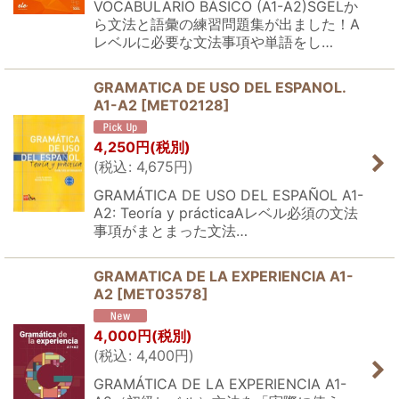
VOCABULARIO BÁSICO (A1-A2)SGELか
ら文法と語彙の練習問題集が出ました！A
レベルに必要な文法事項や単語をし…
GRAMATICA DE USO DEL ESPANOL.
A1-A2
[
MET02128
]
4,250
円
(税別)
(
税込
:
4,675
円
)
GRAMÁTICA DE USO DEL ESPAÑOL A1-
A2: Teoría y prácticaAレベル必須の文法
事項がまとまった文法…
GRAMATICA DE LA EXPERIENCIA A1-
A2
[
MET03578
]
4,000
円
(税別)
(
税込
:
4,400
円
)
GRAMÁTICA DE LA EXPERIENCIA A1-