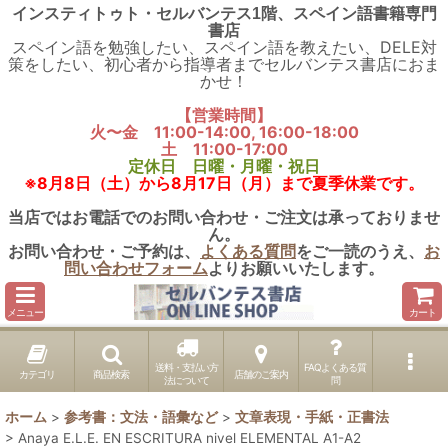
インスティトゥト・セルバンテス1階、スペイン語書籍専門
書店
スペイン語を勉強したい、スペイン語を教えたい、DELE対
策をしたい、初心者から指導者までセルバンテス書店におま
かせ！
【営業時間】
火〜金 11:00-14:00, 16:00-18:00
土 11:00-17:00
定休日 日曜・月曜・祝日
※8月8日（土）から8月17日（月）まで夏季休業です。
当店ではお電話でのお問い合わせ・ご注文は承っておりませ
ん。
お問い合わせ・ご予約は、
よくある質問
をご一読のうえ、
お
問い合わせフォーム
よりお願いいたします。
メニュー
カート
送料・支払い方
FAQよくある質
カテゴリ
商品検索
店舗のご案内
法について
問
ホーム
>
参考書：文法・語彙など
>
文章表現・手紙・正書法
>
Anaya E.L.E. EN ESCRITURA nivel ELEMENTAL A1-A2