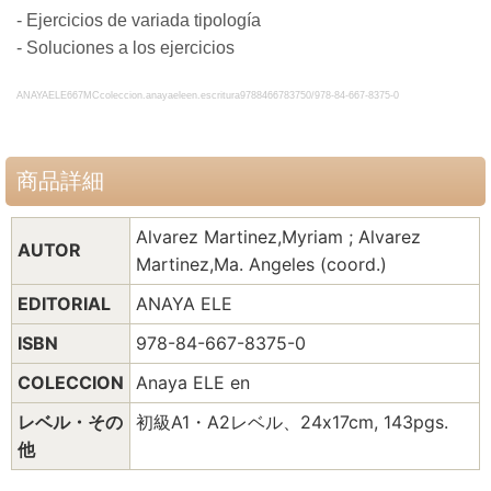
- Ejercicios de variada tipología
- Soluciones a los ejercicios
ANAYAELE667MCcoleccion.anayaeleen.escritura9788466783750/978-84-667-8375-0
商品詳細
Alvarez Martinez,Myriam ; Alvarez
AUTOR
Martinez,Ma. Angeles (coord.)
EDITORIAL
ANAYA ELE
ISBN
978-84-667-8375-0
COLECCION
Anaya ELE en
レベル・その
初級A1・A2レベル、24x17cm, 143pgs.
他