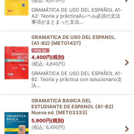
(
税込
:
4,675
円
)
GRAMÁTICA DE USO DEL ESPAÑOL A1-
A2: Teoría y prácticaAレベル必須の文法
事項がまとまった文法…
GRAMATICA DE USO DEL ESPANOL.
(A1-B2)
[
MET01427
]
4,400
円
(税別)
(
税込
:
4,840
円
)
GRAMÁTICA DE USO DEL ESPAÑOL A1-
B2. Teoría y práctica con solucionario文
法…
GRAMATICA BASICA DEL
ESTUDIANTE DE ESPANOL (A1-B2)
Nueva ed.
[
MET03333
]
5,900
円
(税別)
(
税込
:
6,490
円
)