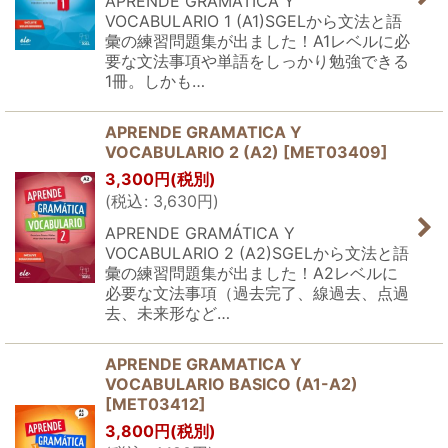
APRENDE GRAMÁTICA Y
VOCABULARIO 1 (A1)SGELから文法と語
彙の練習問題集が出ました！A1レベルに必
要な文法事項や単語をしっかり勉強できる
1冊。しかも…
APRENDE GRAMATICA Y
VOCABULARIO 2 (A2)
[
MET03409
]
3,300
円
(税別)
(
税込
:
3,630
円
)
APRENDE GRAMÁTICA Y
VOCABULARIO 2 (A2)SGELから文法と語
彙の練習問題集が出ました！A2レベルに
必要な文法事項（過去完了、線過去、点過
去、未来形など…
APRENDE GRAMATICA Y
VOCABULARIO BASICO (A1-A2)
[
MET03412
]
3,800
円
(税別)