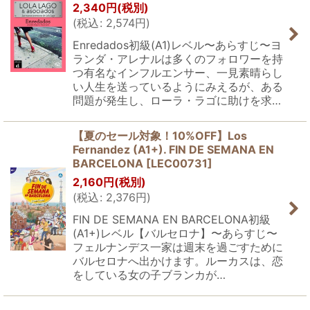
2,340
円
(税別)
(
税込
:
2,574
円
)
Enredados初級(A1)レベル〜あらすじ〜ヨ
ランダ・アレナルは多くのフォロワーを持
つ有名なインフルエンサー、一見素晴らし
い人生を送っているようにみえるが、ある
問題が発生し、ローラ・ラゴに助けを求…
【夏のセール対象！10%OFF】Los
Fernandez (A1+). FIN DE SEMANA EN
BARCELONA
[
LEC00731
]
2,160
円
(税別)
(
税込
:
2,376
円
)
FIN DE SEMANA EN BARCELONA初級
(A1+)レベル【バルセロナ】〜あらすじ〜
フェルナンデス一家は週末を過ごすために
バルセロナへ出かけます。ルーカスは、恋
をしている女の子ブランカが…