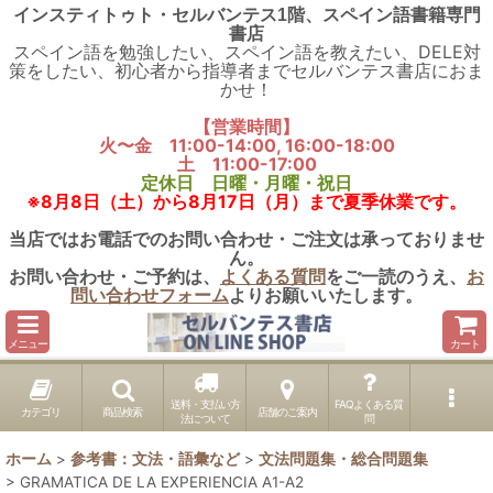
インスティトゥト・セルバンテス1階、スペイン語書籍専門
書店
スペイン語を勉強したい、スペイン語を教えたい、DELE対
策をしたい、初心者から指導者までセルバンテス書店におま
かせ！
【営業時間】
火〜金 11:00-14:00, 16:00-18:00
土 11:00-17:00
定休日 日曜・月曜・祝日
※8月8日（土）から8月17日（月）まで夏季休業です。
当店ではお電話でのお問い合わせ・ご注文は承っておりませ
ん。
お問い合わせ・ご予約は、
よくある質問
をご一読のうえ、
お
問い合わせフォーム
よりお願いいたします。
メニュー
カート
送料・支払い方
FAQよくある質
カテゴリ
商品検索
店舗のご案内
法について
問
ホーム
>
参考書：文法・語彙など
>
文法問題集・総合問題集
>
GRAMATICA DE LA EXPERIENCIA A1-A2