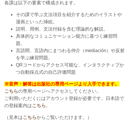
各課は以下の要素で構成されます。
その課で学ぶ文法項目を紹介するためのイラストや
漫画といった挿絵。
説明、用例、文法付録を含む理論的な解説。
具体的なコミュニケーション能力に基づく練習問
題。
言語間、言語内にまつわる
仲介（mediación）や反射
を学ぶ練習問題。
QRコードからアクセス可能な、インタラクティブか
つ自動採点式の自己評価問題
※音声・解答は出版社の専用ページより入手できます。
こちら
の専用ページへアクセスしてください。
ご利用いただくにはアカウント登録が必要です。日本語で
の登録案内は
こちら
。
（
見本は
こちら
からご覧いただけます。
）