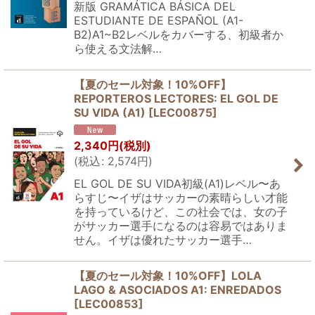
新版 GRAMÁTICA BÁSICA DEL
ESTUDIANTE DE ESPAÑOL (A1-
B2)A1~B2レベルをカバーする、初級者か
ら使える文法解…
【夏のセール対象！10%OFF】
REPORTEROS LECTORES: EL GOL DE
SU VIDA (A1)
[
LEC00875
]
2,340
円
(税別)
(
税込
:
2,574
円
)
EL GOL DE SU VIDA初級(A1)レベル〜あ
らすじ〜イザはサッカーの素晴らしい才能
を持っているけど、この社会では、女の子
がサッカー選手になるのは容易ではありま
せん。イザは優れたサッカー選手…
【夏のセール対象！10%OFF】LOLA
LAGO & ASOCIADOS A1: ENREDADOS
[
LEC00853
]