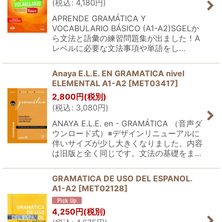
(
税込
:
4,180
円
)
APRENDE GRAMÁTICA Y
VOCABULARIO BÁSICO (A1-A2)SGELか
ら文法と語彙の練習問題集が出ました！A
レベルに必要な文法事項や単語をし…
Anaya E.L.E. EN GRAMATICA nivel
ELEMENTAL A1-A2
[
MET03417
]
2,800
円
(税別)
(
税込
:
3,080
円
)
ANAYA E.L.E. en - GRAMÁTICA （音声ダ
ウンロード式）※デザインリニューアルに
伴いサイズが少し大きくなりました。内容
は旧版と全く同じです。文法の基礎をま…
GRAMATICA DE USO DEL ESPANOL.
A1-A2
[
MET02128
]
4,250
円
(税別)