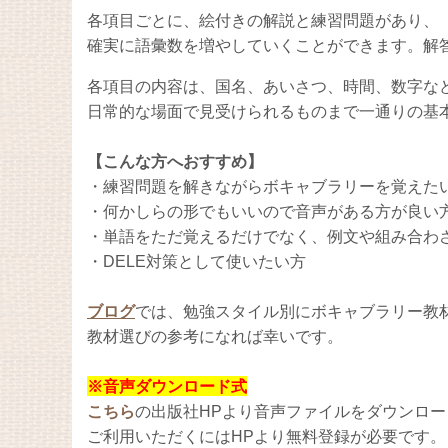
各項目ごとに、絵付きの解説と練習問題があり、
確実に語彙数を増やしていくことができます。解
各項目の内容は、国名、あいさつ、時間、数字な
日常的な場面で見受けられるものまで一通りの基
【こんな方へおすすめ】
・練習問題を解きながらボキャブラリーを覚えた
・何かしらの形でもいいので音声がある方が良い
・単語をただ覚えるだけでなく、例文や組み合わ
・DELE対策として使いたい方
ブログ
では、勉強スタイル別にボキャブラリー教
教材選びの参考になれば幸いです。
※音声ダウンロード式
こちら
の
出版社HPより音声ファイルをダウンロ
ご利用いただくにはHPより無料登録が必要です。