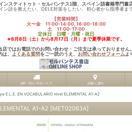
インスティトゥト・セルバンテス1階、スペイン語書籍専門書
イン語を教えたい、DELE対策をしたい、初心者から指導者ま
【営業時間】
火〜金 11:00-14:00, 16:00-18:00
土 11:00-17:00
定休日 日曜・月曜・祝日
※8月8日（土）から8月17日（月）まで夏季休業です。
当店ではお電話でのお問い合わせ・ご注文は承っておりません
約は、
よくある質問
をご一読のうえ、
お問い合わせフォーム
よ
送料・支払い方法について
店舗のご案内
ya E.L.E. EN VOCABULARIO nivel ELEMENTAL A1-A2
 ELEMENTAL A1-A2
[
MET02063A
]