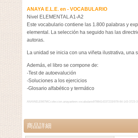
ANAYA E.L.E. en
- VOCABULARIO
Nivel ELEMENTAL A1-A2
Este vocabulario contiene las 1.800 palabras y exp
elemental. La selección ha seguido has las directri
autoras.
La unidad se inicia con una viñeta ilustrativa, una
Además, el libro se compone de:
-Test de autoevalución
-Soluciones a los ejercicios
-Glosario alfabético y termático
ANAYAELE667MCcoleccion.anayaeleen.vocabulario9788414337233/978-84-143-3723-3
商品詳細