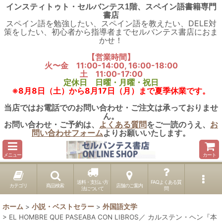
インスティトゥト・セルバンテス1階、スペイン語書籍専門
書店
スペイン語を勉強したい、スペイン語を教えたい、DELE対
策をしたい、初心者から指導者までセルバンテス書店におま
かせ！
【営業時間】
火〜金 11:00-14:00, 16:00-18:00
土 11:00-17:00
定休日 日曜・月曜・祝日
※8月8日（土）から8月17日（月）まで夏季休業です。
当店ではお電話でのお問い合わせ・ご注文は承っておりませ
ん。
お問い合わせ・ご予約は、
よくある質問
をご一読のうえ、
お
問い合わせフォーム
よりお願いいたします。
メニュー
カート
送料・支払い方
FAQよくある質
カテゴリ
商品検索
店舗のご案内
法について
問
ホーム
>
小説・ベストセラー
>
外国語文学
>
EL HOMBRE QUE PASEABA CON LIBROS／ カルステン・ヘン『本