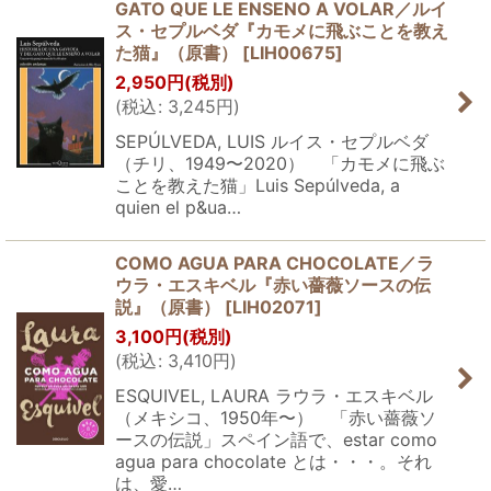
GATO QUE LE ENSENO A VOLAR／ルイ
ス・セプルベダ『カモメに飛ぶことを教え
た猫』（原書）
[
LIH00675
]
2,950
円
(税別)
(
税込
:
3,245
円
)
SEPÚLVEDA, LUIS ルイス・セプルベダ
（チリ、1949〜2020） 「カモメに飛ぶ
ことを教えた猫」Luis Sepúlveda, a
quien el p&ua…
COMO AGUA PARA CHOCOLATE／ラ
ウラ・エスキベル『赤い薔薇ソースの伝
説』（原書）
[
LIH02071
]
3,100
円
(税別)
(
税込
:
3,410
円
)
ESQUIVEL, LAURA ラウラ・エスキベル
（メキシコ、1950年〜） 「赤い薔薇ソ
ースの伝説」スペイン語で、estar como
agua para chocolate とは・・・。それ
は、愛…