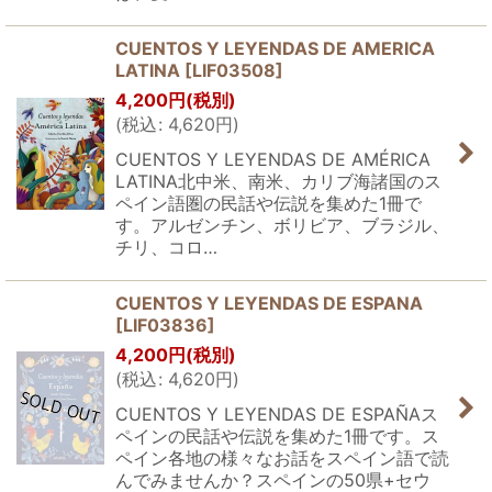
CUENTOS Y LEYENDAS DE AMERICA
LATINA
[
LIF03508
]
4,200
円
(税別)
(
税込
:
4,620
円
)
CUENTOS Y LEYENDAS DE AMÉRICA
LATINA北中米、南米、カリブ海諸国のス
ペイン語圏の民話や伝説を集めた1冊で
す。アルゼンチン、ボリビア、ブラジル、
チリ、コロ…
CUENTOS Y LEYENDAS DE ESPANA
[
LIF03836
]
4,200
円
(税別)
(
税込
:
4,620
円
)
CUENTOS Y LEYENDAS DE ESPAÑAス
ペインの民話や伝説を集めた1冊です。ス
ペイン各地の様々なお話をスペイン語で読
んでみませんか？スペインの50県+セウ