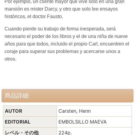
Por ejemplo, un cliente mayor que vive solo en una gran
mansión es mister Darcy, y otro que solo lee ensayos
históricos, el doctor Fausto.
Cuando pierde su trabajo de forma inesperada, será
necesario el poder de los libros y el de una niña de nueve
años para que todos, incluido el propio Carl, encuentren el
coraje para superar sus problemas y acercarse unos a
otros.
商品詳細
AUTOR
Carsten, Henn
EDITORIAL
EMBOLSILLO MAEVA
レベル・その他
224p.