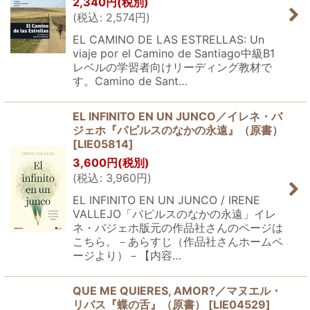
2,340
円
(税別)
(
税込
:
2,574
円
)
EL CAMINO DE LAS ESTRELLAS: Un
viaje por el Camino de Santiago中級B1
レベルの学習者向けリーディング教材で
す。Camino de Sant…
EL INFINITO EN UN JUNCO／イレネ・バ
ジェホ『パピルスのなかの永遠』（原書）
[
LIE05814
]
3,600
円
(税別)
(
税込
:
3,960
円
)
EL INFINITO EN UN JUNCO / IRENE
VALLEJO「パピルスのなかの永遠」イレ
ネ・バジェホ版元の作品社さんのページは
こちら。－あらすじ（作品社さんホームペ
ージより）－【内容…
QUE ME QUIERES, AMOR?／マヌエル・
リバス『蝶の舌』（原書）
[
LIE04529
]