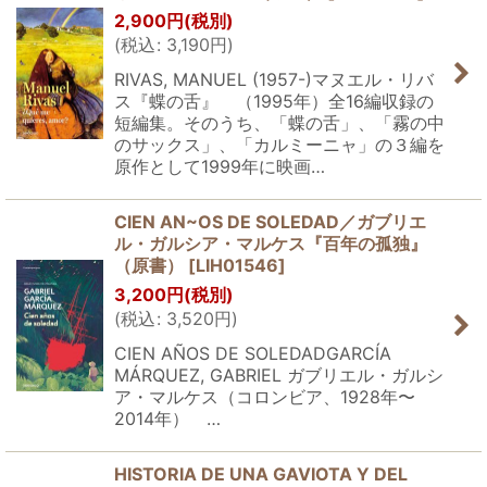
2,900
円
(税別)
(
税込
:
3,190
円
)
RIVAS, MANUEL (1957-)マヌエル・リバ
ス『蝶の舌』 （1995年）全16編収録の
短編集。そのうち、「蝶の舌」、「霧の中
のサックス」、「カルミーニャ」の３編を
原作として1999年に映画…
CIEN AN~OS DE SOLEDAD／ガブリエ
ル・ガルシア・マルケス『百年の孤独』
（原書）
[
LIH01546
]
3,200
円
(税別)
(
税込
:
3,520
円
)
CIEN AÑOS DE SOLEDADGARCÍA
MÁRQUEZ, GABRIEL ガブリエル・ガルシ
ア・マルケス（コロンビア、1928年〜
2014年） …
HISTORIA DE UNA GAVIOTA Y DEL