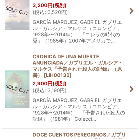
3,200
円
(税別)
(
税込
:
3,520
円
)
GARCÍA MÁRQUEZ, GABRIEL ガブリエ
ル・ガルシア・マルケス（コロンビア、
1928年〜2014年） 「コレラの時代の
愛」（1985年）2007年アメリカで…
CRONICA DE UNA MUERTE
ANUNCIADA／ガブリエル・ガルシア・
マルケス『予告された殺人の記録』（原
書）
[
LIH00132
]
2,900
円
(税別)
(
税込
:
3,190
円
)
GARCÍA MÁRQUEZ, GABRIEL ガブリエ
ル・ガルシア・マルケス（コロンビア、
1928年〜2014年） 「予告された殺人の
記録」（1981年） Colecci…
DOCE CUENTOS PEREGRINOS／ガブリ