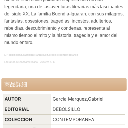
legendaria, una de las aventuras literarias más fascinantes
del siglo XX. La familia Buendía-Iguarán, con sus milagros,
fantasías, obsesiones, tragedias, incestos, adulterios,
rebeldías, descubrimiento y condenas, representa al
mismo tiempo el mito y la historia, tragedia y el amor del
mundo entero.
LIHcolombiana.gabrielgarciamarquez.debolsillocontemporanea
Literatura hispanoamericana - Autores G-G
商品詳細
AUTOR
Garcia Marquez,Gabriel
EDITORIAL
DEBOLSILLO
COLECCION
CONTEMPORANEA