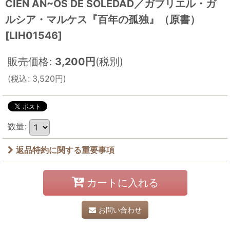
CIEN AN~OS DE SOLEDAD／ガブリエル・ガ
ルシア・マルケス『百年の孤独』（原書）
[
LIH01546
]
販売価格
:
3,200
円
(税別)
(
税込
:
3,520
円
)
数量
:
返品特約に関する重要事項
カートに入れる
お問い合わせ