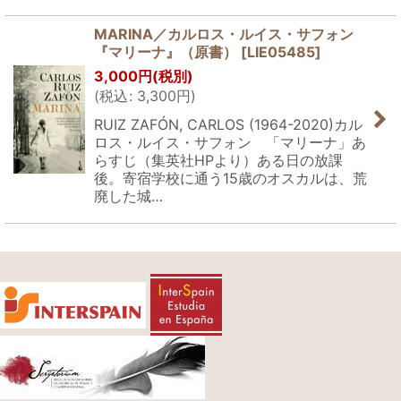
MARINA／カルロス・ルイス・サフォン
『マリーナ』（原書）
[
LIE05485
]
3,000
円
(税別)
(
税込
:
3,300
円
)
RUIZ ZAFÓN, CARLOS (1964-2020)カル
ロス・ルイス・サフォン 「マリーナ」あ
らすじ（集英社HPより）ある日の放課
後。寄宿学校に通う15歳のオスカルは、荒
廃した城…