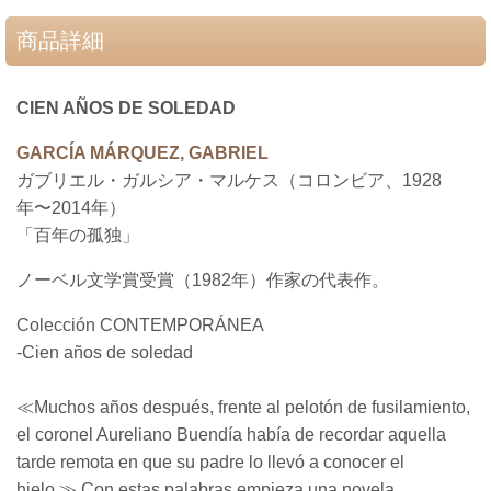
商品詳細
CIEN AÑOS DE SOLEDAD
GARCÍA MÁRQUEZ, GABRIEL
ガブリエル・ガルシア・マルケス（コロンビア、1928
年〜2014年）
「百年の孤独」
ノーベル文学賞受賞（1982年）作家の代表作。
Colección CONTEMPORÁNEA
-Cien años de soledad
≪Muchos años después, frente al pelotón de fusilamiento,
el coronel Aureliano Buendía había de recordar aquella
tarde remota en que su padre lo llevó a conocer el
hielo.≫
Con estas palabras empieza una novela