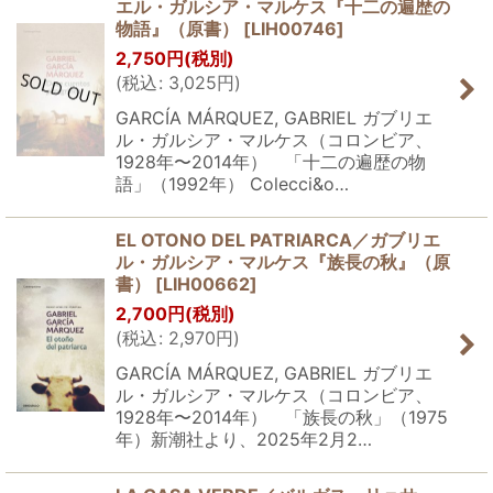
エル・ガルシア・マルケス『十二の遍歴の
物語』（原書）
[
LIH00746
]
2,750
円
(税別)
(
税込
:
3,025
円
)
GARCÍA MÁRQUEZ, GABRIEL ガブリエ
ル・ガルシア・マルケス（コロンビア、
1928年〜2014年） 「十二の遍歴の物
語」（1992年） Colecci&o…
EL OTONO DEL PATRIARCA／ガブリエ
ル・ガルシア・マルケス『族長の秋』（原
書）
[
LIH00662
]
2,700
円
(税別)
(
税込
:
2,970
円
)
GARCÍA MÁRQUEZ, GABRIEL ガブリエ
ル・ガルシア・マルケス（コロンビア、
1928年〜2014年） 「族長の秋」（1975
年）新潮社より、2025年2月2…