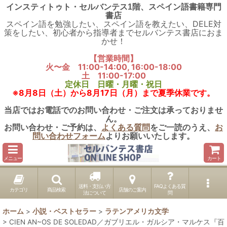
インスティトゥト・セルバンテス1階、スペイン語書籍専門
書店
スペイン語を勉強したい、スペイン語を教えたい、DELE対
策をしたい、初心者から指導者までセルバンテス書店におま
かせ！
【営業時間】
火〜金 11:00-14:00, 16:00-18:00
土 11:00-17:00
定休日 日曜・月曜・祝日
※8月8日（土）から8月17日（月）まで夏季休業です。
当店ではお電話でのお問い合わせ・ご注文は承っておりませ
ん。
お問い合わせ・ご予約は、
よくある質問
をご一読のうえ、
お
問い合わせフォーム
よりお願いいたします。
メニュー
カート
送料・支払い方
FAQよくある質
カテゴリ
商品検索
店舗のご案内
法について
問
ホーム
>
小説・ベストセラー
>
ラテンアメリカ文学
>
CIEN AN~OS DE SOLEDAD／ガブリエル・ガルシア・マルケス『百