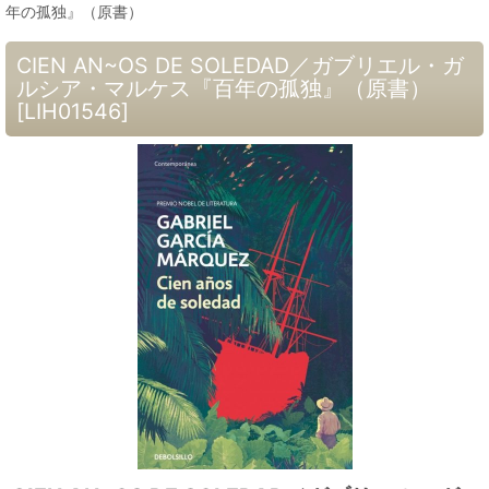
年の孤独』（原書）
CIEN AN~OS DE SOLEDAD／ガブリエル・ガ
ルシア・マルケス『百年の孤独』（原書）
[
LIH01546
]