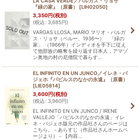
LA CASA VERDE／バルガス・リョサ
『緑の家』（原書）
[
LIH02050
]
3,350
円
(税別)
(
税込
:
3,685
円
)
VARGAS LLOSA, MARIO マリオ・バルガ
ス・リョサ（ペルー、1936〜） 「緑の
家」 （1966年）インディオを手下に従え
て他部族の略奪を繰り返す日本人，アマゾ
ン奥地の村の尼僧院で暮らす…
EL INFINITO EN UN JUNCO／イレネ・バ
ジェホ『パピルスのなかの永遠』（原書）
[
LIE05814
]
3,600
円
(税別)
(
税込
:
3,960
円
)
EL INFINITO EN UN JUNCO / IRENE
VALLEJO「パピルスのなかの永遠」イレ
ネ・バジェホ版元の作品社さんのページは
こちら。－あらすじ（作品社さんホームペ
ージより）－【内容…