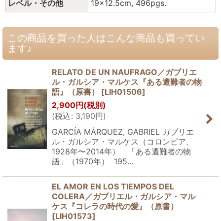
レベル・その他
19x12.5cm, 496pgs.
この商品を買った人はこんな商品も買ってい
ます♪
RELATO DE UN NAUFRAGO／ガブリエ
ル・ガルシア・マルケス『ある遭難者の物
語』（原書）
[
LIH01506
]
2,900
円
(税別)
(
税込
:
3,190
円
)
GARCÍA MÁRQUEZ, GABRIEL ガブリエ
ル・ガルシア・マルケス（コロンビア、
1928年〜2014年） 「ある遭難者の物
語」（1970年） 195…
EL AMOR EN LOS TIEMPOS DEL
COLERA／ガブリエル・ガルシア・マル
ケス『コレラの時代の愛』（原書）
[
LIH01573
]