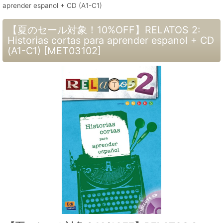
aprender espanol + CD (A1-C1)
【夏のセール対象！10%OFF】RELATOS 2:
Historias cortas para aprender espanol + CD
(A1-C1)
[
MET03102
]