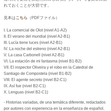
れておくことが大切です。
見本は
こちら
（PDFファイル）
I. La comercial de Olot (nivel A1-A2)
II. El verano del mundial (nivel A2-B1)
III. Lucía tiene luces (nivel A2-B1)
IV. La noche del estreno
(nivel A2-B1)
V. La casa Carbonell
(nivel A2-B1)
VI. La estación de mi fantasma (nivel B1-B2)
VII. El inspector Oliveira y el robo en la Catedral de
Santiago de Compostela
(nivel B1-B2)
VIII. El agente secreto
(nivel B2-C1)
IX. Así fue (nivel B2-C1)
X. Lenguas
(nivel B2-C1)
- Historias variadas, de una temática diferente, redactados
por autores con experiencia en la enseñanza de español.