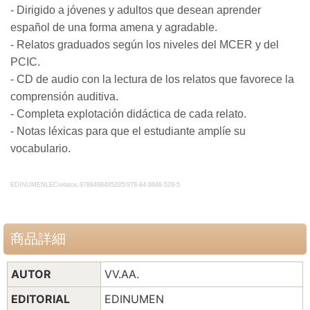
- Dirigido a jóvenes y adultos que desean aprender
español de una forma amena y agradable.
- Relatos graduados según los niveles del MCER y del
PCIC.
- CD de audio con la lectura de los relatos que favorece la
comprensión auditiva.
- Completa explotación didáctica de cada relato.
- Notas léxicas para que el estudiante amplíe su
vocabulario.
EDINUMENLECrelatos.9788498485295/978-84-9848-529-5
商品詳細
AUTOR
VV.AA.
EDITORIAL
EDINUMEN