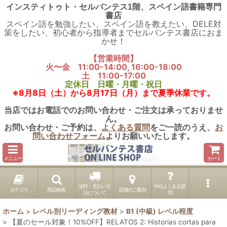
インスティトゥト・セルバンテス1階、スペイン語書籍専門
書店
スペイン語を勉強したい、スペイン語を教えたい、DELE対
策をしたい、初心者から指導者までセルバンテス書店におま
かせ！
【営業時間】
火〜金 11:00-14:00, 16:00-18:00
土 11:00-17:00
定休日 日曜・月曜・祝日
※8月8日（土）から8月17日（月）まで夏季休業です。
当店ではお電話でのお問い合わせ・ご注文は承っておりませ
ん。
お問い合わせ・ご予約は、
よくある質問
をご一読のうえ、
お
問い合わせフォーム
よりお願いいたします。
メニュー
カート
送料・支払い方
FAQよくある質
カテゴリ
商品検索
店舗のご案内
法について
問
ホーム
>
レベル別リーディング教材
>
B1 (中級) レベル程度
>
【夏のセール対象！10%OFF】RELATOS 2: Historias cortas para