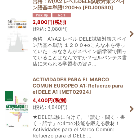
合格！A1/A2 レベルDELE試験対策スペイ
ン語基本単語1200+α
[
EDJ00530
]
2,800
円
(税別)
(
税込
:
3,080
円
)
合格！A1/A2 レベル DELE試験対策スペイ
ン語基本単語 １２００+αこんな本を待っ
ていた！みなさんがスペイン語学習で困っ
ていることはなんですか？セルバンテス書
店に来られる学習者の皆さ…
ACTIVIDADES PARA EL MARCO
COMUN EUROPEO A1: Refuerzo para
el DELE A1
[
MET02924
]
4,400
円
(税別)
(
税込
:
4,840
円
)
★DELE試験に向けて、「読む・聞く・書
く・話す」の4つの技能を鍛える教材！
Actividades para el Marco Común:
Refuerzo para el DELE …