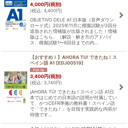
4,000
円
(税別)
(
税込
:
4,400
円
)
OBJETIVO DELE A1 日本版（音声ダウン
ロード式）2025年11月に模擬試験が2回分
追加された増補版が出版されました！増補
版はこちら。（解説・解き方のアドバイ
ス、模擬試験1〜6回目までの内…
【おすすめ！】AHORA TU! できたね！ス
ペイン語 A1
[
EDJ00519
]
3,400
円
(税別)
(
税込
:
3,740
円
)
¡AHORA TÚ! できたね！スペイン語 A1日
本ではじめての日本語の説明が付属してい
て、かつCEFR準拠の教科書！スペイン語
で「できたね！」を目指す実践的な内容が
特徴です…