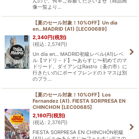
んので、何卒ご容赦くださいませ（商品画
像一覧より…
【夏のセール対象！10%OFF】Un dia
en…MADRID (A1)
[
LEC00689
]
2,340
円
(税別)
(
税込
:
2,574
円
)
Un día en... MADRID初級レベル(A1)レベ
ル【マドリ－ド】〜あらすじ〜初めてのマ
ドリード。ダイアンはRastro（蚤の市）に
行きたいのにボーイフレンドのトマスは別
のプラ…
【夏のセール対象！10%OFF】Los
Fernandez (A1). FIESTA SORPRESA EN
CHINCHON
[
LEC00685
]
2,160
円
(税別)
(
税込
:
2,376
円
)
FIESTA SORPRESA EN CHINCHÓN初級
(A1)レベル〜あらすじ〜フェルナンデスの