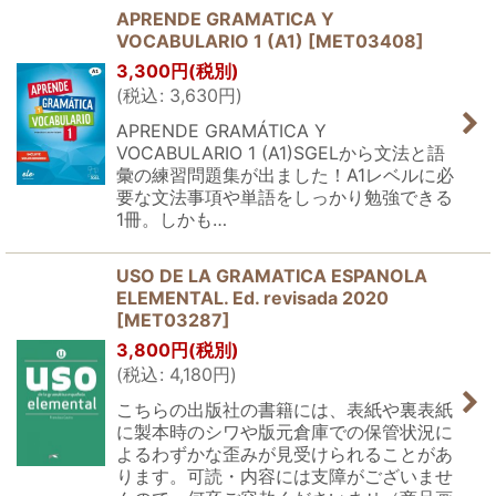
APRENDE GRAMATICA Y
VOCABULARIO 1 (A1)
[
MET03408
]
3,300
円
(税別)
(
税込
:
3,630
円
)
APRENDE GRAMÁTICA Y
VOCABULARIO 1 (A1)SGELから文法と語
彙の練習問題集が出ました！A1レベルに必
要な文法事項や単語をしっかり勉強できる
1冊。しかも…
USO DE LA GRAMATICA ESPANOLA
ELEMENTAL. Ed. revisada 2020
[
MET03287
]
3,800
円
(税別)
(
税込
:
4,180
円
)
こちらの出版社の書籍には、表紙や裏表紙
に製本時のシワや版元倉庫での保管状況に
よるわずかな歪みが見受けられることがあ
ります。可読・内容には支障がございませ