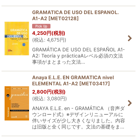
GRAMATICA DE USO DEL ESPANOL.
A1-A2
[
MET02128
]
4,250
円
(税別)
(
税込
:
4,675
円
)
GRAMÁTICA DE USO DEL ESPAÑOL A1-
A2: Teoría y prácticaAレベル必須の文法
事項がまとまった文法…
Anaya E.L.E. EN GRAMATICA nivel
ELEMENTAL A1-A2
[
MET03417
]
2,800
円
(税別)
(
税込
:
3,080
円
)
ANAYA E.L.E. en - GRAMÁTICA （音声ダ
ウンロード式）※デザインリニューアルに
伴いサイズが少し大きくなりました。内容
は旧版と全く同じです。文法の基礎をま…