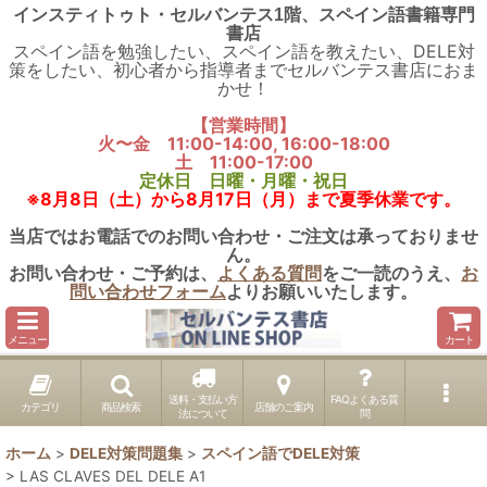
インスティトゥト・セルバンテス1階、スペイン語書籍専門
書店
スペイン語を勉強したい、スペイン語を教えたい、DELE対
策をしたい、初心者から指導者までセルバンテス書店におま
かせ！
【営業時間】
火〜金 11:00-14:00, 16:00-18:00
土 11:00-17:00
定休日 日曜・月曜・祝日
※8月8日（土）から8月17日（月）まで夏季休業です。
当店ではお電話でのお問い合わせ・ご注文は承っておりませ
ん。
お問い合わせ・ご予約は、
よくある質問
をご一読のうえ、
お
問い合わせフォーム
よりお願いいたします。
メニュー
カート
送料・支払い方
FAQよくある質
カテゴリ
商品検索
店舗のご案内
法について
問
ホーム
>
DELE対策問題集
>
スペイン語でDELE対策
>
LAS CLAVES DEL DELE A1