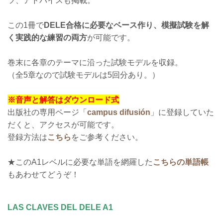
ツ、アドバイスも掲載。
この1冊で
DELE合格に必要なベース作り、模擬試験を解
く実践的な練習の両方
が可能です。
巻末に各章のテーマに沿った試験モデルを収録。
（全5章なので試験モデルは5回分あり。）
※音声と解答はダウンロード式
出版社の専用ページ「
campus difusión
」に登録していた
だくと、アクセスが可能です。
登録方法は
こちら
をご参考ください。
★このA1レベルに必要な単語を網羅した
こちらの単語帳
もあわせてどうぞ！
LAS CLAVES DEL DELE A1