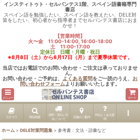
インスティトゥト・セルバンテス1階、スペイン語書籍専門
書店
スペイン語を勉強したい、スペイン語を教えたい、DELE対
策をしたい、初心者から指導者までセルバンテス書店におま
かせ！
【営業時間】
火〜金 11:00-14:00, 16:00-18:00
土 11:00-17:00
定休日 日曜・月曜・祝日
※8月8日（土）から8月17日（月）まで夏季休業です。
当店ではお電話でのお問い合わせ・ご注文は承っておりませ
ん。
お問い合わせ・ご予約は、
よくある質問
をご一読のうえ、
お
問い合わせフォーム
よりお願いいたします。
メニュー
カート
送料・支払い方
FAQよくある質
カテゴリ
商品検索
店舗のご案内
法について
問
ホーム
>
DELE対策問題集
>
参考書：文法・語彙など