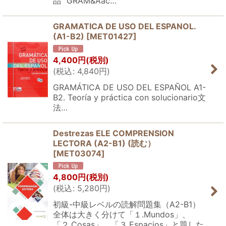
品 "GRAM&Aac…
GRAMATICA DE USO DEL ESPANOL.
(A1-B2)
[
MET01427
]
4,400
円
(税別)
(
税込
:
4,840
円
)
GRAMÁTICA DE USO DEL ESPAÑOL A1-
B2. Teoría y práctica con solucionario文
法…
Destrezas ELE COMPRENSION
LECTORA (A2-B1) (読む）
[
MET03074
]
4,800
円
(税別)
(
税込
:
5,280
円
)
初級-中級レベルの読解問題集（A2-B1）
全体は大きく分けて「１.Mundos」、
「２.Cosas」、「３.Espacios」と題した