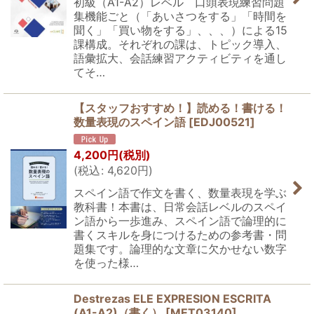
初級（A1-A2）レベル 口頭表現練習問題
集機能ごと（「あいさつをする」「時間を
聞く」「買い物をする」、、、）による15
課構成。それぞれの課は、トピック導入、
語彙拡大、会話練習アクティビティを通し
てそ…
【スタッフおすすめ！】読める！書ける！
数量表現のスペイン語
[
EDJ00521
]
4,200
円
(税別)
(
税込
:
4,620
円
)
スペイン語で作文を書く、数量表現を学ぶ
教科書！本書は、日常会話レベルのスペイ
ン語から一歩進み、スペイン語で論理的に
書くスキルを身につけるための参考書・問
題集です。論理的な文章に欠かせない数字
を使った様…
Destrezas ELE EXPRESION ESCRITA
(A1-A2)（書く）
[
MET03140
]