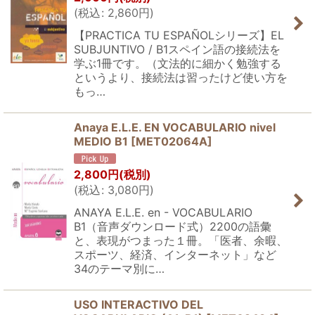
(
税込
:
2,860
円
)
【PRACTICA TU ESPAÑOLシリーズ】EL
SUBJUNTIVO / B1スペイン語の接続法を
学ぶ1冊です。（文法的に細かく勉強する
というより、接続法は習ったけど使い方を
もっ…
Anaya E.L.E. EN VOCABULARIO nivel
MEDIO B1
[
MET02064A
]
2,800
円
(税別)
(
税込
:
3,080
円
)
ANAYA E.L.E. en - VOCABULARIO
B1（音声ダウンロード式）2200の語彙
と、表現がつまった１冊。「医者、余暇、
スポーツ、経済、インターネット」など
34のテーマ別に…
USO INTERACTIVO DEL