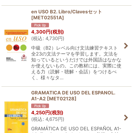
en USO B2. Libro/Clavesセット
[
MET02551A
]
4,300
円
(税別)
(
税込
:
4,730
円
)
中級（B2）レベル向け文法練習テキスト
全23の文法テーマを学習します。文法を
知っているというだけでは外国語はなかな
か使えないもの。この教材には、実際に使
える力（読解・聴解・会話）をつけるべ
く、様々なタ…
GRAMATICA DE USO DEL ESPANOL.
A1-A2
[
MET02128
]
4,250
円
(税別)
(
税込
:
4,675
円
)
GRAMÁTICA DE USO DEL ESPAÑOL A1-