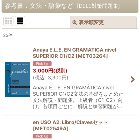
参考書：文法・語彙など
[
DELE対策問題集
]
表示順変更
閉じる
25
件
サブカテゴリ
:
Anaya E.L.E. EN GRAMATICA nivel
SUPERIOR C1/C2
[
MET03264
]
表示数
:
3,000
円
(税別)
並び順
:
(
税込
:
3,300
円
)
Anaya E.L.E. EN GRAMÁTICA nivel
絞り込む
SUPERIOR C1/C2文法の基礎をまとめた
文法解説・問題集。上級者（C1-C2）向
け。各項目ごとに、解説と練習問題が…
en USO A2. Libro/Clavesセット
[
MET02549A
]