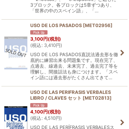
3ブロック。各ブロックは5章ずつあり、
「世界の中のスペイン語」、「…
USO DE LOS PASADOS
[
MET02956
]
3,100
円
(税別)
(
税込
:
3,410
円
)
USO DE LOS PASADOS直説法過去形を徹
底的に練習出来る問題集です。現在完了、
点過去、線過去、未来完了、過去完了等を
理解し、間接話法も身につけます。「スペ
イン語には過去形がたくさん出てきて…
USO DE LAS PERIFRASIS VERBALES
LIBRO / CLAVES セット
[
MET02813
]
4,100
円
(税別)
(
税込
:
4,510
円
)
USO DE LAS PERÍFRASIS VERBALESス