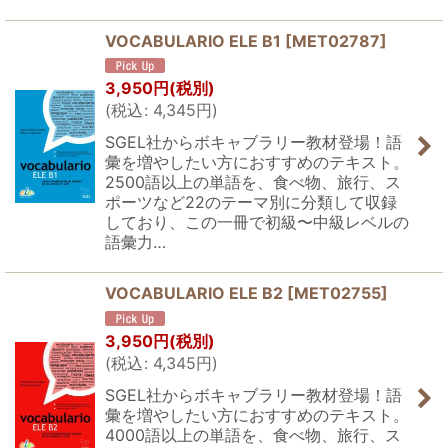
VOCABULARIO ELE B1
[
MET02787
]
3,950
円
(税別)
(
税込
:
4,345
円
)
SGEL社からボキャブラリー教材登場！語
彙を増やしたい方におすすめのテキスト。
2500語以上の単語を、食べ物、旅行、ス
ポーツなど22のテーマ別に分類して収録
しており、この一冊で初級〜中級レベルの
語彙力…
VOCABULARIO ELE B2
[
MET02755
]
3,950
円
(税別)
(
税込
:
4,345
円
)
SGEL社からボキャブラリー教材登場！語
彙を増やしたい方におすすめのテキスト。
4000語以上の単語を、食べ物、旅行、ス