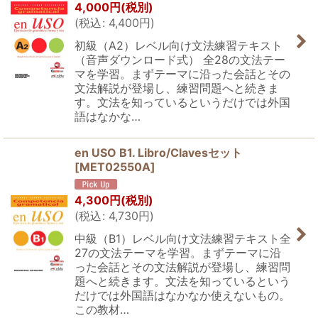
4,000
円
(税別)
(
税込
:
4,400
円
)
初級（A2）レベル向け文法練習テキスト
（音声ダウンロード式） 全28の文法テー
マを学習。まずテーマに沿った会話とその
文法解説が登場し、練習問題へと続きま
す。文法を知っているというだけでは外国
語はなかな…
en USO B1. Libro/Clavesセット
[
MET02550A
]
4,300
円
(税別)
(
税込
:
4,730
円
)
中級（B1）レベル向け文法練習テキスト全
27の文法テーマを学習。まずテーマに沿
った会話とその文法解説が登場し、練習問
題へと続きます。文法を知っているという
だけでは外国語はなかなか使えないもの。
この教材…