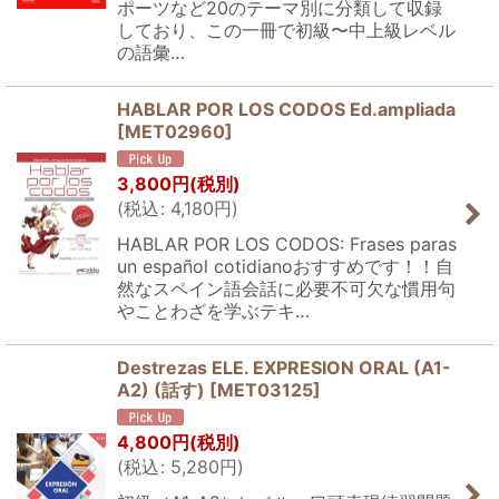
ポーツなど20のテーマ別に分類して収録
しており、この一冊で初級〜中上級レベル
の語彙…
HABLAR POR LOS CODOS Ed.ampliada
[
MET02960
]
3,800
円
(税別)
(
税込
:
4,180
円
)
HABLAR POR LOS CODOS: Frases paras
un español cotidianoおすすめです！！自
然なスペイン語会話に必要不可欠な慣用句
やことわざを学ぶテキ…
Destrezas ELE. EXPRESION ORAL (A1-
A2) (話す)
[
MET03125
]
4,800
円
(税別)
(
税込
:
5,280
円
)