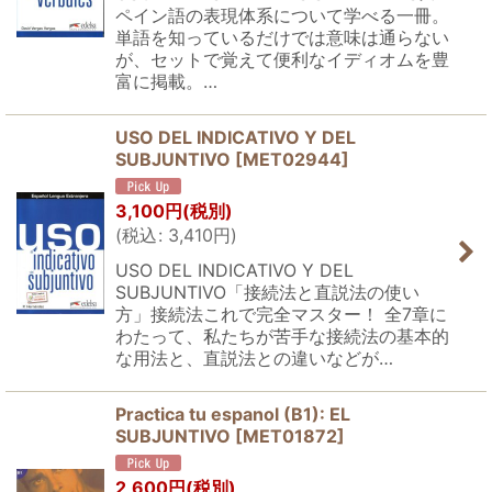
ペイン語の表現体系について学べる一冊。
単語を知っているだけでは意味は通らない
が、セットで覚えて便利なイディオムを豊
富に掲載。…
USO DEL INDICATIVO Y DEL
SUBJUNTIVO
[
MET02944
]
3,100
円
(税別)
(
税込
:
3,410
円
)
USO DEL INDICATIVO Y DEL
SUBJUNTIVO「接続法と直説法の使い
方」接続法これで完全マスター！ 全7章に
わたって、私たちが苦手な接続法の基本的
な用法と、直説法との違いなどが…
Practica tu espanol (B1): EL
SUBJUNTIVO
[
MET01872
]
2,600
円
(税別)