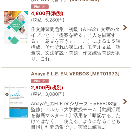
4,800
円
(税別)
(
税込
:
5,280
円
)
作文練習問題集 初級（A1-A2）文章のタ
イプごと（「提案を断る」「人を描写す
る」「意見を言う」、、、）による１５課
構成。それぞれの課には、モデル文章、語
彙表、文法解説・問題、作文練習問題があ
り、これ…
Anaya E.L.E. EN. VERBOS
[
MET01973
]
2,800
円
(税別)
(
税込
:
3,080
円
)
Anaya社のELE enシリーズ - VERBOS編
監修）アルカラ大学教授チーム【動詞活用
を徹底マスター！】活用を「暗記する」だ
けではなく、「使える」ようになることも
目指した問題集です。実際に練習…