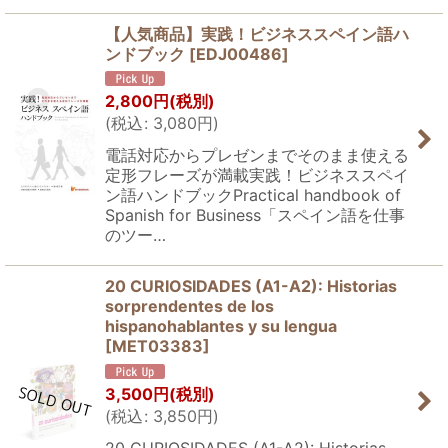
【人気商品】実践！ビジネススペイン語ハ
ンドブック
[
EDJ00486
]
2,800
円
(税別)
(
税込
:
3,080
円
)
電話対応からプレゼンまでそのまま使える
定形フレーズが満載実践！ビジネススペイ
ン語ハンドブックPractical handbook of
Spanish for Business「スペイン語を仕事
のツー…
20 CURIOSIDADES (A1-A2): Historias
sorprendentes de los
hispanohablantes y su lengua
[
MET03383
]
3,500
円
(税別)
(
税込
:
3,850
円
)
20 CURIOSIDADES (A1-A2): Historias