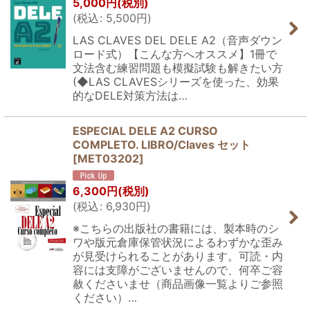
5,000
円
(税別)
(
税込
:
5,500
円
)
LAS CLAVES DEL DELE A2（音声ダウン
ロード式）【こんな方へオススメ】1冊で
文法含む練習問題も模擬試験も解きたい方
(◆LAS CLAVESシリーズを使った、効果
的なDELE対策方法は…
ESPECIAL DELE A2 CURSO
COMPLETO. LIBRO/Claves セット
[
MET03202
]
6,300
円
(税別)
(
税込
:
6,930
円
)
※こちらの出版社の書籍には、製本時のシ
ワや版元倉庫保管状況によるわずかな歪み
が見受けられることがあります。可読・内
容には支障がございませんので、何卒ご容
赦くださいませ（商品画像一覧よりご参照
ください）…