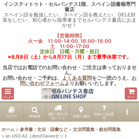
インスティトゥト・セルバンテス1階、スペイン語書籍専門
書店
スペイン語を勉強したい、スペイン語を教えたい、DELE対
策をしたい、初心者から指導者までセルバンテス書店におま
かせ！
【営業時間】
火〜金 11:00-14:00, 16:00-18:00
土 11:00-17:00
定休日 日曜・月曜・祝日
※8月8日（土）から8月17日（月）まで夏季休業です。
当店ではお電話でのお問い合わせ・ご注文は承っておりませ
ん。
お問い合わせ・ご予約は、
よくある質問
をご一読のうえ、
お
問い合わせフォーム
よりお願いいたします。
メニュー
カート
送料・支払い方
FAQよくある質
カテゴリ
商品検索
店舗のご案内
法について
問
ホーム
>
参考書：文法・語彙など
>
文法問題集・総合問題集
>
en USO A2. Libro/Clavesセット