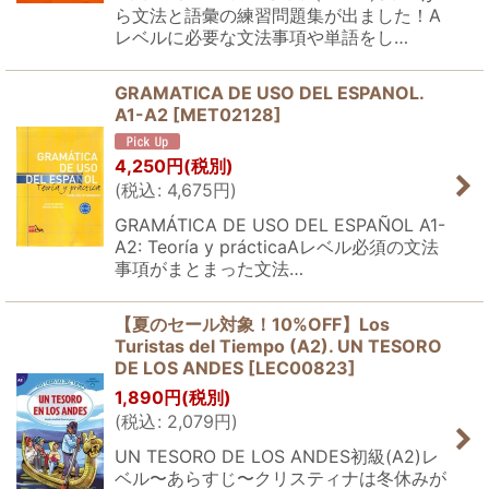
ら文法と語彙の練習問題集が出ました！A
レベルに必要な文法事項や単語をし…
GRAMATICA DE USO DEL ESPANOL.
A1-A2
[
MET02128
]
4,250
円
(税別)
(
税込
:
4,675
円
)
GRAMÁTICA DE USO DEL ESPAÑOL A1-
A2: Teoría y prácticaAレベル必須の文法
事項がまとまった文法…
【夏のセール対象！10%OFF】Los
Turistas del Tiempo (A2). UN TESORO
DE LOS ANDES
[
LEC00823
]
1,890
円
(税別)
(
税込
:
2,079
円
)
UN TESORO DE LOS ANDES初級(A2)レ
ベル〜あらすじ〜クリスティナは冬休みが