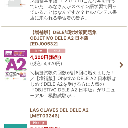
ン語基本単語 １２００+αこんな本を待っ
ていた！みなさんがスペイン語学習で困っ
ていることはなんですか？セルバンテス書
店に来られる学習者の皆さ…
【増補版】DELE試験対策問題集
OBJETIVO DELE A2 日本版
[
EDJ00532
]
4,200
円
(税別)
(
税込
:
4,620
円
)
＼模擬試験の回数が計8回に増えました！
／【増補版】Objetivo DELE A2 日本版は
じめてDELE A2を受ける方に人気の
『OBJETIVO DELE A2 日本版』がリニュ
ーアル！模擬試験が…
LAS CLAVES DEL DELE A2
[
MET03246
]