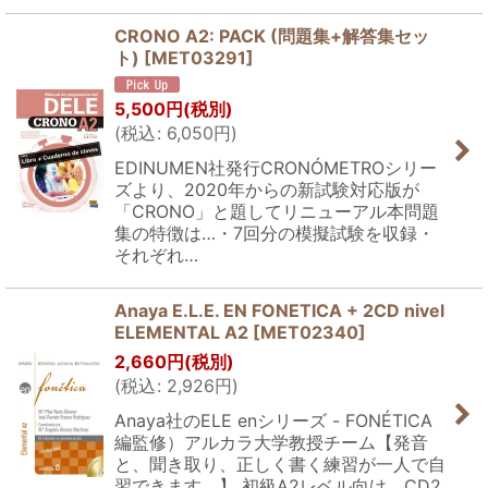
CRONO A2: PACK (問題集+解答集セッ
ト)
[
MET03291
]
5,500
円
(税別)
(
税込
:
6,050
円
)
EDINUMEN社発行CRONÓMETROシリー
ズより、2020年からの新試験対応版が
「CRONO」と題してリニューアル本問題
集の特徴は…・7回分の模擬試験を収録・
それぞれ…
Anaya E.L.E. EN FONETICA + 2CD nivel
ELEMENTAL A2
[
MET02340
]
2,660
円
(税別)
(
税込
:
2,926
円
)
Anaya社のELE enシリーズ - FONÉTICA
編監修）アルカラ大学教授チーム【発音
と、聞き取り、正しく書く練習が一人で自
習できます。】 初級A2レベル向け、CD2