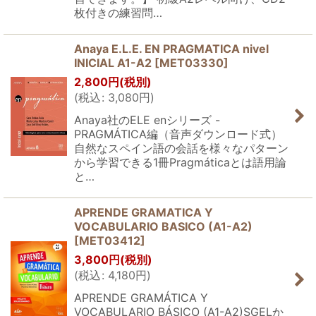
枚付きの練習問…
Anaya E.L.E. EN PRAGMATICA nivel
INICIAL A1-A2
[
MET03330
]
2,800
円
(税別)
(
税込
:
3,080
円
)
Anaya社のELE enシリーズ -
PRAGMÁTICA編（音声ダウンロード式）
自然なスペイン語の会話を様々なパターン
から学習できる1冊Pragmáticaとは語用論
と…
APRENDE GRAMATICA Y
VOCABULARIO BASICO (A1-A2)
[
MET03412
]
3,800
円
(税別)
(
税込
:
4,180
円
)
APRENDE GRAMÁTICA Y
VOCABULARIO BÁSICO (A1-A2)SGELか