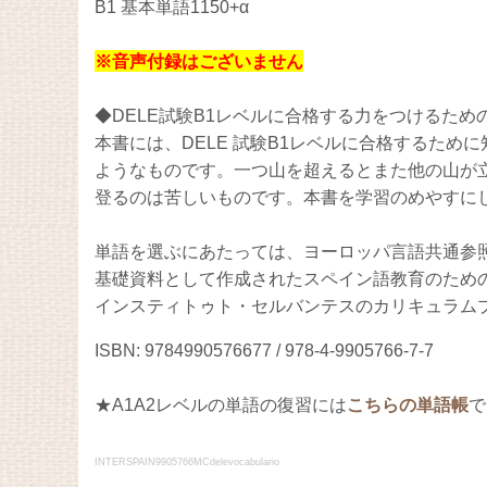
B1 基本単語1150+α
※音声付録はございません
◆DELE試験B1レベルに合格する力をつけるため
本書には、DELE 試験B1レベルに合格するた
ようなものです。一つ山を超えるとまた他の山が
登るのは苦しいものです。本書を学習のめやすに
単語を選ぶにあたっては、ヨーロッパ言語共通参照枠＝ Marc
基礎資料として作成されたスペイン語教育のため
インスティトゥト・セルバンテスのカリキュラムプラン＝ Plan C
ISBN: 9784990576677 / 978-4-9905766-7-7
★A1A2レベルの単語の復習には
こちらの単語帳
で
INTERSPAIN9905766MCdelevocabulario