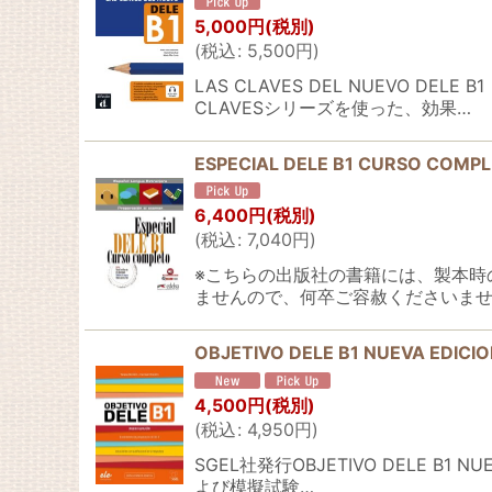
5,000
円
(税別)
(
税込
:
5,500
円
)
LAS CLAVES DEL NUEVO
CLAVESシリーズを使った、効果…
ESPECIAL DELE B1 CURSO COMPL
6,400
円
(税別)
(
税込
:
7,040
円
)
※こちらの出版社の書籍には、製本時
ませんので、何卒ご容赦くださいませ
OBJETIVO DELE B1 NUEVA EDICI
4,500
円
(税別)
(
税込
:
4,950
円
)
SGEL社発行OBJETIVO DELE B
よび模擬試験…