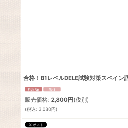
合格！B1レベルDELE試験対策スペイン語
販売価格
:
2,800
円
(税別)
(
税込
:
3,080
円
)