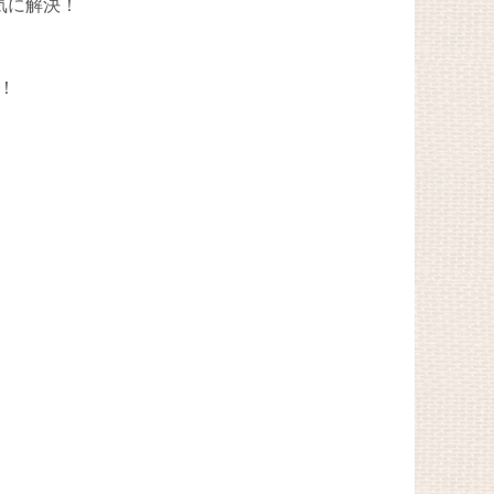
気に解決！
！