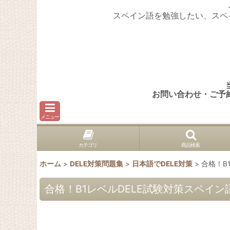
スペイン語を勉強したい、スペ
お問い合わせ・ご予
メニュー
カテゴリ
商品検索
ホーム
>
DELE対策問題集
>
日本語でDELE対策
>
合格！B
合格！B1レベルDELE試験対策スペイン語