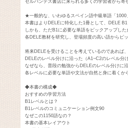
セルバンテス書店に来られる多くの学習者から寄
★一般的な、いわゆるスペイン語中級単語「100
本書はよりDELEに特化した1冊として、DELE
しかも、ただB1に必要な単語をピックアップした
各DELE教材を研究し、登場頻度の高い語からピ
将来DELEを受けることを考えているのであれば
DELEのレベル分けに沿った（A1~C2のレベル
なぜなら、普段の勉強からDELEのレベル分けに
各レベルに必要な単語や文法が自然と身に着くか
◆本書の構成◆
おすすめの学習方法
B1レベルとは？
B1レベルのコミュニケーション例文90
なぜこの1150語なの？
本書の基本レイアウト