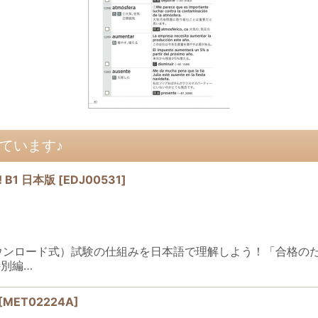
ています♪
! B1 日本版
[
EDJ00531
]
本版（音声ダウンロード式）試験の仕組みを日本語で理解しよう！「合
別編…
[
MET02224A
]