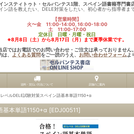
インスティトゥト・セルバンテス1階、スペイン語書籍専門書
イン語を教えたい、DELE対策をしたい、初心者から指導者ま
【営業時間】
火〜金 11:00-14:00, 16:00-18:00
土 11:00-17:00
定休日 日曜・月曜・祝日
※8月8日（土）から8月17日（月）まで夏季休業です。
当店ではお電話でのお問い合わせ・ご注文は承っておりません
約は、
よくある質問
をご一読のうえ、
お問い合わせフォーム
よ
送料・支払い方法について
店舗のご案内
1レベルDELE試験対策スペイン語基本単語1150+α
基本単語1150+α
[
EDJ00511
]