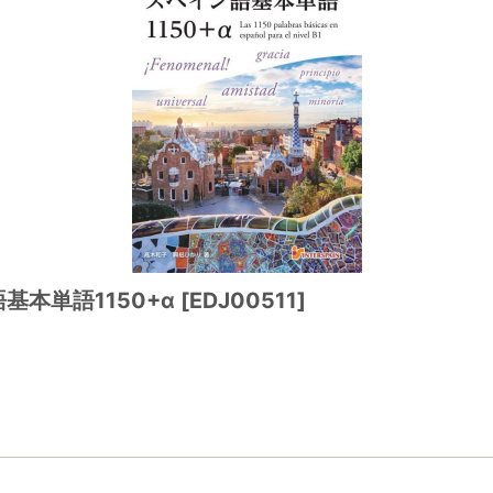
基本単語1150+α
[
EDJ00511
]