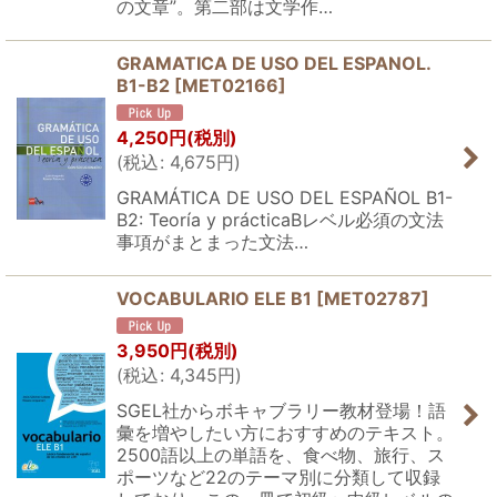
の文章”。第二部は文学作…
GRAMATICA DE USO DEL ESPANOL.
B1-B2
[
MET02166
]
4,250
円
(税別)
(
税込
:
4,675
円
)
GRAMÁTICA DE USO DEL ESPAÑOL B1-
B2: Teoría y prácticaBレベル必須の文法
事項がまとまった文法…
VOCABULARIO ELE B1
[
MET02787
]
3,950
円
(税別)
(
税込
:
4,345
円
)
SGEL社からボキャブラリー教材登場！語
彙を増やしたい方におすすめのテキスト。
2500語以上の単語を、食べ物、旅行、ス
ポーツなど22のテーマ別に分類して収録