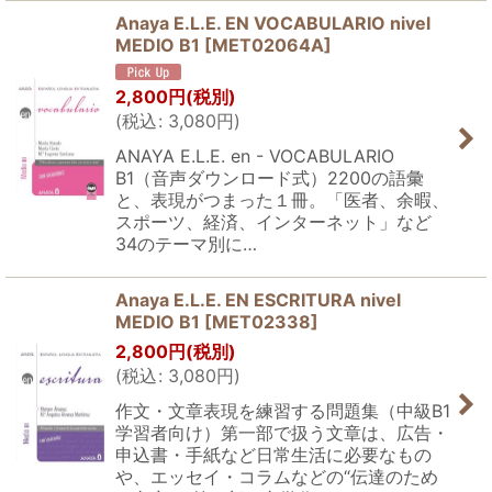
Anaya E.L.E. EN VOCABULARIO nivel
MEDIO B1
[
MET02064A
]
2,800
円
(税別)
(
税込
:
3,080
円
)
ANAYA E.L.E. en - VOCABULARIO
B1（音声ダウンロード式）2200の語彙
と、表現がつまった１冊。「医者、余暇、
スポーツ、経済、インターネット」など
34のテーマ別に…
Anaya E.L.E. EN ESCRITURA nivel
MEDIO B1
[
MET02338
]
2,800
円
(税別)
(
税込
:
3,080
円
)
作文・文章表現を練習する問題集（中級B1
学習者向け）第一部で扱う文章は、広告・
申込書・手紙など日常生活に必要なもの
や、エッセイ・コラムなどの“伝達のため