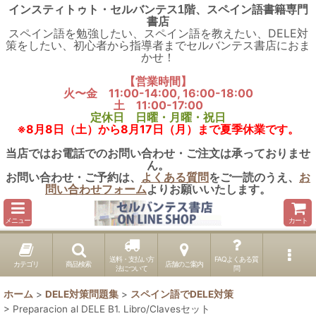
インスティトゥト・セルバンテス1階、スペイン語書籍専門
書店
スペイン語を勉強したい、スペイン語を教えたい、DELE対
策をしたい、初心者から指導者までセルバンテス書店におま
かせ！
【営業時間】
火〜金 11:00-14:00, 16:00-18:00
土 11:00-17:00
定休日 日曜・月曜・祝日
※8月8日（土）から8月17日（月）まで夏季休業です。
当店ではお電話でのお問い合わせ・ご注文は承っておりませ
ん。
お問い合わせ・ご予約は、
よくある質問
をご一読のうえ、
お
問い合わせフォーム
よりお願いいたします。
メニュー
カート
送料・支払い方
FAQよくある質
カテゴリ
商品検索
店舗のご案内
法について
問
ホーム
>
DELE対策問題集
>
スペイン語でDELE対策
>
Preparacion al DELE B1. Libro/Clavesセット