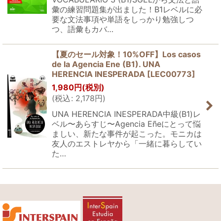
彙の練習問題集が出ました！B1レベルに必
要な文法事項や単語をしっかり勉強しつ
つ、語彙もカバ…
【夏のセール対象！10%OFF】Los casos
de la Agencia Ene (B1). UNA
HERENCIA INESPERADA
[
LEC00773
]
1,980
円
(税別)
(
税込
:
2,178
円
)
UNA HERENCIA INESPERADA中級(B1)レ
ベル〜あらすじ〜Agencia Eñeにとって悩
ましい、新たな事件が起こった。モニカは
友人のエストレヤから「一緒に暮らしてい
た…