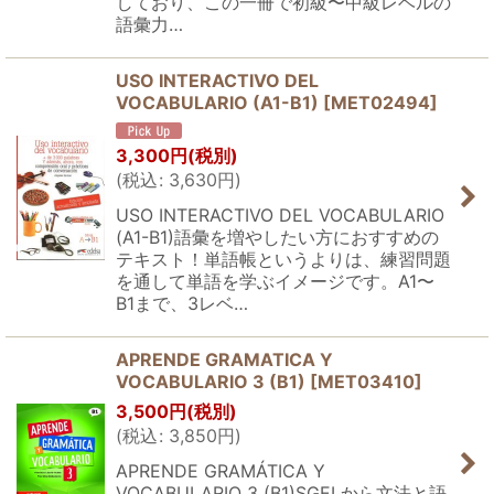
しており、この一冊で初級〜中級レベルの
語彙力…
USO INTERACTIVO DEL
VOCABULARIO (A1-B1)
[
MET02494
]
3,300
円
(税別)
(
税込
:
3,630
円
)
USO INTERACTIVO DEL VOCABULARIO
(A1-B1)語彙を増やしたい方におすすめの
テキスト！単語帳というよりは、練習問題
を通して単語を学ぶイメージです。A1〜
B1まで、3レベ…
APRENDE GRAMATICA Y
VOCABULARIO 3 (B1)
[
MET03410
]
3,500
円
(税別)
(
税込
:
3,850
円
)
APRENDE GRAMÁTICA Y
VOCABULARIO 3 (B1)SGELから文法と語