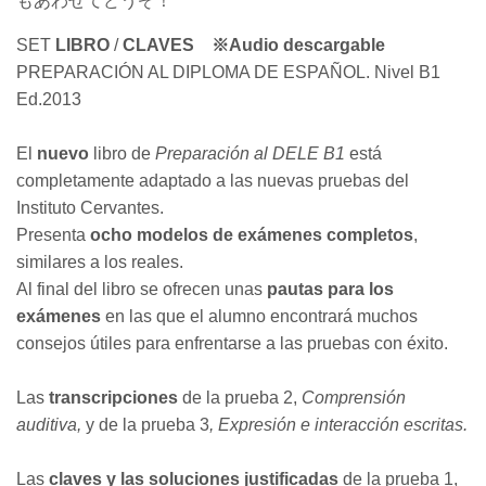
もあわせてどうぞ！
SET
LIBRO
/
CLAVES ※Audio descargable
PREPARACIÓN AL DIPLOMA DE ESPAÑOL. Nivel B1
Ed.2013
El
nuevo
libro de
Preparación al DELE B1
está
completamente adaptado a las nuevas pruebas del
Instituto Cervantes.
Presenta
ocho modelos de exámenes completos
,
similares a los reales.
Al final del libro se ofrecen unas
pautas para los
exámenes
en las que el alumno encontrará muchos
consejos útiles para enfrentarse a las pruebas con éxito
.
Las
transcripciones
de la prueba 2,
Comprensión
auditiva,
y de la prueba 3
, Expresión e interacción escritas.
Las
claves y las soluciones justificadas
de la prueba 1,