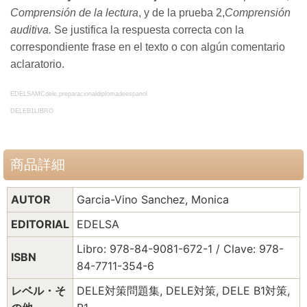
Comprensión de la lectura
, y de la prueba 2,
Comprensión
auditiva.
Se justifica la respuesta correcta con la
correspondiente frase en el texto o con algún comentario
aclaratorio.
EDELSAMCdele.preparacionaldiplomadeespanol
DELEB1LIBRO
商品詳細
AUTOR
Garcia-Vino Sanchez, Monica
EDITORIAL
EDELSA
Libro: 978-84-9081-672-1 / Clave: 978-
ISBN
84-7711-354-6
レベル・そ
DELE対策問題集, DELE対策, DELE B1対策,