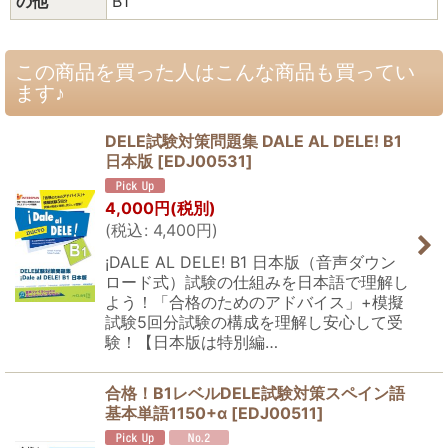
の他
B1
この商品を買った人はこんな商品も買ってい
ます♪
DELE試験対策問題集 DALE AL DELE! B1
日本版
[
EDJ00531
]
4,000
円
(税別)
(
税込
:
4,400
円
)
¡DALE AL DELE! B1 日本版（音声ダウン
ロード式）試験の仕組みを日本語で理解し
よう！「合格のためのアドバイス」+模擬
試験5回分試験の構成を理解し安心して受
験！【日本版は特別編…
合格！B1レベルDELE試験対策スペイン語
基本単語1150+α
[
EDJ00511
]