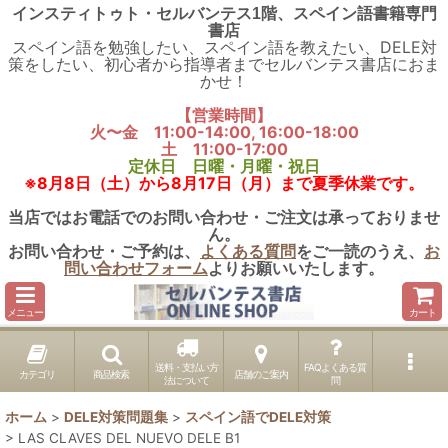
インスティトゥト・セルバンテス1階、スペイン語書籍専門
書店
スペイン語を勉強したい、スペイン語を教えたい、DELE対
策をしたい、初心者から指導者までセルバンテス書店におま
かせ！
【営業時間】
火〜金 11:00-14:00, 16:00-18:00
土 11:00-17:00
定休日 日曜・月曜・祝日
※8月8日（土）から8月17日（月）まで夏季休業です。
当店ではお電話でのお問い合わせ・ご注文は承っておりませ
ん。
お問い合わせ・ご予約は、
よくある質問
をご一読のうえ、
お
問い合わせフォーム
よりお願いいたします。
メニュー
カート
送料・支払い方
FAQよくある質
カテゴリ
商品検索
店舗のご案内
法について
問
ホーム
>
DELE対策問題集
>
スペイン語でDELE対策
>
LAS CLAVES DEL NUEVO DELE B1