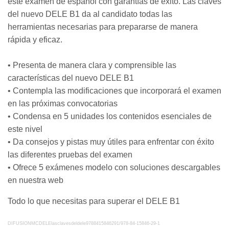
este examen de español con garantías de éxito. Las claves
del nuevo DELE B1 da al candidato todas las
herramientas necesarias para prepararse de manera
rápida y eficaz.
• Presenta de manera clara y comprensible las
características del nuevo DELE B1
• Contempla las modificaciones que incorporará el examen
en las próximas convocatorias
• Condensa en 5 unidades los contenidos esenciales de
este nivel
• Da consejos y pistas muy útiles para enfrentar con éxito
las diferentes pruebas del examen
• Ofrece 5 exámenes modelo con soluciones descargables
en nuestra web
Todo lo que necesitas para superar el DELE B1
DIFUSIONMCDELElasclavesdeldele9788415846291/
978-84-15846-29-1