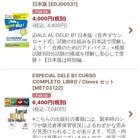
日本版
[
EDJ00531
]
4,000
円
(税別)
(
税込
:
4,400
円
)
¡DALE AL DELE! B1 日本版（音声ダウン
ロード式）試験の仕組みを日本語で理解し
よう！「合格のためのアドバイス」+模擬
試験5回分試験の構成を理解し安心して受
験！【日本版は特別編…
ESPECIAL DELE B1 CURSO
COMPLETO. LIBRO / Claves セット
[
MET03122
]
6,400
円
(税別)
(
税込
:
7,040
円
)
※こちらの出版社の書籍には、製本時のシ
ワや版元倉庫保管状況によるわずかな歪み
が見受けられることがあります。可読・内
容には支障がございませんので、何卒ご容