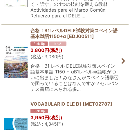
く・話す」の4つの技能を鍛える教材！
Actividades para el Marco Común:
Refuerzo para el DELE …
合格！B1レベルDELE試験対策スペイン語
基本単語1150+α
[
EDJ00511
]
2,800
円
(税別)
(
税込
:
3,080
円
)
合格！B1 レベル DELE試験対策スペイン
語基本単語 1150 + αB1レベル単語帳がつ
いに出ました！みなさんがスペイン語学習
で困っていることはなんですか？セルバン
テス書店に来られる多…
VOCABULARIO ELE B1
[
MET02787
]
3,950
円
(税別)
(
税込
:
4,345
円
)