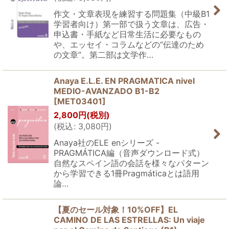
作文・文章表現を練習する問題集（中級B1
学習者向け）第一部で扱う文章は、広告・
申込書・手紙など日常生活に必要なもの
や、エッセイ・コラムなどの“伝達のため
の文章”。第二部は文学作…
Anaya E.L.E. EN PRAGMATICA nivel
MEDIO-AVANZADO B1-B2
[
MET03401
]
2,800
円
(税別)
(
税込
:
3,080
円
)
Anaya社のELE enシリーズ -
PRAGMÁTICA編（音声ダウンロード式）
自然なスペイン語の会話を様々なパターン
から学習できる1冊Pragmáticaとは語用
論…
【夏のセール対象！10%OFF】EL
CAMINO DE LAS ESTRELLAS: Un viaje