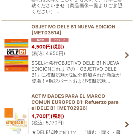
赦くださいませ（商品画像一覧よりご参照
ください）…
OBJETIVO DELE B1 NUEVA EDICION
[
MET03514
]
4,500
円
(税別)
(
税込
:
4,950
円
)
SGEL社発行OBJETIVO DELE B1 NUEVA
EDICIÓNこれまでの「OBJETIVO DELE
B1」に模擬試験が2回分追加された新版が
登場！※解説パートおよび模擬試験…
ACTIVIDADES PARA EL MARCO
COMUN EUROPEO B1: Refuerzo para
el DELE B1
[
MET02926
]
4,700
円
(税別)
(
税込
:
5,170
円
)
★DELE試験に向けて、「読む・聞く・書