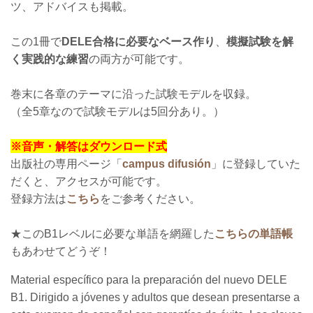
ツ、アドバイスも掲載。
この1冊で
DELE合格に必要なベース作り
、
模擬試験を解
く実践的な練習
の両方
が可能です。
巻末に各章のテーマに沿った試験モデルを収録。
（全5章なので試験モデルは5回分あり。）
※音声・解答はダウンロード式
出版社の専用ページ「
campus difusión
」に登録していた
だくと、アクセスが可能です。
登録方法は
こちら
をご参考ください。
★このB1レベルに必要な単語を網羅した
こちらの単語帳
もあわせてどうぞ！
Material específico para la preparación del nuevo DELE
B1. Dirigido a jóvenes y adultos que desean presentarse a