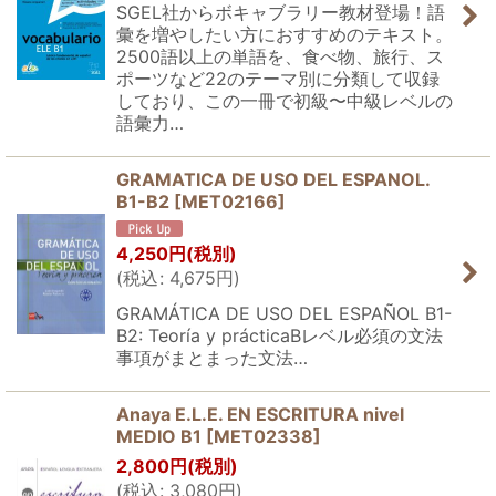
SGEL社からボキャブラリー教材登場！語
彙を増やしたい方におすすめのテキスト。
2500語以上の単語を、食べ物、旅行、ス
ポーツなど22のテーマ別に分類して収録
しており、この一冊で初級〜中級レベルの
語彙力…
GRAMATICA DE USO DEL ESPANOL.
B1-B2
[
MET02166
]
4,250
円
(税別)
(
税込
:
4,675
円
)
GRAMÁTICA DE USO DEL ESPAÑOL B1-
B2: Teoría y prácticaBレベル必須の文法
事項がまとまった文法…
Anaya E.L.E. EN ESCRITURA nivel
MEDIO B1
[
MET02338
]
2,800
円
(税別)
(
税込
:
3,080
円
)