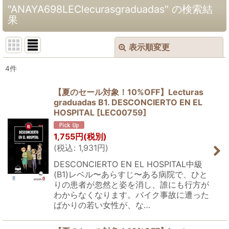
"ANAYA698LEClecurasgraduadas"
の
検索結
果
表示順変更
閉じる
4
件
商品検索
:
【夏のセール対象！10%OFF】Lecturas
表示数
:
graduadas B1. DESCONCIERTO EN EL
HOSPITAL
[
LEC00759
]
並び順
:
1,755
円
(税別)
(
税込
:
1,931
円
)
絞り込む
DESCONCIERTO EN EL HOSPITAL中級
(B1)レベル〜あらすじ〜ある病院で、ひと
りの患者が忽然と姿を消し、誰にも行方が
わからなくなります。バイク事故に遭った
ばかりの若い女性が、な…