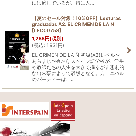
には適しているが、特に人…
【夏のセール対象！10%OFF】Lecturas
graduadas A2. EL CRIMEN DE LA N
[
LEC00758
]
1,755
円
(税別)
(
税込
:
1,931
円
)
EL CRIMEN DE LA Ñ 初級(A2)レベル〜
あらすじ〜有名なスペイン語学校が、学生
や教師たちの人生を大きく揺るがす悲劇的
な出来事によって騒然となる。カーニバル
のパーティーは、…