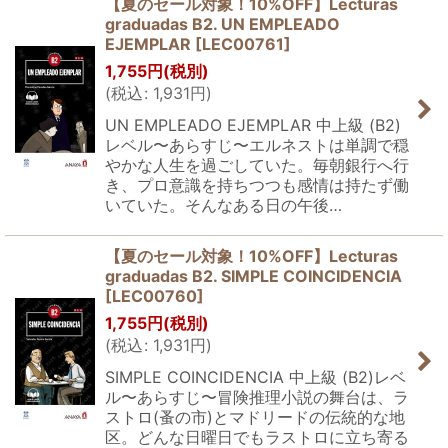
【夏のセール対象！10%OFF】Lecturas
graduadas B2. UN EMPLEADO
EJEMPLAR
[
LEC00761
]
1,755
円
(税別)
(
税込
:
1,931
円
)
UN EMPLEADO EJEMPLAR 中上級 (B2)
レベル〜あらすじ〜エルネストは単調で穏
やかな人生を過ごしていた。毎朝銀行へ行
き、プロ意識を持ちつつも感情は持たず働
いていた。そんなある日の午後…
【夏のセール対象！10%OFF】Lecturas
graduadas B2. SIMPLE COINCIDENCIA
[
LEC00760
]
1,755
円
(税別)
(
税込
:
1,931
円
)
SIMPLE COINCIDENCIA 中上級 (B2)レベ
ル〜あらすじ〜冒険推理小説の舞台は、ラ
ストロ(蚤の市)とマドリードの伝統的な地
区。どんな日曜日でもラストロに立ち寄る