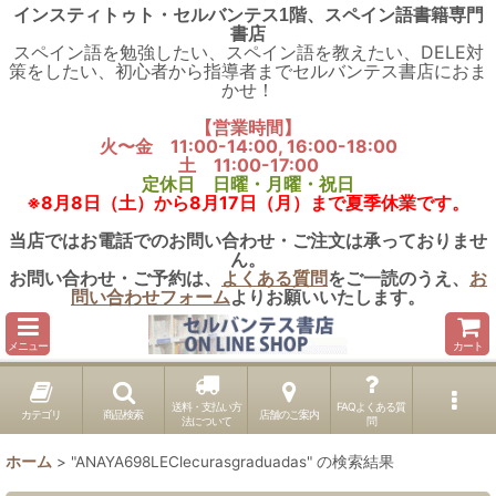
インスティトゥト・セルバンテス1階、スペイン語書籍専門
書店
スペイン語を勉強したい、スペイン語を教えたい、DELE対
策をしたい、初心者から指導者までセルバンテス書店におま
かせ！
【営業時間】
火〜金 11:00-14:00, 16:00-18:00
土 11:00-17:00
定休日 日曜・月曜・祝日
※8月8日（土）から8月17日（月）まで夏季休業です。
当店ではお電話でのお問い合わせ・ご注文は承っておりませ
ん。
お問い合わせ・ご予約は、
よくある質問
をご一読のうえ、
お
問い合わせフォーム
よりお願いいたします。
メニュー
カート
送料・支払い方
FAQよくある質
カテゴリ
商品検索
店舗のご案内
法について
問
ホーム
>
"ANAYA698LEClecurasgraduadas"
の
検索結果