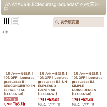
"ANAYA698LEClecurasgraduadas"
の
検索結
果
表示順変更
閉じる
4
件
商品検索
:
表示数
:
並び順
:
絞り込む
【夏のセール対象！
【夏のセール対象！
【夏のセール対象！
10%OFF】Lecturas
10%OFF】Lecturas
10%OFF】Lecturas
graduadas B1.
graduadas B2. UN
graduadas B2.
DESCONCIERTO EN
EMPLEADO
SIMPLE
EL HOSPITAL
EJEMPLAR
COINCIDENCIA
[
LEC00759
]
[
LEC00761
]
[
LEC00760
]
1,755
円
(税別)
1,755
円
(税別)
1,755
円
(税別)
(
税込
:
1,931
円
)
(
税込
:
1,931
円
)