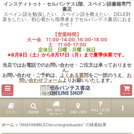
インスティトゥト・セルバンテス1階、スペイン語書籍専門
書店
スペイン語を勉強したい、スペイン語を教えたい、DELE対
策をしたい、初心者から指導者までセルバンテス書店におま
かせ！
【営業時間】
火〜金 11:00-14:00, 16:00-18:00
土 11:00-17:00
定休日 日曜・月曜・祝日
※8月8日（土）から8月17日（月）まで夏季休業です。
当店ではお電話でのお問い合わせ・ご注文は承っておりませ
ん。
お問い合わせ・ご予約は、
よくある質問
をご一読のうえ、
お
問い合わせフォーム
よりお願いいたします。
メニュー
カート
送料・支払い方
FAQよくある質
カテゴリ
商品検索
店舗のご案内
法について
問
ホーム
>
"ANAYA698LEClecurasgraduadas"
の
検索結果