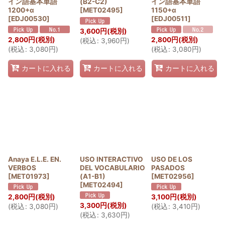
イン語基本単語
(B2-C2)
イン語基本単語
1200+α
[
MET02495
]
1150+α
[
EDJ00530
]
[
EDJ00511
]
3,600
円
(税別)
2,800
円
(税別)
2,800
円
(税別)
(
税込
:
3,960
円
)
(
税込
:
3,080
円
)
(
税込
:
3,080
円
)
カートに入れる
カートに入れる
カートに入れる
Anaya E.L.E. EN.
USO INTERACTIVO
USO DE LOS
VERBOS
DEL VOCABULARIO
PASADOS
[
MET01973
]
(A1-B1)
[
MET02956
]
[
MET02494
]
2,800
円
(税別)
3,100
円
(税別)
3,300
円
(税別)
(
税込
:
3,080
円
)
(
税込
:
3,410
円
)
(
税込
:
3,630
円
)