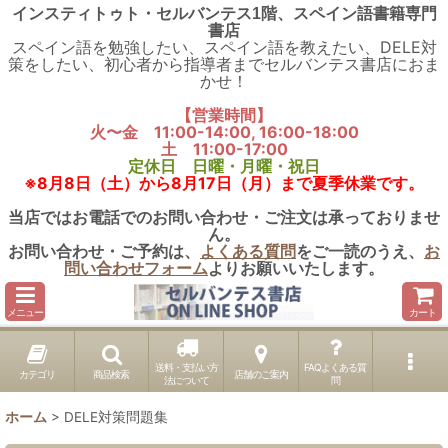
インスティトゥト・セルバンテス1階、スペイン語書籍専門
書店
スペイン語を勉強したい、スペイン語を教えたい、DELE対
策をしたい、初心者から指導者までセルバンテス書店におま
かせ！
【営業時間】
火〜金 11:00-14:00, 16:00-18:00
土 11:00-17:00
定休日 日曜・月曜・祝日
※8月8日（土）から8月17日（月）まで夏季休業です。
当店ではお電話でのお問い合わせ・ご注文は承っておりませ
ん。
お問い合わせ・ご予約は、
よくある質問
をご一読のうえ、
お
問い合わせフォーム
よりお願いいたします。
メニュー
カート
送料・支払い方
FAQよくある質
カテゴリ
商品検索
店舗のご案内
法について
問
ホーム
>
DELE対策問題集