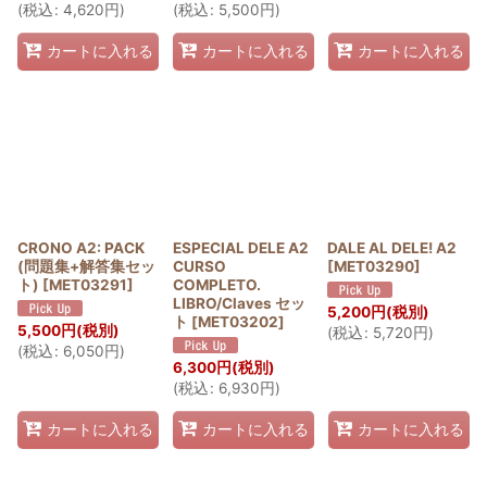
(
税込
:
4,620
円
)
(
税込
:
5,500
円
)
カートに入れる
カートに入れる
カートに入れる
CRONO A2: PACK
ESPECIAL DELE A2
DALE AL DELE! A2
(問題集+解答集セッ
CURSO
[
MET03290
]
ト)
[
MET03291
]
COMPLETO.
LIBRO/Claves セッ
5,200
円
(税別)
ト
[
MET03202
]
5,500
円
(税別)
(
税込
:
5,720
円
)
(
税込
:
6,050
円
)
6,300
円
(税別)
(
税込
:
6,930
円
)
カートに入れる
カートに入れる
カートに入れる