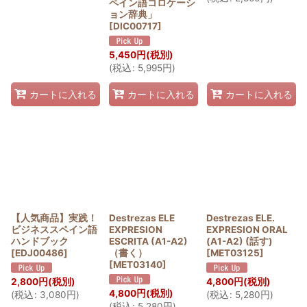
ペイン語コロケーシ
ョン辞典」
[
DIC00717
]
5,450
円
(税別)
(
税込
:
5,995
円
)
カートに入れる
カートに入れる
カートに入れる
【人気商品】実践！
Destrezas ELE
Destrezas ELE.
ビジネススペイン語
EXPRESION
EXPRESION ORAL
ハンドブック
ESCRITA (A1-A2)
(A1-A2) (話す)
[
EDJ00486
]
（書く）
[
MET03125
]
[
MET03140
]
2,800
円
(税別)
4,800
円
(税別)
4,800
円
(税別)
(
税込
:
3,080
円
)
(
税込
:
5,280
円
)
(
税込
:
5,280
円
)