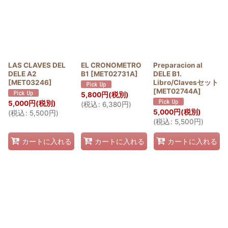
LAS CLAVES DEL
EL CRONOMETRO
Preparacion al
DELE A2
B1
[
MET02731A
]
DELE B1.
[
MET03246
]
Libro/Clavesセット
[
MET02744A
]
5,800
円
(税別)
5,000
円
(税別)
(
税込
:
6,380
円
)
5,000
円
(税別)
(
税込
:
5,500
円
)
(
税込
:
5,500
円
)
カートに入れる
カートに入れる
カートに入れる