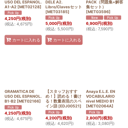
USO DEL ESPANOL.
DELE A2.
PACK（問題集+解答
A1-A2
[
MET02128
]
Libro/Clavesセット
集セット）
[
MET03185
]
[
MET03596
]
4,250
円
(税別)
5,000
円
(税別)
6,900
円
(税別)
(
税込
:
4,675
円
)
(
税込
:
5,500
円
)
(
税込
:
7,590
円
)
カートに入れる
カートに入れる
GRAMATICA DE
【スタッフおすす
Anaya E.L.E. EN
USO DEL ESPANOL.
め！】読める！書け
VOCABULARIO
B1-B2
[
MET02166
]
る！数量表現のスペ
nivel MEDIO B1
イン語
[
EDJ00521
]
[
MET02064A
]
4,250
円
(税別)
4,200
円
(税別)
2,800
円
(税別)
(
税込
:
4,675
円
)
(
税込
:
4,620
円
)
(
税込
:
3,080
円
)