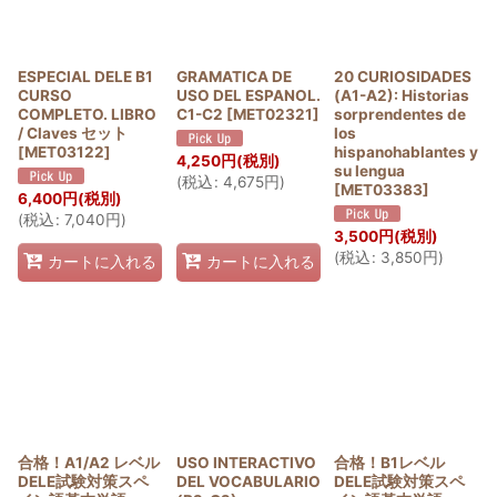
ESPECIAL DELE B1
GRAMATICA DE
20 CURIOSIDADES
CURSO
USO DEL ESPANOL.
(A1-A2): Historias
COMPLETO. LIBRO
C1-C2
[
MET02321
]
sorprendentes de
/ Claves セット
los
[
MET03122
]
hispanohablantes y
4,250
円
(税別)
su lengua
(
税込
:
4,675
円
)
[
MET03383
]
6,400
円
(税別)
(
税込
:
7,040
円
)
3,500
円
(税別)
(
税込
:
3,850
円
)
カートに入れる
カートに入れる
合格！A1/A2 レベル
USO INTERACTIVO
合格！B1レベル
DELE試験対策スペ
DEL VOCABULARIO
DELE試験対策スペ