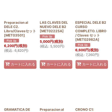
Preparacion al
LAS CLAVES DEL
ESPECIAL DELE B2
DELE C2.
NUEVO DELE B2
CURSO
Libro/Clavesセット
[
MET02225A
]
COMPLETO. LIBRO
[
MET03501
]
/ Claves セット
[
MET02982A
]
5,000
円
(税別)
6,200
円
(税別)
(
税込
:
5,500
円
)
6,600
円
(税別)
(
税込
:
6,820
円
)
(
税込
:
7,260
円
)
カートに入れる
カートに入れる
カートに入れる
GRAMATICA DE
Preparacion al
CRONO C1: