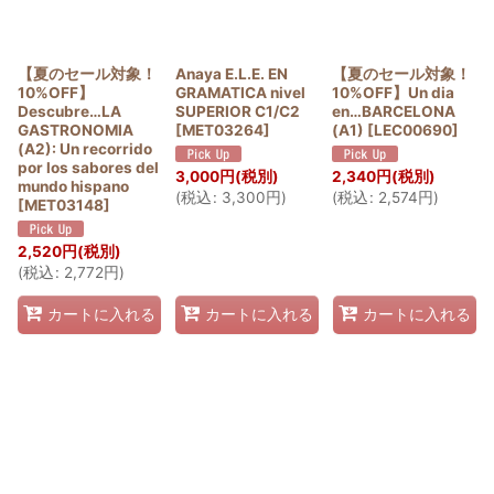
【夏のセール対象！
Anaya E.L.E. EN
【夏のセール対象！
10%OFF】
GRAMATICA nivel
10%OFF】Un dia
Descubre…LA
SUPERIOR C1/C2
en…BARCELONA
GASTRONOMIA
[
MET03264
]
(A1)
[
LEC00690
]
(A2): Un recorrido
por los sabores del
3,000
円
(税別)
2,340
円
(税別)
mundo hispano
(
税込
:
3,300
円
)
(
税込
:
2,574
円
)
[
MET03148
]
2,520
円
(税別)
(
税込
:
2,772
円
)
カートに入れる
カートに入れる
カートに入れる