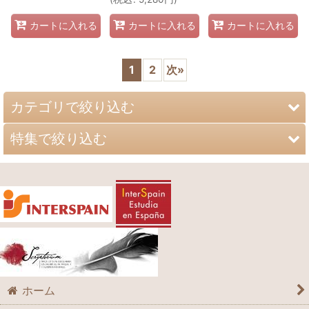
カートに入れる
カートに入れる
カートに入れる
1
2
次
»
カテゴリで絞り込む
特集で絞り込む
SGELスペイン語教科書
スペイン語教科書
DELE A1 対策
できたね！スペイン語
DELE A2 対策
DELE対策問題集
DELE B1 対策
参考書：文法・語彙など
DELE B2 対策
ホーム
レベル別リーディング教材
DELE C1 対策