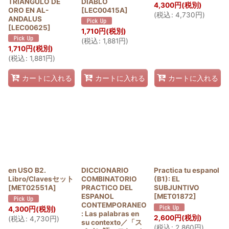
TRIANGULO DE
DIABLO
4,300
円
(税別)
ORO EN AL-
[
LEC00415A
]
(
税込
:
4,730
円
)
ANDALUS
[
LEC00625
]
1,710
円
(税別)
(
税込
:
1,881
円
)
1,710
円
(税別)
(
税込
:
1,881
円
)
カートに入れる
カートに入れる
カートに入れる
en USO B2.
DICCIONARIO
Practica tu espanol
Libro/Clavesセット
COMBINATORIO
(B1): EL
[
MET02551A
]
PRACTICO DEL
SUBJUNTIVO
ESPANOL
[
MET01872
]
CONTEMPORANEO
4,300
円
(税別)
: Las palabras en
2,600
円
(税別)
(
税込
:
4,730
円
)
su contexto／「ス
(
税込
:
2,860
円
)