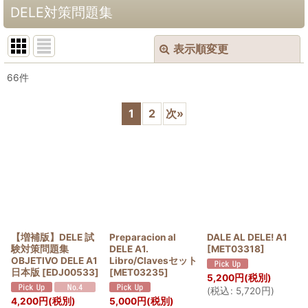
DELE対策問題集
表示順変更
閉じる
66
件
表示数
:
1
2
次
»
並び順
:
絞り込む
【増補版】DELE 試
Preparacion al
DALE AL DELE! A1
験対策問題集
DELE A1.
[
MET03318
]
OBJETIVO DELE A1
Libro/Clavesセット
日本版
[
EDJ00533
]
[
MET03235
]
5,200
円
(税別)
(
税込
:
5,720
円
)
4,200
円
(税別)
5,000
円
(税別)