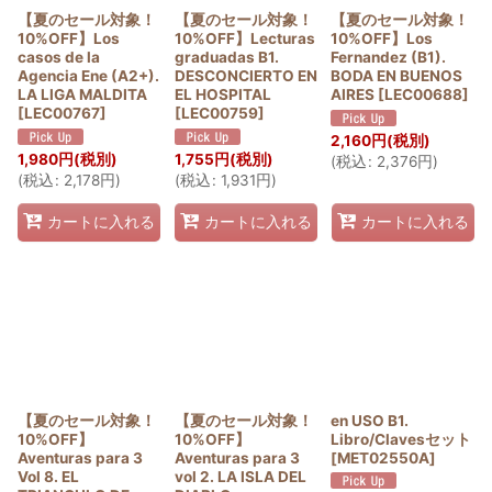
【夏のセール対象！
【夏のセール対象！
【夏のセール対象！
10%OFF】Los
10%OFF】Lecturas
10%OFF】Los
casos de la
graduadas B1.
Fernandez (B1).
Agencia Ene (A2+).
DESCONCIERTO EN
BODA EN BUENOS
LA LIGA MALDITA
EL HOSPITAL
AIRES
[
LEC00688
]
[
LEC00767
]
[
LEC00759
]
2,160
円
(税別)
1,980
円
(税別)
1,755
円
(税別)
(
税込
:
2,376
円
)
(
税込
:
2,178
円
)
(
税込
:
1,931
円
)
カートに入れる
カートに入れる
カートに入れる
【夏のセール対象！
【夏のセール対象！
en USO B1.
10%OFF】
10%OFF】
Libro/Clavesセット
Aventuras para 3
Aventuras para 3
[
MET02550A
]
Vol 8. EL
vol 2. LA ISLA DEL