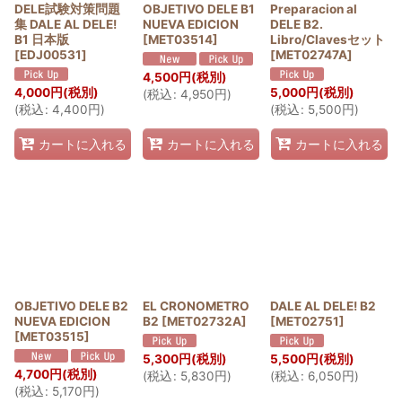
DELE試験対策問題
OBJETIVO DELE B1
Preparacion al
集 DALE AL DELE!
NUEVA EDICION
DELE B2.
B1 日本版
[
MET03514
]
Libro/Clavesセット
[
EDJ00531
]
[
MET02747A
]
4,500
円
(税別)
4,000
円
(税別)
5,000
円
(税別)
(
税込
:
4,950
円
)
(
税込
:
4,400
円
)
(
税込
:
5,500
円
)
カートに入れる
カートに入れる
カートに入れる
OBJETIVO DELE B2
EL CRONOMETRO
DALE AL DELE! B2
NUEVA EDICION
B2
[
MET02732A
]
[
MET02751
]
[
MET03515
]
5,300
円
(税別)
5,500
円
(税別)
4,700
円
(税別)
(
税込
:
5,830
円
)
(
税込
:
6,050
円
)
(
税込
:
5,170
円
)