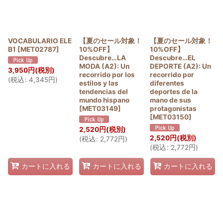
VOCABULARIO ELE
【夏のセール対象！
【夏のセール対象！
B1
[
MET02787
]
10%OFF】
10%OFF】
Descubre…LA
Descubre…EL
MODA (A2): Un
DEPORTE (A2): Un
3,950
円
(税別)
recorrido por los
recorrido por
(
税込
:
4,345
円
)
estilos y las
diferentes
tendencias del
deportes de la
mundo hispano
mano de sus
[
MET03149
]
protagonistas
[
MET03150
]
2,520
円
(税別)
2,520
円
(税別)
(
税込
:
2,772
円
)
(
税込
:
2,772
円
)
カートに入れる
カートに入れる
カートに入れる