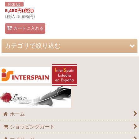
5,450
円
(税別)
(
税込
:
5,995
円
)
カートに入れる
カテゴリで絞り込む
辞書・百科事典 (全商品)
西西辞書
類義語反意語
用法・表現
ホーム
中南米語・方言
ショッピングカート
哲学・歴史・法律