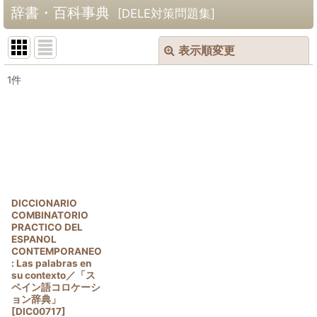
辞書・百科事典
[
DELE対策問題集
]
表示順変更
閉じる
1
件
サブカテゴリ
:
表示数
:
並び順
:
DICCIONARIO
絞り込む
COMBINATORIO
PRACTICO DEL
ESPANOL
CONTEMPORANEO
: Las palabras en
su contexto／「ス
ペイン語コロケーシ
ョン辞典」
[
DIC00717
]