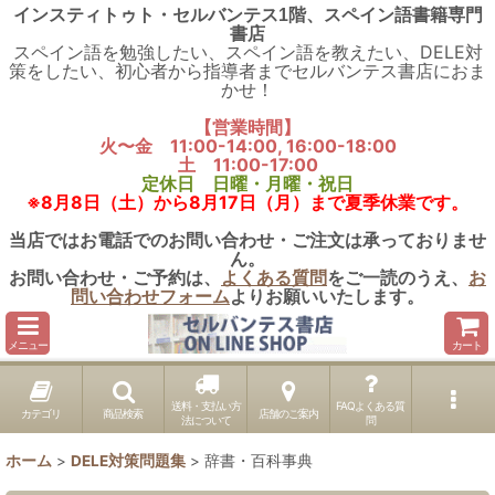
インスティトゥト・セルバンテス1階、スペイン語書籍専門
書店
スペイン語を勉強したい、スペイン語を教えたい、DELE対
策をしたい、初心者から指導者までセルバンテス書店におま
かせ！
【営業時間】
火〜金 11:00-14:00, 16:00-18:00
土 11:00-17:00
定休日 日曜・月曜・祝日
※8月8日（土）から8月17日（月）まで夏季休業です。
当店ではお電話でのお問い合わせ・ご注文は承っておりませ
ん。
お問い合わせ・ご予約は、
よくある質問
をご一読のうえ、
お
問い合わせフォーム
よりお願いいたします。
メニュー
カート
送料・支払い方
FAQよくある質
カテゴリ
商品検索
店舗のご案内
法について
問
ホーム
>
DELE対策問題集
>
辞書・百科事典