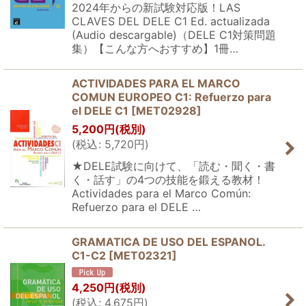
2024年からの新試験対応版！LAS
CLAVES DEL DELE C1 Ed. actualizada
(Audio descargable)（DELE C1対策問題
集）【こんな方へおすすめ】1冊…
ACTIVIDADES PARA EL MARCO
COMUN EUROPEO C1: Refuerzo para
el DELE C1
[
MET02928
]
5,200
円
(税別)
(
税込
:
5,720
円
)
★DELE試験に向けて、「読む・聞く・書
く・話す」の4つの技能を鍛える教材！
Actividades para el Marco Común:
Refuerzo para el DELE …
GRAMATICA DE USO DEL ESPANOL.
C1-C2
[
MET02321
]
4,250
円
(税別)
(
税込
:
4,675
円
)