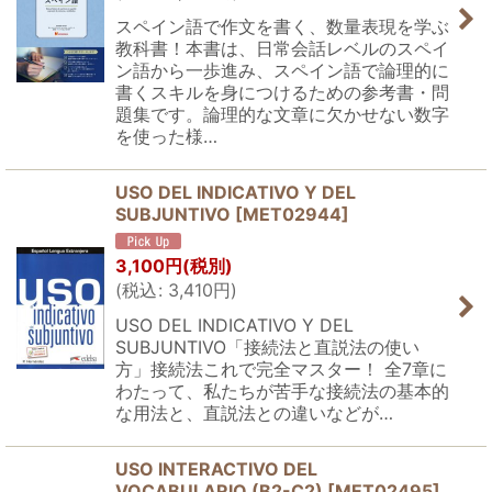
スペイン語で作文を書く、数量表現を学ぶ
教科書！本書は、日常会話レベルのスペイ
ン語から一歩進み、スペイン語で論理的に
書くスキルを身につけるための参考書・問
題集です。論理的な文章に欠かせない数字
を使った様…
USO DEL INDICATIVO Y DEL
SUBJUNTIVO
[
MET02944
]
3,100
円
(税別)
(
税込
:
3,410
円
)
USO DEL INDICATIVO Y DEL
SUBJUNTIVO「接続法と直説法の使い
方」接続法これで完全マスター！ 全7章に
わたって、私たちが苦手な接続法の基本的
な用法と、直説法との違いなどが…
USO INTERACTIVO DEL
VOCABULARIO (B2-C2)
[
MET02495
]