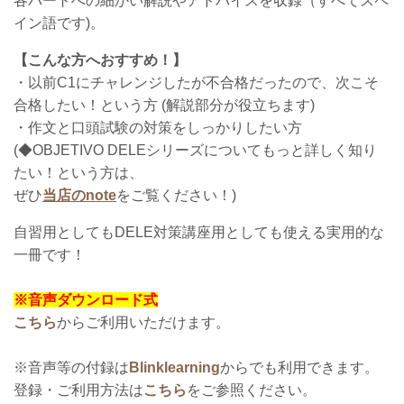
各パートへの細かい解説やアドバイスを収録（
すべてスペ
イン語です)。
【こんな方へおすすめ！】
・以前C1にチャレンジしたが不合格だったので、次こそ
合格したい！という方 (解説部分が役立ちます)
・作文と口頭試験の対策をしっかりしたい方
(◆OBJETIVO DELEシリーズについてもっと詳しく知り
たい！という方は、
ぜひ
当店のnote
をご覧ください！)
自習用としてもDELE対策講座用としても使える実用的な
一冊です！
※音声ダウンロード式
こちら
からご利用いただけます。
※音声等の付録は
Blinklearning
からでも利用できます。
登録・ご利用方法は
こちら
をご参照ください。