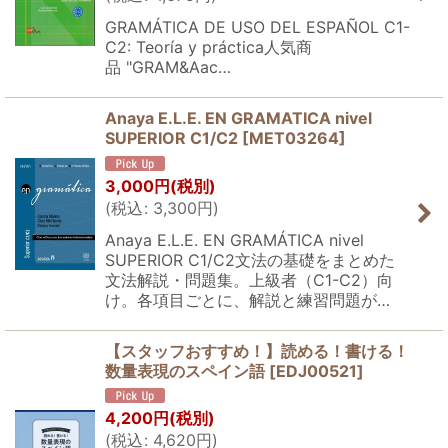
GRAMÁTICA DE USO DEL ESPAÑOL C1-
C2: Teoría y práctica人気商
品 "GRAM&Aac…
Anaya E.L.E. EN GRAMATICA nivel
SUPERIOR C1/C2
[
MET03264
]
3,000
円
(税別)
(
税込
:
3,300
円
)
Anaya E.L.E. EN GRAMÁTICA nivel
SUPERIOR C1/C2文法の基礎をまとめた
文法解説・問題集。上級者（C1-C2）向
け。各項目ごとに、解説と練習問題が…
【スタッフおすすめ！】読める！書ける！
数量表現のスペイン語
[
EDJ00521
]
4,200
円
(税別)
(
税込
:
4,620
円
)