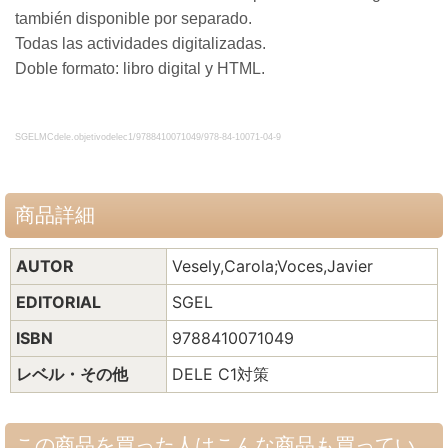
también disponible por separado.
Todas las actividades digitalizadas.
Doble formato: libro digital y HTML.
SGELMCdele.objetivodelec1/9788410071049/978-84-10071-04-9
商品詳細
AUTOR
Vesely,Carola;Voces,Javier
EDITORIAL
SGEL
ISBN
9788410071049
レベル・その他
DELE C1対策
この商品を買った人はこんな商品も買ってい