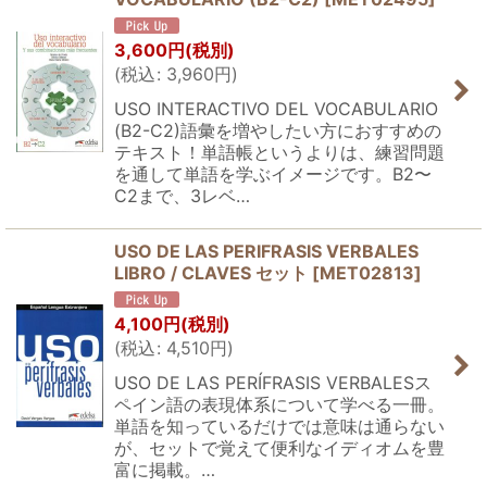
3,600
円
(税別)
(
税込
:
3,960
円
)
USO INTERACTIVO DEL VOCABULARIO
(B2-C2)語彙を増やしたい方におすすめの
テキスト！単語帳というよりは、練習問題
を通して単語を学ぶイメージです。B2〜
C2まで、3レベ…
USO DE LAS PERIFRASIS VERBALES
LIBRO / CLAVES セット
[
MET02813
]
4,100
円
(税別)
(
税込
:
4,510
円
)
USO DE LAS PERÍFRASIS VERBALESス
ペイン語の表現体系について学べる一冊。
単語を知っているだけでは意味は通らない
が、セットで覚えて便利なイディオムを豊
富に掲載。…