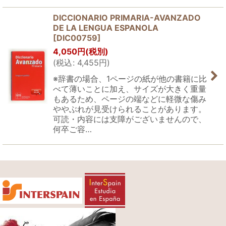
DICCIONARIO PRIMARIA-AVANZADO
DE LA LENGUA ESPANOLA
[
DIC00759
]
4,050
円
(税別)
(
税込
:
4,455
円
)
※辞書の場合、1ページの紙が他の書籍に比
べて薄いことに加え、サイズが大きく重量
もあるため、ページの端などに軽微な傷み
ややぶれが見受けられることがあります。
可読・内容には支障がございませんので、
何卒ご容…