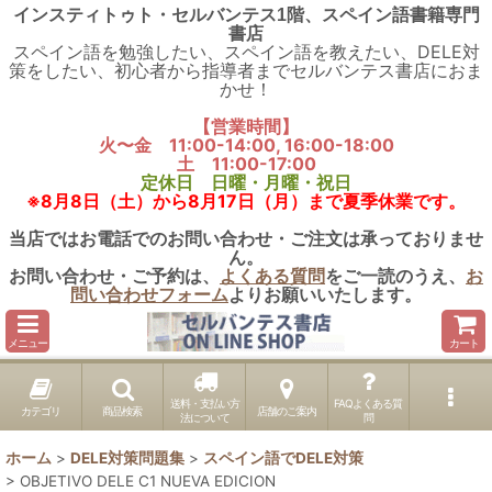
インスティトゥト・セルバンテス1階、スペイン語書籍専門
書店
スペイン語を勉強したい、スペイン語を教えたい、DELE対
策をしたい、初心者から指導者までセルバンテス書店におま
かせ！
【営業時間】
火〜金 11:00-14:00, 16:00-18:00
土 11:00-17:00
定休日 日曜・月曜・祝日
※8月8日（土）から8月17日（月）まで夏季休業です。
当店ではお電話でのお問い合わせ・ご注文は承っておりませ
ん。
お問い合わせ・ご予約は、
よくある質問
をご一読のうえ、
お
問い合わせフォーム
よりお願いいたします。
メニュー
カート
送料・支払い方
FAQよくある質
カテゴリ
商品検索
店舗のご案内
法について
問
ホーム
>
DELE対策問題集
>
スペイン語でDELE対策
>
OBJETIVO DELE C1 NUEVA EDICION