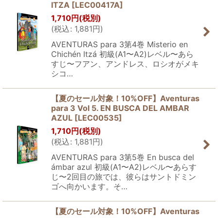
ITZA
[
LEC00417A
]
1,710
円
(税別)
(
税込
:
1,881
円
)
AVENTURAS para 3第4巻 Misterio en
Chichén Itzá 初級(A1〜A2)レベル〜あら
すじ〜フアン、アンドレス、ロシオがメキ
シコ…
【夏のセール対象！10%OFF】Aventuras
para 3 Vol 5. EN BUSCA DEL AMBAR
AZUL
[
LEC00535
]
1,710
円
(税別)
(
税込
:
1,881
円
)
AVENTURAS para 3第5巻 En busca del
ámbar azul 初級(A1〜A2)レベル〜あらす
じ〜2回目の旅では、彼らはサントドミン
ゴへ向かいます。そ…
【夏のセール対象！10%OFF】Aventuras