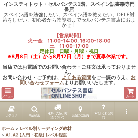
インスティトゥト・セルバンテス1階、スペイン語書籍専門
書店
スペイン語を勉強したい、スペイン語を教えたい、DELE対
策をしたい、初心者から指導者までセルバンテス書店におま
かせ！
【営業時間】
火〜金 11:00-14:00, 16:00-18:00
土 11:00-17:00
定休日 日曜・月曜・祝日
※8月8日（土）から8月17日（月）まで夏季休業です。
当店ではお電話でのお問い合わせ・ご注文は承っておりませ
ん。
お問い合わせ・ご予約は、
よくある質問
をご一読のうえ、
お
問い合わせフォーム
よりお願いいたします。
メニュー
カート
送料・支払い方
FAQよくある質
カテゴリ
商品検索
店舗のご案内
法について
問
ホーム
>
レベル別リーディング教材
>
A1, A2 (入門・初級) レベル程度