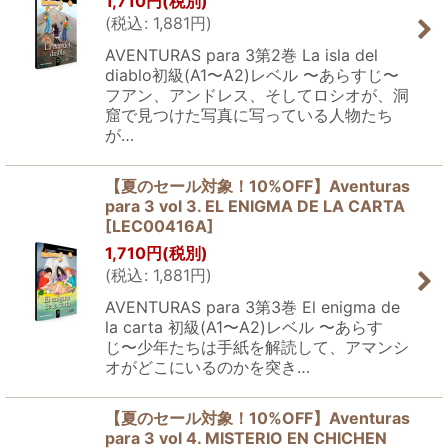
1,710
円
(税別)
(
税込
:
1,881
円
)
AVENTURAS para 3第2巻 La isla del
diablo初級(A1〜A2)レベル 〜あらすじ〜
フアン、アンドレス、そしてロシオが、洞
窟で見つけた写真に写っている人物たち
が…
【夏のセール対象！10%OFF】Aventuras
para 3 vol 3. EL ENIGMA DE LA CARTA
[
LEC00416A
]
1,710
円
(税別)
(
税込
:
1,881
円
)
AVENTURAS para 3第3巻 El enigma de
la carta 初級(A1〜A2)レベル 〜あらす
じ〜少年たちは手紙を解読して、アマンシ
オがどこにいるのかを突き…
【夏のセール対象！10%OFF】Aventuras
para 3 vol 4. MISTERIO EN CHICHEN