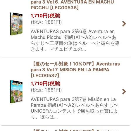
para 3 Vol 6. AVENTURA EN MACHU
PICCHU
[
LEC00536
]
1,710
円
(税別)
(
税込
:
1,881
円
)
AVENTURAS para 3第6巻 Aventura en
Machu Picchu 初級(A1〜A2)レベル〜あ
らすじ〜三度目の旅はペルーへと彼らを導
きます。マチュピチュの…
【夏のセール対象！10%OFF】Aventuras
para 3 Vol 7. MISION EN LA PAMPA
[
LEC00537
]
1,710
円
(税別)
(
税込
:
1,881
円
)
AVENTURAS para 3第7巻 Misión en La
Pampa 初級(A1〜A2)レベル〜あらすじ〜
UNICEFのコンテストで勝ち取った賞によ
り、彼らは…