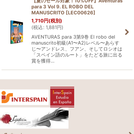
【夏のセール対象！10%OFF】Aventuras
para 3 Vol 9. EL ROBO DEL
MANUSCRITO
[
LEC00626
]
1,710
円
(税別)
(
税込
:
1,881
円
)
AVENTURAS para 3第9巻 El robo del
manuscrito初級(A1〜A2)レベル〜あらす
じ〜アンドレス、フアン、そしてロシオは
「スペイン語のルート」をたどる旅に出る
賞を獲得…