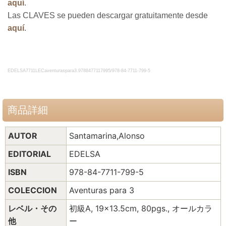
aquí
.
Las CLAVES se pueden descargar gratuitamente desde
aquí
.
EDELSA7711LECaventuraspara3.
9788477117995
/978-84-7711-799-5
商品詳細
AUTOR
Santamarina,Alonso
EDITORIAL
EDELSA
ISBN
978-84-7711-799-5
COLECCION
Aventuras para 3
レベル・その
初級A, 19x13.5cm, 80pgs., オールカラ
他
ー