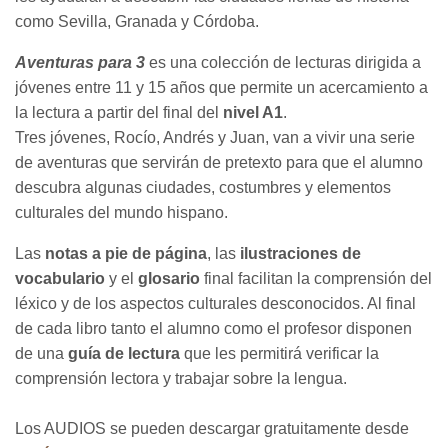
como Sevilla, Granada y Córdoba.
Aventuras para 3
es una colección de lecturas dirigida a
jóvenes entre 11 y 15 años que permite un acercamiento a
la lectura a partir del final del
nivel A1
.
Tres jóvenes, Rocío, Andrés y Juan, van a vivir una serie
de aventuras que servirán de pretexto para que el alumno
descubra algunas ciudades, costumbres y elementos
culturales del mundo hispano.
Las
notas a pie de página
, las
ilustraciones de
vocabulario
y el
glosario
final facilitan la comprensión del
léxico y de los aspectos culturales desconocidos. Al final
de cada libro tanto el alumno como el profesor disponen
de una
guía de lectura
que les permitirá verificar la
comprensión lectora y trabajar sobre la lengua.
Los AUDIOS se pueden descargar gratuitamente desde