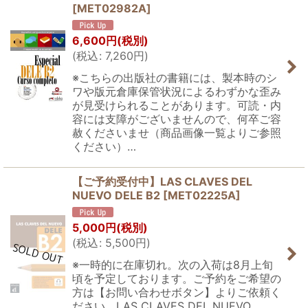
[
MET02982A
]
6,600
円
(税別)
(
税込
:
7,260
円
)
※こちらの出版社の書籍には、製本時のシ
ワや版元倉庫保管状況によるわずかな歪み
が見受けられることがあります。可読・内
容には支障がございませんので、何卒ご容
赦くださいませ（商品画像一覧よりご参照
ください）…
【ご予約受付中】LAS CLAVES DEL
NUEVO DELE B2
[
MET02225A
]
5,000
円
(税別)
(
税込
:
5,500
円
)
※一時的に在庫切れ。次の入荷は8月上旬
頃を予定しております。ご予約をご希望の
方は【お問い合わせボタン】よりご依頼く
ださい。LAS CLAVES DEL NUEVO