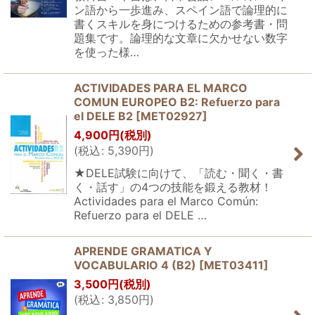
ン語から一歩進み、スペイン語で論理的に
書くスキルを身につけるための参考書・問
題集です。論理的な文章に欠かせない数字
を使った様…
ACTIVIDADES PARA EL MARCO
COMUN EUROPEO B2: Refuerzo para
el DELE B2
[
MET02927
]
4,900
円
(税別)
(
税込
:
5,390
円
)
★DELE試験に向けて、「読む・聞く・書
く・話す」の4つの技能を鍛える教材！
Actividades para el Marco Común:
Refuerzo para el DELE …
APRENDE GRAMATICA Y
VOCABULARIO 4 (B2)
[
MET03411
]
3,500
円
(税別)
(
税込
:
3,850
円
)