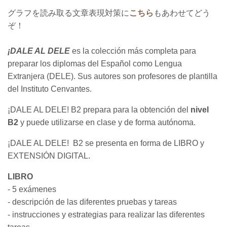
グラフを読み取る文章表現対策に
こちら
もあわせてどう
ぞ！
¡DALE AL DELE
es la colección más completa para
preparar los diplomas del Español como Lengua
Extranjera (DELE). Sus autores son profesores de plantilla
del Instituto Cenvantes.
¡DALE AL DELE! B2 prepara para la obtención del
nivel
B2
y puede utilizarse en clase y de forma autónoma.
¡DALE AL DELE! B2 se presenta en forma de LIBRO y
EXTENSIÓN DIGITAL.
LIBRO
- 5 exámenes
- descripción de las diferentes pruebas y tareas
- instrucciones y estrategias para realizar las diferentes