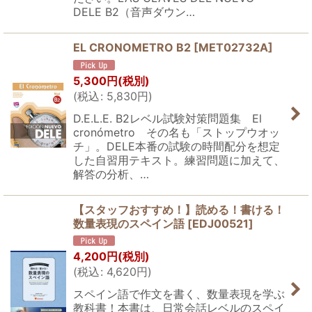
DELE B2（音声ダウン…
EL CRONOMETRO B2
[
MET02732A
]
5,300
円
(税別)
(
税込
:
5,830
円
)
D.E.L.E. B2レベル試験対策問題集 El
cronómetro その名も「ストップウオッ
チ」。DELE本番の試験の時間配分を想定
した自習用テキスト。練習問題に加えて、
解答の分析、…
【スタッフおすすめ！】読める！書ける！
数量表現のスペイン語
[
EDJ00521
]
4,200
円
(税別)
(
税込
:
4,620
円
)
スペイン語で作文を書く、数量表現を学ぶ
教科書！本書は、日常会話レベルのスペイ