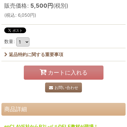
販売価格
:
5,500
円
(税別)
(
税込
:
6,050
円
)
数量
:
返品特約に関する重要事項
カートに入れる
お問い合わせ
商品詳細
enCLAVE社からB2レベルDELE教材が登場！