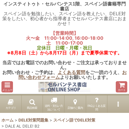
インスティトゥト・セルバンテス1階、スペイン語書籍専門
書店
スペイン語を勉強したい、スペイン語を教えたい、DELE対
策をしたい、初心者から指導者までセルバンテス書店におま
かせ！
【営業時間】
火〜金 11:00-14:00, 16:00-18:00
土 11:00-17:00
定休日 日曜・月曜・祝日
※8月8日（土）から8月17日（月）まで夏季休業です。
当店ではお電話でのお問い合わせ・ご注文は承っておりませ
ん。
お問い合わせ・ご予約は、
よくある質問
をご一読のうえ、
お
問い合わせフォーム
よりお願いいたします。
メニュー
カート
送料・支払い方
FAQよくある質
カテゴリ
商品検索
店舗のご案内
法について
問
ホーム
>
DELE対策問題集
>
スペイン語でDELE対策
>
DALE AL DELE! B2