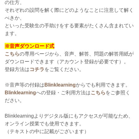
の仕方、
それぞれの設問を解く際にどのようなことに注意して解く
べきか、
といった受験生の手助けをする要素がたくさん含まれてい
ます。
※音声ダウンロード式
こちら
の専用ページから、
音声、解答、問題の解答用紙が
ダウンロードできます（
アカウント登録が必要です）。
登録方法は
コチラ
をご覧ください。
※音声等の付録は
Blinklearning
からでも利用できます。
Blinklearning
への登録・ご利用方法は
こちら
をご参照く
ださい。
Blinklearningよりデジタル版にもアクセスが可能なため、
オンライン授業でも使用できます。
（テキストの中に記載がございます）