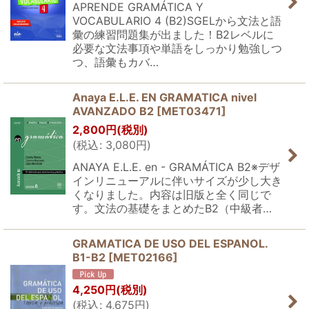
APRENDE GRAMÁTICA Y
VOCABULARIO 4 (B2)SGELから文法と語
彙の練習問題集が出ました！B2レベルに
必要な文法事項や単語をしっかり勉強しつ
つ、語彙もカバ…
Anaya E.L.E. EN GRAMATICA nivel
AVANZADO B2
[
MET03471
]
2,800
円
(税別)
(
税込
:
3,080
円
)
ANAYA E.L.E. en - GRAMÁTICA B2※デザ
インリニューアルに伴いサイズが少し大き
くなりました。内容は旧版と全く同じで
す。文法の基礎をまとめたB2（中級者…
GRAMATICA DE USO DEL ESPANOL.
B1-B2
[
MET02166
]
4,250
円
(税別)
(
税込
:
4,675
円
)