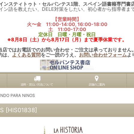
インスティトゥト・セルバンテス1階、スペイン語書籍専門書
イン語を教えたい、DELE対策をしたい、初心者から指導者ま
【営業時間】
火〜金 11:00-14:00, 16:00-18:00
土 11:00-17:00
定休日 日曜・月曜・祝日
※8月8日（土）から8月17日（月）まで夏季休業です。
当店ではお電話でのお問い合わせ・ご注文は承っておりません
約は、
よくある質問
をご一読のうえ、
お問い合わせフォーム
よ
送料・支払い方法について
店舗のご案内
UNDO PARA NINOS
OS
[
HIS01838
]