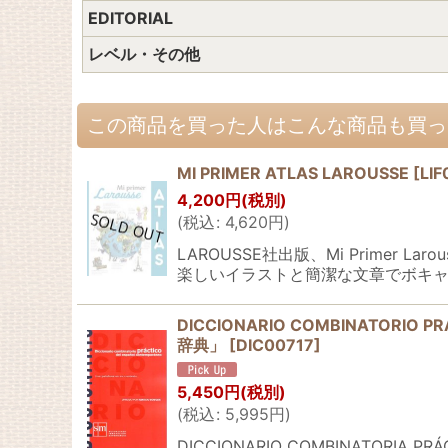
EDITORIAL
レベル・その他
この商品を買った人はこんな商品も買っ
MI PRIMER ATLAS LAROUSSE
[
LI
4,200
円
(税別)
(
税込
:
4,620
円
)
LAROUSSE社出版、Mi Prim
楽しいイラストと簡潔な文章でボキャ
DICCIONARIO COMBINATORIO P
辞典」
[
DIC00717
]
5,450
円
(税別)
(
税込
:
5,995
円
)
DICCIONARIO COMBINATORIA PRÁC