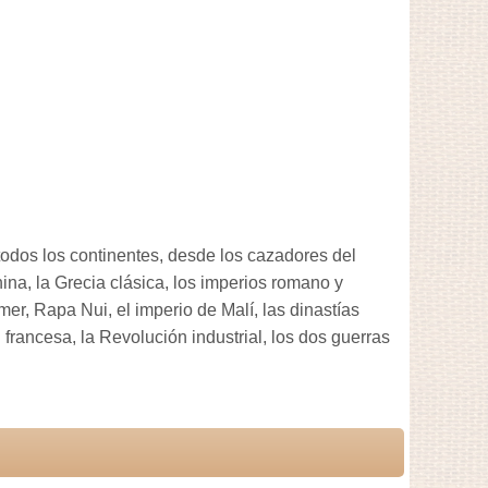
 todos los continentes, desde los cazadores del
hina, la Grecia clásica, los imperios romano y
mer, Rapa Nui, el imperio de Malí, las dinastías
rancesa, la Revolución industrial, los dos guerras