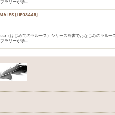
ブラリーが学…
IMALES
[
LIF03445
]
er Larousse（はじめてのラルース）シリーズ辞書でおなじみ
ブラリーが学…