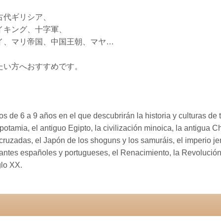
古代ギリシア、
イキング、十字軍、
イ、マリ帝国、中国王朝、マヤ…
たい方へおすすめです。
ños de 6 a 9 años en el que descubrirán la historia y culturas de
otamia, el antiguo Egipto, la civilización minoica, la antigua C
 cruzadas, el Japón de los shoguns y los samuráis, el imperio je
ntes españoles y portugueses, el Renacimiento, la Revolución f
glo XX.