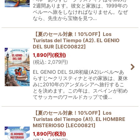
2週間あります。彼女と家族は、1999年の
ペルーへ旅をしなければなりません。なぜ
なら、先生から宝物を見つ…
【夏のセール対象！10%OFF】Los
Turistas del Tiempo (A2). EL GENIO
DEL SUR
[
LEC00822
]
1,890
円
(税別)
(
税込
:
2,079
円
)
EL GENIO DEL SUR初級(A2)レベル〜あ
らすじ〜クリスティナとその家族は、夏休
みに2010年のアンダルシアへ旅行するこ
とを決めます。この年は、スペインが初め
てサッカーのワールドカップで優…
【夏のセール対象！10%OFF】Los
Turistas del Tiempo (A1). EL HOMBRE
MISTERIOSO
[
LEC00821
]
1,890
円
(税別)