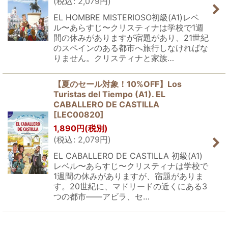
(
税込
:
2,079
円
)
EL HOMBRE MISTERIOSO初級(A1)レベ
ル〜あらすじ〜クリスティナは学校で1週
間の休みがありますが宿題があり、21世紀
のスペインのある都市へ旅行しなければな
りません。クリスティナと家族…
【夏のセール対象！10%OFF】Los
Turistas del Tiempo (A1). EL
CABALLERO DE CASTILLA
[
LEC00820
]
1,890
円
(税別)
(
税込
:
2,079
円
)
EL CABALLERO DE CASTILLA 初級(A1)
レベル〜あらすじ〜クリスティナは学校で
1週間の休みがありますが、宿題がありま
す。20世紀に、マドリードの近くにある3
つの都市――アビラ、セ…