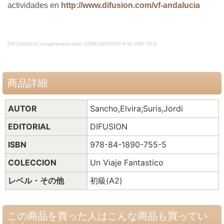
actividades en
http://www.difusion.com/vf-andalucia
DIFUSIONLECunviajefantasticoaA2.
9788418907555
/978-84-1890-755-5
商品詳細
AUTOR
Sancho,Elvira;Suris,Jordi
EDITORIAL
DIFUSION
ISBN
978-84-1890-755-5
COLECCION
Un Viaje Fantastico
レベル・その他
初級(A2)
この商品を買った人はこんな商品も買ってい