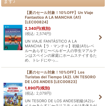
ます♪
【夏のセール対象！10%OFF】Un Viaje
Fantastico A LA MANCHA (A1)
[
LEC00824
]
2,340
円
(税別)
(
税込
:
2,574
円
)
UN VIAJE FANTÁSTICO A LA
MANCHA【ラ・マンチャ】初級(A1)レベ
ル〜あらすじ〜ベルギー人の学生マアルテ
ンはスペインの家庭にホームステイするた
め、トレドにやっ…
【夏のセール対象！10%OFF】Los
Turistas del Tiempo (A2). UN TESORO
DE LOS ANDES
[
LEC00823
]
1,890
円
(税別)
(
税込
:
2,079
円
)
UN TESORO DE LOS ANDES初級(A2)レ
ベル〜あらすじ〜クリスティナは冬休みが