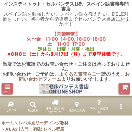
インスティトゥト・セルバンテス1階、スペイン語書籍専門
書店
スペイン語を勉強したい、スペイン語を教えたい、DELE対
策をしたい、初心者から指導者までセルバンテス書店におま
かせ！
【営業時間】
火〜金 11:00-14:00, 16:00-18:00
土 11:00-17:00
定休日 日曜・月曜・祝日
※8月8日（土）から8月17日（月）まで夏季休業です。
当店ではお電話でのお問い合わせ・ご注文は承っておりませ
ん。
お問い合わせ・ご予約は、
よくある質問
をご一読のうえ、
お
問い合わせフォーム
よりお願いいたします。
メニュー
カート
送料・支払い方
FAQよくある質
カテゴリ
商品検索
店舗のご案内
法について
問
ホーム
>
レベル別リーディング教材
>
A1, A2 (入門・初級) レベル程度