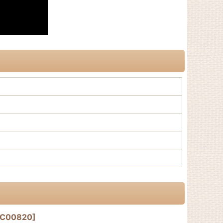
EC00820
]