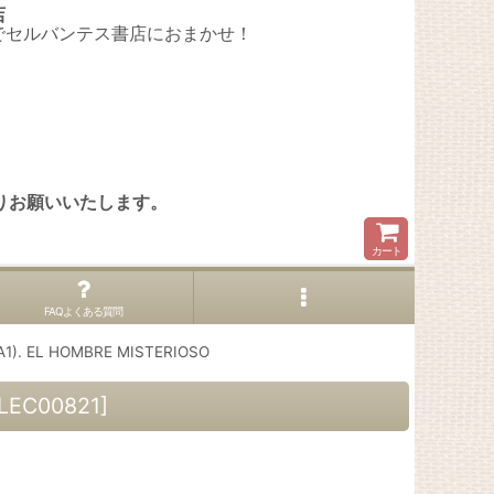
店
でセルバンテス書店におまかせ！
。
りお願いいたします。
カート
FAQよくある質問
). EL HOMBRE MISTERIOSO
LEC00821
]