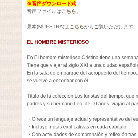
※音声ダウンロード式
音声ファイルは
こちら
。
見本(MUESTRA)は
こちら
からご覧いただけます。
EL HOMBRE MISTERIOSO
En El hombre misterioso Cristina tiene una semana
Tiene que viajar al siglo XXI a una ciudad española
En la sala de embarque del aeropuerto del tiempo, 
se vuelve a encontrar con él.
Título de la colección Los turistas del tiempo, que 
padres y su hermano Leo, de 10 años, viajan al pa
・Ofrece un lenguaje actual y representativo del e
・Incluye notas explicativas en cada capítulo.
・Con actividades de comprensión y reflexión tras la