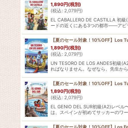
1,890
円
(税別)
(
税込
:
2,079
円
)
EL CABALLERO DE CAST
ードの近くにある3つの都市――アビ
【夏のセール対象！10%OFF】Los Turista
1,890
円
(税別)
(
税込
:
2,079
円
)
UN TESORO DE LOS AND
ればなりません。なぜなら、先生から
【夏のセール対象！10%OFF】Los Turista
1,890
円
(税別)
(
税込
:
2,079
円
)
EL GENIO DEL SUR初級(
は、スペインが初めてサッカーのワー
【夏のセール対象！10%OFF】Los Ferna