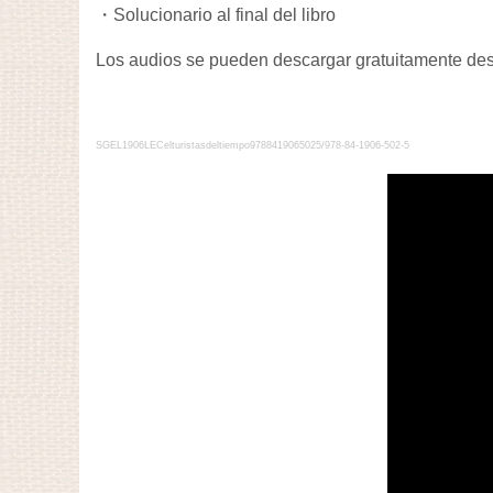
・Solucionario al final del libro
Los audios se pueden descargar gratuitamente d
SGEL1906LECelturistasdeltiempo9788419065025/978-84-1906-502-5