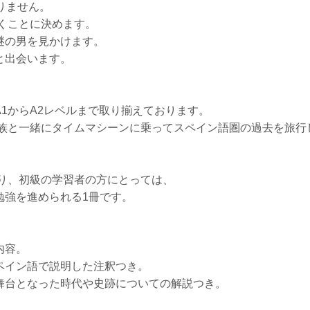
りません。
行くことに決めます。
謎の男を見かけます。
と出会います。
】
1からA2レベルまで取り揃えております。
家族と一緒にタイムマシーンに乗ってスペイン語圏の過去を旅行
り、初級の学習者の方にとっては、
勉強を進められる1冊です。
内容。
ペイン語で説明した注釈つき。
舞台となった時代や史跡についての解説つき。