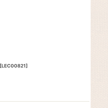
[
LEC00821
]