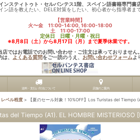
インスティトゥト・セルバンテス1階、スペイン語書籍専門書
イン語を教えたい、DELE対策をしたい、初心者から指導者ま
【営業時間】
火〜金 11:00-14:00, 16:00-18:00
土 11:00-17:00
定休日 日曜・月曜・祝日
※8月8日（土）から8月17日（月）まで夏季休業です。
当店ではお電話でのお問い合わせ・ご注文は承っておりません
約は、
よくある質問
をご一読のうえ、
お問い合わせフォーム
よ
送料・支払い方法について
店舗のご案内
級) レベル程度
>
【夏のセール対象！10%OFF】Los Turistas del Tiempo (A1
el Tiempo (A1). EL HOMBRE MISTERIOSO
[