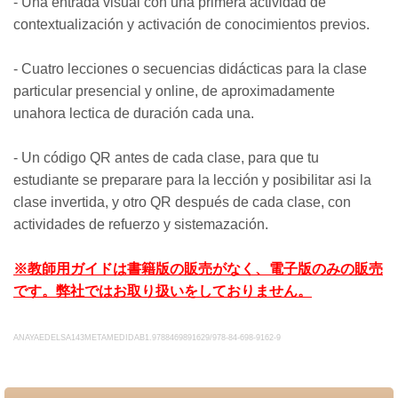
- Una entrada visual con una primera actividad de
contextualización y activación de conocimientos previos.
- Cuatro lecciones o secuencias didácticas para la clase
particular presencial y online, de aproximadamente
unahora lectica de duración cada una.
- Un código QR antes de cada clase, para que tu
estudiante se preparare para la lección y posibilitar asi la
clase invertida, y otro QR después de cada clase, con
actividades de refuerzo y sistemazación.
※教師用ガイドは書籍版の販売がなく、電子版のみの販売
です。弊社ではお取り扱いをしておりません。
ANAYAEDELSA143METAMEDIDAB1.
9788469891629
/978-84-698-9162-9