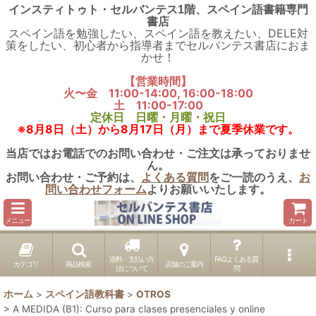
インスティトゥト・セルバンテス1階、スペイン語書籍専門
書店
スペイン語を勉強したい、スペイン語を教えたい、DELE対
策をしたい、初心者から指導者までセルバンテス書店におま
かせ！
【営業時間】
火〜金 11:00-14:00, 16:00-18:00
土 11:00-17:00
定休日 日曜・月曜・祝日
※8月8日（土）から8月17日（月）まで夏季休業です。
当店ではお電話でのお問い合わせ・ご注文は承っておりませ
ん。
お問い合わせ・ご予約は、
よくある質問
をご一読のうえ、
お
問い合わせフォーム
よりお願いいたします。
メニュー
カート
送料・支払い方
FAQよくある質
カテゴリ
商品検索
店舗のご案内
法について
問
ホーム
>
スペイン語教科書
>
OTROS
>
A MEDIDA (B1): Curso para clases presenciales y online