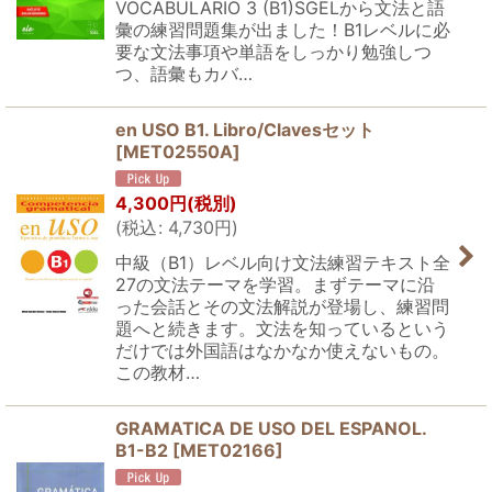
VOCABULARIO 3 (B1)SGELから文法と語
彙の練習問題集が出ました！B1レベルに必
要な文法事項や単語をしっかり勉強しつ
つ、語彙もカバ…
en USO B1. Libro/Clavesセット
[
MET02550A
]
4,300
円
(税別)
(
税込
:
4,730
円
)
中級（B1）レベル向け文法練習テキスト全
27の文法テーマを学習。まずテーマに沿
った会話とその文法解説が登場し、練習問
題へと続きます。文法を知っているという
だけでは外国語はなかなか使えないもの。
この教材…
GRAMATICA DE USO DEL ESPANOL.
B1-B2
[
MET02166
]