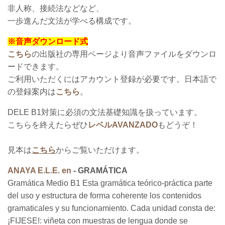
非人称、接続法などなど、
一歩進んだ文法が学べる構成です。
※音声ダウンロード式
こちら
の
出版社の専用ページより音声ファイルをダウンロ
ードできます。
ご利用いただくにはアカウント登録が必要です。
日本語で
の登録案内は
こちら
。
DELE B1対策に必須の文法基礎知識を扱っています。
こちらを終えたらぜひ
レベルAVANZADO
もどうぞ！
見本は
こちら
からご覧いただけます。
ANAYA E.L.E. en
- GRAMÁTICA
Gramática Medio B1 Esta gramática teórico-práctica parte
del uso y estructura de forma coherente los contenidos
gramaticales y su funcionamiento. Cada unidad consta de:
¡FIJESE!: viñeta con muestras de lengua donde se