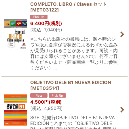
COMPLETO. LIBRO / Claves セット
[
MET03122
]
6,400
円
(税別)
(
税込
:
7,040
円
)
※こちらの出版社の書籍には、製本時のシ
ワや版元倉庫保管状況によるわずかな歪み
が見受けられることがあります。可読・内
容には支障がございませんので、何卒ご容
赦くださいませ（商品画像一覧よりご参照
ください）…
OBJETIVO DELE B1 NUEVA EDICION
[
MET03514
]
4,500
円
(税別)
(
税込
:
4,950
円
)
SGEL社発行OBJETIVO DELE B1 NUEVA
EDICIÓNこれまでの「OBJETIVO DELE
B1」に模擬試験が2回分追加された新版が