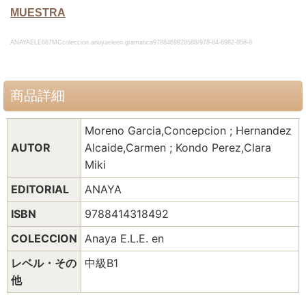
MUESTRA
ANAYAELE667MCcoleccion.anayaeleen.gramatica9788469828588/978-84-6982-858-8
商品詳細
Moreno Garcia,Concepcion ; Hernandez
AUTOR
Alcaide,Carmen ; Kondo Perez,Clara
Miki
EDITORIAL
ANAYA
ISBN
9788414318492
COLECCION
Anaya E.L.E. en
レベル・その
中級B1
他