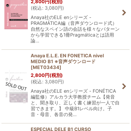
2,800
円
(税別)
(
税込
:
3,080
円
)
Anaya社のELE enシリーズ -
PRAGMÁTICA編（音声ダウンロード式）
自然なスペイン語の会話を様々なパターン
から学習できる1冊Pragmáticaとは語用
論…
Anaya E.L.E. EN FONETICA nivel
MEDIO B1 ※音声ダウンロード
[
MET03434
]
2,800
円
(税別)
(
税込
:
3,080
円
)
Anaya社のELE enシリーズ - FONÉTICA
編監修）アルカラ大学教授チーム【発音
と、聞き取り、正しく書く練習が一人で自
習できます。】 中級B1レベル向け。子
音・母音、各音の発…
ESPECIAL DELE B1 CURSO