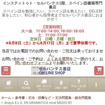
インスティトゥト・セルバンテス1階、スペイン語書籍専門
書店
スペイン語を勉強したい、スペイン語を教えたい、DELE対
策をしたい、初心者から指導者までセルバンテス書店におま
かせ！
【営業時間】
火〜金 11:00-14:00, 16:00-18:00
土 11:00-17:00
定休日 日曜・月曜・祝日
※8月8日（土）から8月17日（月）まで夏季休業です。
当店ではお電話でのお問い合わせ・ご注文は承っておりませ
ん。
お問い合わせ・ご予約は、
よくある質問
をご一読のうえ、
お
問い合わせフォーム
よりお願いいたします。
メニュー
カート
送料・支払い方
FAQよくある質
カテゴリ
商品検索
店舗のご案内
法について
問
ホーム
>
参考書：文法・語彙など
>
文法問題集・総合問題集
>
Anaya E.L.E. EN GRAMATICA nivel MEDIO B1