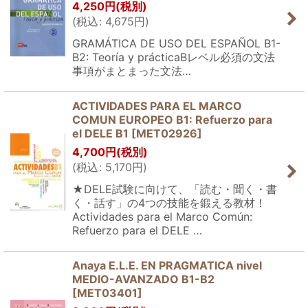
4,250
円
(税別)
(
税込
:
4,675
円
)
GRAMÁTICA DE USO DEL ESPAÑOL B1-
B2: Teoría y prácticaBレベル必須の文法
事項がまとまった文法…
ACTIVIDADES PARA EL MARCO
COMUN EUROPEO B1: Refuerzo para
el DELE B1
[
MET02926
]
4,700
円
(税別)
(
税込
:
5,170
円
)
★DELE試験に向けて、「読む・聞く・書
く・話す」の4つの技能を鍛える教材！
Actividades para el Marco Común:
Refuerzo para el DELE …
Anaya E.L.E. EN PRAGMATICA nivel
MEDIO-AVANZADO B1-B2
[
MET03401
]